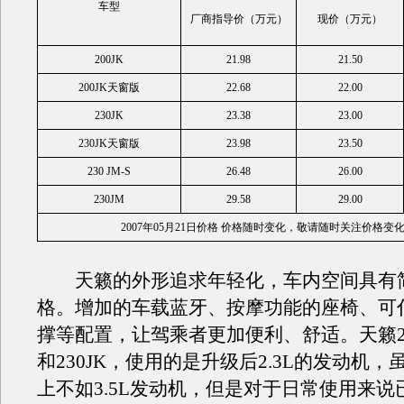
车型
厂商指导价（万元）
现价（万元）
200JK
21.98
21.50
200JK天窗版
22.68
22.00
230JK
23.38
23.00
230JK天窗版
23.98
23.50
230 JM-S
26.48
26.00
230JM
29.58
29.00
2007年05月21日价格 价格随时变化，敬请随时关注价格变
天籁的外形追求年轻化，车内空间具有
格。增加的车载蓝牙、按摩功能的座椅、可
撑等配置，让驾乘者更加便利、舒适。天籁23
和230JK，使用的是升级后2.3L的发动机
上不如3.5L发动机，但是对于日常使用来说