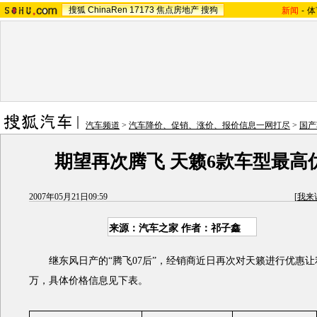
搜狐
ChinaRen
17173
焦点房地产
搜狗
新闻
-
体
汽车频道
>
汽车降价、促销、涨价、报价信息一网打尽
>
国产
期望再次腾飞 天籁6款车型最高优
2007年05月21日09:59
[
我来
来源：汽车之家 作者：祁子鑫
继东风日产的“腾飞07后”，经销商近日再次对天籁进行优惠让利
万，具体价格信息见下表。