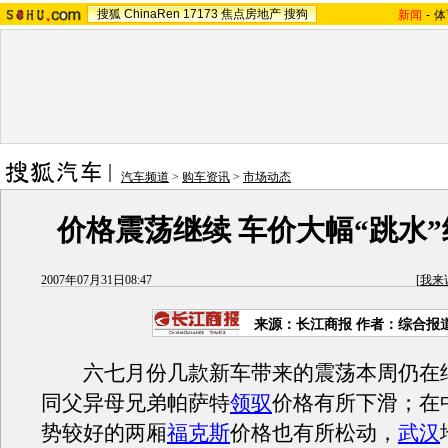
搜狐
ChinaRen
17173
焦点房地产
搜狗
新闻
-
体
汽车频道
>
购车资讯
>
市场动态
价格震荡继续 车价大幅“跳水
2007年07月31日08:47
[
我来
来源：长江商报 作者：综合报
六七月份几款新车带来的震荡本周仍在
同父异母兄弟帕萨特
领驭
价格有所下滑；在
势较好的两厢
福克斯
价格也有所松动，
武汉