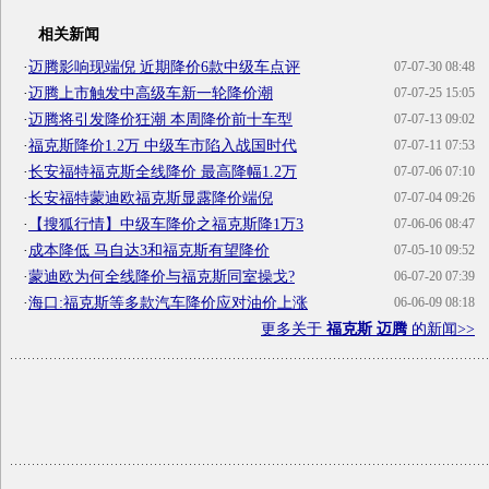
相关新闻
·
迈腾影响现端倪 近期降价6款中级车点评
07-07-30 08:48
·
迈腾上市触发中高级车新一轮降价潮
07-07-25 15:05
·
迈腾将引发降价狂潮 本周降价前十车型
07-07-13 09:02
·
福克斯降价1.2万 中级车市陷入战国时代
07-07-11 07:53
·
长安福特福克斯全线降价 最高降幅1.2万
07-07-06 07:10
·
长安福特蒙迪欧福克斯显露降价端倪
07-07-04 09:26
·
【搜狐行情】中级车降价之福克斯降1万3
07-06-06 08:47
·
成本降低 马自达3和福克斯有望降价
07-05-10 09:52
·
蒙迪欧为何全线降价与福克斯同室操戈?
06-07-20 07:39
·
海口:福克斯等多款汽车降价应对油价上涨
06-06-09 08:18
更多关于
福克斯 迈腾
的新闻>>