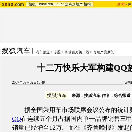
搜狐
ChinaRen
17173
焦点房地产
搜狗
新闻
-
体
汽车频道
>
专题
>
奇瑞百万辆下线
>
奇瑞产品新闻
十二万快乐大军构建QQ
2007年08月02日15:49
[
我来
来源：搜狐汽车 作者：综合报道
据全国乘用车市场联席会议公布的统计
QQ
在连续五个月占据国内单一品牌销售三
销量已经增至12万。而在《齐鲁晚报》发起