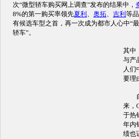
次“微型轿车购买网上调查”发布的结果中，
8%的第一购买率领先
夏利
、
奥拓
、
吉利
等品
有候选车型之首，再一次成为都市人心中“
轿车”。
其中
与产
人们
要理
自0
来，
于热
年内
绩也