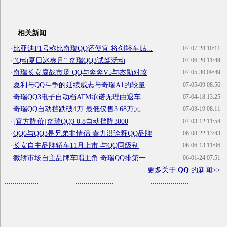
相关新闻
·
比亚迪F1号称比奇瑞QQ还便宜 将创轿车贴...
07-07-28 10:11
·
“Q动夏日冰爽月” 奇瑞QQ3试驾活动
07-06-20 11:49
·
奇瑞长安鏖战市场 QQ与奔奔V5与杰勋对攻
07-05-30 09:49
·
夏利与QQ斗争的延续威志与奇瑞A1的较量
07-05-09 08:56
·
奇瑞QQ3电子自动档ATM承诺无理由退车
07-04-18 13:25
·
奇瑞QQ自动挡跌破4万 最低仅售3.68万元
07-03-19 08:11
·
[官方降价]奇瑞QQ3 0.8自动挡降3000
07-03-12 11:54
·
QQ6与QQ3是兄弟非情侣 秦力洪诠释QQ品牌
06-08-22 13:43
·
长安自主品牌轿车11月上市 与QQ同级别
06-06-13 11:06
·
微轿市场自主品牌车唱主角 奇瑞QQ排第一
06-01-24 07:51
更多关于
QQ
的新闻>>