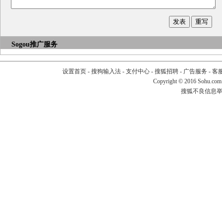
Sogou推广服务
设置首页
-
搜狗输入法
-
支付中心
-
搜狐招聘
-
广告服务
-
客
Copyright
©
2016 Sohu.com
搜狐不良信息