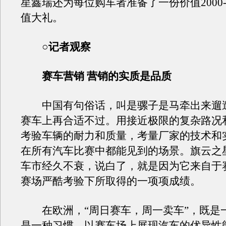
星鑫瑞还为每位购车者准备了一份价值2000-
值大礼。
○记者观察
赛车营销 营销的实质是品质
中国有句俗话，叫是骡子是马牵出来遛
赛车上再合适不过。用接近极限的复杂路况
考验车辆的耐力和质量，考量厂家的技术和
在所有汽车比赛中都能见到的场景。旗云之
车市经久不衰，说白了，就是因为它来自于
赛场严酷考验下所取得的一项项成绩。
在欧洲，“周日赛车，周一卖车”，既是
是一种习惯。以赛车场上展现汽车的优异性