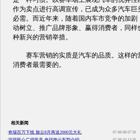
作为卖点进行高调宣传，已成为众多汽车巨
必需。而近年来，随着国内车市竞争的加剧
动树立、推广品牌形象、赢得消费者，同样
种新兴的营销举措。
赛车营销的实质是汽车的品质。这样的
消费者最需要的。
相关新闻
·
奇瑞百万下线 旗云8月再送2000元大礼
07-08-08 07:50
·
深得民心广得民意 奇瑞旗云车型介绍
07-08-03 13:26