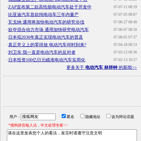
·
ZAP宣布第二款高性能电动汽车处于开发中
07-07-11 08:19
·
比亚迪汽车首款纯电动车三年内量产
07-07-05 08:07
·
瓦戈纳:通用将加快电动汽车的研究步伐
07-06-27 08:40
·
欲夺混合动力市场 通用加快研究电动汽车
07-06-07 08:18
·
日本拟2030年真正实现电动汽车的普及
07-06-01 07:37
·
真正意义上的零排放 电动汽车何时到来?
07-04-18 00:13
·
刘卫东:我一直是电动汽车的反对者
07-03-12 09:36
·
日本投资100亿日元瞄准电动汽车实用化
07-02-13 10:27
更多关于
电动汽车 林祥钟
的新闻>>
用户：
匿名
隐藏地址
设为辩论话题
*搜狗拼音输入法，中文处理专家>>