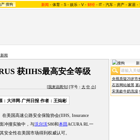
地产
搜狗
新闻
-
体育
-
S
-
娱乐
-
V
-
财经
-
IT
-
汽车
-
房产
-
家居
-
通新闻
新
RUS 获IIHS最高安全等级
央视质疑29岁市
石首网站被黑
篡
[
我来说两句
] [字号：
大
中
小
]
宋美龄牛奶洗澡
源：大洋网-广州日报 作者：王灿彬
在美国高速公路安全保险协会(IIHS, Insurance
y)实施的侧面冲撞实验中，与
沃尔沃
S80和
本田
ACURA RL一
其安全性在美国市场得到权威认可。