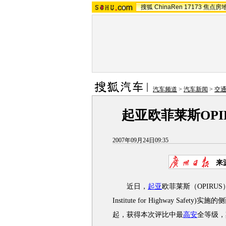
搜狐
ChinaRen
17173
焦点房
汽车频道
>
汽车新闻
>
交
起亚欧菲莱斯OPI
2007年09月24日09:35
来
近日，
起亚
欧菲莱斯（OPIRUS）
Institute for Highway Safet
起，获得本次评比中最
高安
全等级，