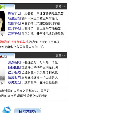
更多>>
狐说车坛
|
一定要看！高速交警的吐血忠告
明星座驾
|
杭州一家三口被宝马车撞飞
安阳车会
|
网友实拍:107国道遇惨烈车祸
四川车会
|
太有才了！史上最牛节油秘笈
江苏车会
|
引以为戒！开车接电话恐怖后果
曝光
最惨烈的16起高速车祸
跑高速16保命注意事项
座驾更奢华？各国领导人座驾一览
更多>>
焦点新闻
|
不要迷恋哥，哥只是一个鬼
贴贴图图
|
英媒评出2009年度搞怪发明
娱乐旮旯
|
当红明星不仅仅是名利双收
情感世界
|
后悔嫁给这样一个山西男人
型男索女
|
小糖精归来，在海边轻轻舞
口水
么出过国的人回来之后都会说中国不好
自己的旗袍照
暴雨过后天空依旧晴朗