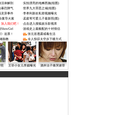
做活体解剖
·
实拍漂亮的地摊西施(组图)
的暴烈脾气
·
世界九大罪恶之城(组图)
遇灵异事件
·
李孝利新欢私密视频曝光
成命案导火索
·
孟庭苇可爱儿子最新照(图)
：加入我们吧！
·
点击进入搜狐娱乐影视库
owGirl
·
游戏史上最般配的十对情侣
2》送票！
·
张元首透露戒毒生活
湘胎教
·
令人惊叹太空步下楼方式
密照
王菲小女儿李嫣曝光
酒井法子痛哭谢罪