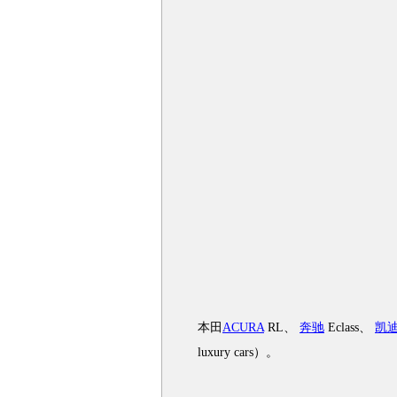
本田
ACURA
RL、
奔驰
Eclass、
凯
luxury cars）。