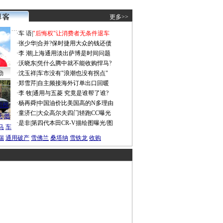
更多>>
·
车 语
|
"后悔权"让消费者无条件退车
·
张少华
|
合并?保时捷用大众的钱还债
·
李 潮
|
上海通用淡出萨博是时间问题
·
沃晓东
|
凭什么腾中就不能收购悍马?
勤
·
沈玉祥
|
车市没有"浪潮也没有拐点"
·
郑雪芹
|
自主频接海外订单出口回暖
·
李 牧
|
通用与五菱 究竟是谁帮了谁?
谍照
·
杨再舜
|
中国油价比美国高的N多理由
船税
·
童济仁
|
大众高尔夫四门轿跑CC曝光
沃
燃
·
是非
|
第四代本田CR-V描绘图曝光/图
马
车
瑞
通用破产
雪佛兰
桑塔纳
雪铁龙
收购