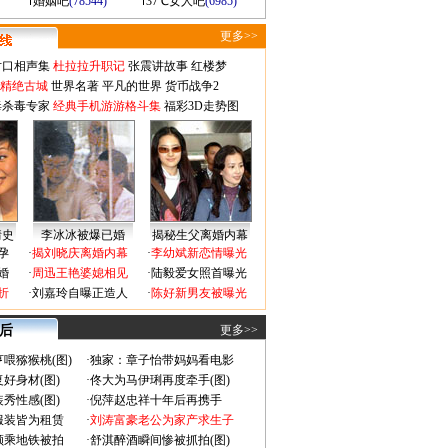
婚姻吧
(78544)
37℃女人吧
(6985)
更多>>
对口相声集
杜拉拉升职记
张震讲故事
红楼梦
-精绝古城
世界名著
平凡的世界
货币战争2
毒杀毒专家
经典手机游游格斗集
福彩3D走势图
情史
李冰冰被爆已婚
揭秘生父离婚内幕
孕
·
揭刘晓庆离婚内幕
·
李幼斌新恋情曝光
婚
·
周迅王艳婆媳相见
·
陆毅爱女照首曝光
折
·
刘嘉玲自曝正造人
·
陈好新男友被曝光
 后
更多>>
喂猕猴桃(图)
·
独家：章子怡带妈妈看电影
好身材(图)
·
佟大为马伊琍再度牵手(图)
秀性感(图)
·
倪萍赵忠祥十年后再携手
服装皆为租赁
·
刘涛富豪老公为家产求生子
颜乘地铁被拍
·
舒淇醉酒瞬间惨被抓拍(图)