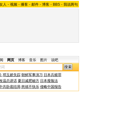
女人
-
视频
-
播客
-
邮件
-
博客
-
BBS
-
我说两句
闻
网页
博客
音乐
图片
说吧
长
邓玉娇失踪
朝鲜军事演习
日本兵赎罪
改温总讲话
夏日减肥秘方
日本瘦脸法
中共卧底结局
慈禧不快乐
侵略中国报告