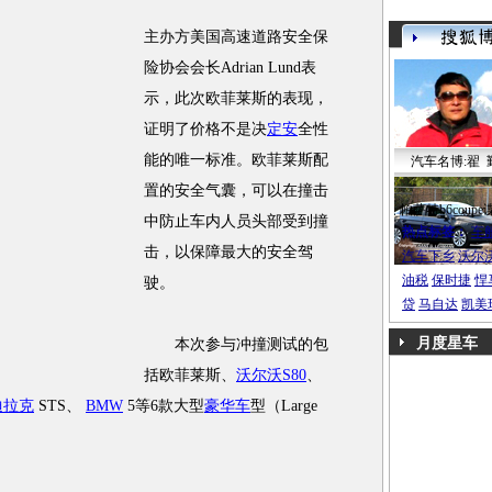
主办方美国高速道路安全保
险协会会长Adrian Lund表
示，此次欧菲莱斯的表现，
证明了价格不是决
定安
全性
能的唯一标准。欧菲莱斯配
汽车名博:翟 
置的安全气囊，可以在撞击
帕萨特b6coupe
中防止车内人员头部受到撞
热点标签：
车
击，以保障最大的安全驾
汽车下乡
沃尔
油税
保时捷
悍
驶。
贷
马自达
凯美
月度星车
本次参与冲撞测试的包
括欧菲莱斯、
沃尔沃S80
、
迪拉克
STS、
BMW
5等6款大型
豪华车
型（Large