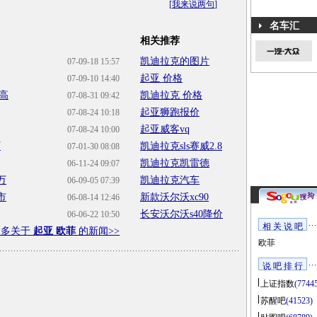
[
我来说两句
]
名车汇
相关推荐
凯迪拉克的图片
07-09-18 15:57
起亚 价格
07-09-10 14:40
高
凯迪拉克 价格
07-08-31 09:42
起亚狮跑报价
07-08-24 10:18
起亚威客vq
07-08-24 10:00
万
凯迪拉克sls赛威2.8
07-01-30 08:08
凯迪拉克凯雷德
06-11-24 09:07
万
凯迪拉克汽车
06-09-05 07:39
市
新款沃尔沃xc90
06-08-14 12:46
长安沃尔沃s40降价
06-06-22 10:50
相 关 说 吧
更多关于
起亚 欧菲
的新闻>>
欧菲
说 吧 排 行
上证指数
(7744
苏醒吧
(41523)