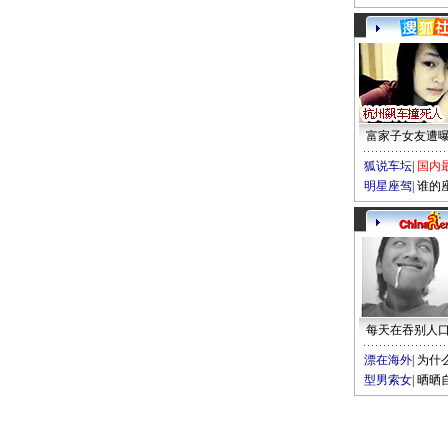
富家子女友遭
狐说车坛
|
国内
明星座驾
|
谁的
每天在吞别人
漂在海外
|
为什
型男索女
|
晒晒