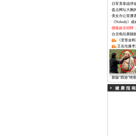
·
日军竟拿战俘
·
盘点网坛大腕
·
美女办公室遭
·
《Nobody》
·
搜狐娱乐招聘
·
台北电玩展靓丽Sh
·
《变形金刚
·
王岳伦爆李
新版“西游”绝
健 康 指 南