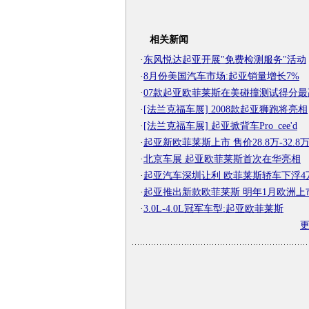
相关新闻
·
东风悦达起亚开展"免费检测服务"活动
·
8月份美国汽车市场:起亚销量增长7%
·
07款起亚欧菲莱斯在美碰撞测试得分最
·
[法兰克福车展] 2008款起亚狮跑将亮相
·
[法兰克福车展] 起亚掀背车Pro_cee'd
·
起亚新欧菲莱斯上市 售价28.8万-32.8
·
北京车展 起亚欧菲莱斯首次在华亮相
·
起亚汽车深圳让利 欧菲莱斯轿车下浮4
·
起亚推出新款欧菲莱斯 明年1月欧洲上
·
3.0L-4.0L冠军车型:起亚欧菲莱斯