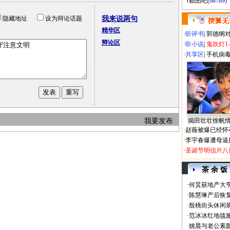
贴图吧
(68789)
隐藏地址
设为辩论话题
我来说两句
精华区
·
听评书
|
郭德纲
辩论区
·
听小说
|
鬼吹灯1
·
共享区
|
手机病
我要发布
揭田壮壮徐帆
·
赵薇被爆已经怀
·
李宇春爆遭母逼
·
圣诞节明信片八
茶 余 饭
·
何炅获地产大亨
·
陈慧琳产后恢复
·
殷桃街头休闲装
·
范冰冰红地毯
·
姚晨与老公素