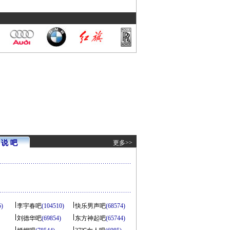
说 吧
更多>>
5)
李宇春吧
(104510)
快乐男声吧
(68574)
刘德华吧
(69854)
东方神起吧
(65744)