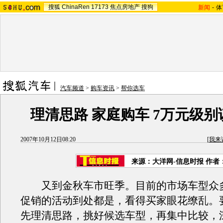
搜狐
ChinaRen
17173
焦点房地产
搜狗
新闻
-
体
汽车频道
>
购车资讯
>
帮你选车
理清思路 家庭购车 7万元级
2007年10月12日08:20
[
我来
来源：大洋网-信息时报 作者
又到金秋车市旺季。目前的市场车型众
促销的活动到处都是，看得买家眼花缭乱。
先理清思路，挑好候选车型，再集中比较，