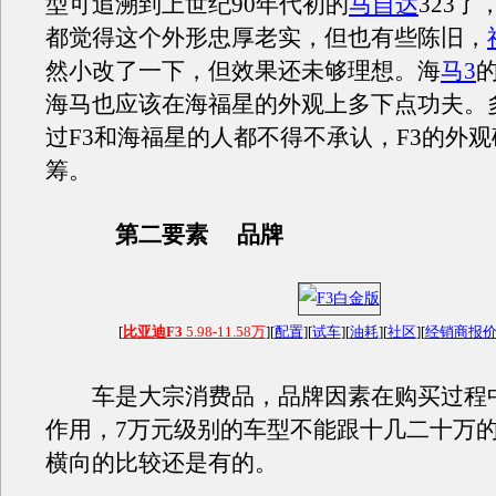
型可追溯到上世纪90年代初的
马自达
323
都觉得这个外形忠厚老实，但也有些陈旧，
然小改了一下，但效果还未够理想。海
马3
海马也应该在海福星的外观上多下点功夫。
过F3和海福星的人都不得不承认，F3的外
筹。
第二要素 品牌
[
比亚迪F3
5.98-11.58万
][
配置
][
试车
][
油耗
][
社区
][
经销商报
车是大宗消费品，品牌因素在购买过程
作用，7万元级别的车型不能跟十几二十万
横向的比较还是有的。