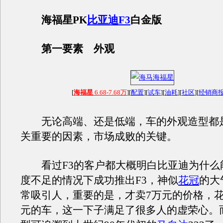
海福星PK
比亚迪F3
白金版
第一要素 外观
[
海福星
6.68-7.68万
][
配置
][
试车
][
油耗
][
社区
][
经销商
无论高端、还是低端，车的外观造型都
关重要的因素，市场成败的关键。
看过F3的客户都大概明白比亚迪为什么
度不足的情况下成功推出F3，神似
花冠
的大
常吸引人，重要的是，才卖7万元的价格，花
元的车，这一下子满足了很多人的虚荣心。