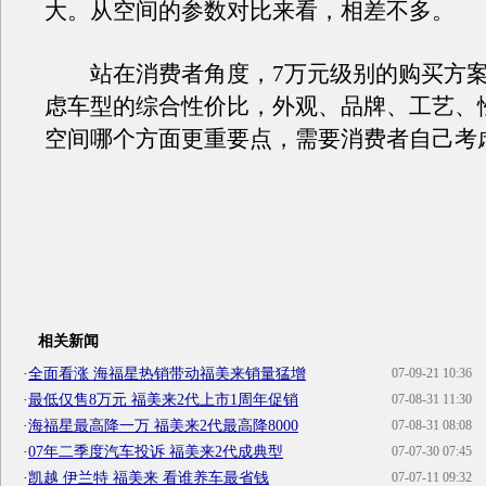
大。从空间的参数对比来看，相差不多。
站在消费者角度，7万元级别的购买方案
虑车型的综合性价比，外观、品牌、工艺、
空间哪个方面更重要点，需要消费者自己考
相关新闻
·
全面看涨 海福星热销带动福美来销量猛增
07-09-21 10:36
·
最低仅售8万元 福美来2代上市1周年促销
07-08-31 11:30
·
海福星最高降一万 福美来2代最高降8000
07-08-31 08:08
·
07年二季度汽车投诉 福美来2代成典型
07-07-30 07:45
·
凯越 伊兰特 福美来 看谁养车最省钱
07-07-11 09:32