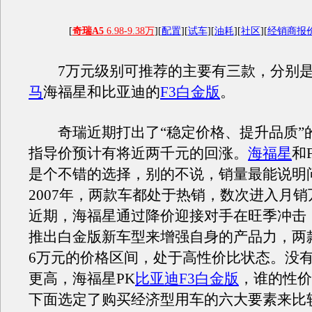
[
奇瑞A5
6.98-9.38万
][
配置
][
试车
][
油耗
][
社区
][
经销商报
7万元级别可推荐的主要有三款，分别
马
海福星和比亚迪的
F3白金版
。
奇瑞近期打出了“稳定价格、提升品质”的
指导价预计有将近两千元的回涨。
海福星
和
是个不错的选择，别的不说，销量最能说明
2007年，两款车都处于热销，数次进入月
近期，海福星通过降价迎接对手在旺季冲击，
推出白金版新车型来增强自身的产品力，两
6万元的价格区间，处于高性价比状态。没
更高，海福星PK
比亚迪F3白金版
，谁的性价
下面选定了购买经济型用车的六大要素来比