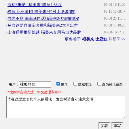
·
海马3抵沪 "福美来"降至7.68万
07-06-19 11:09
·
骏捷 比亚迪F3 福美来2代对比测试(图)
06-11-13 09:47
·
自强不息 海南马自达福美来2代提前揭秘
06-08-23 11:45
·
马自达两血缘车奔腾和福美来2本月出世
06-08-17 10:28
·
上海通用推新凯越 福美来弃用马自达品牌
06-08-16 07:38
更多关于
福美来 比亚迪
的新闻>>
用户：
匿名
隐藏地址
设为辩论话题
*搜狗拼音输入法，中文处理专家>>