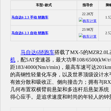
车型+款式
指导价
降
22.28万
马自达6 2.3 手动 轿跑车
1.
23.98万
马自达6 2.3 自动 轿跑车
2.
马自达6轿跑车
搭载了MX-5的MZR2.0
机
，配5AT变速器，最大功率108/6500(kW/r
距183/4000(Nm/r/min)，最高车速可达201
的高钢性轻量化车身，以及世界顶级设计水
有效分散和吸收正、侧向撞击力；拥有与RX
几何布置双横臂前悬架和多连杆后悬架系统
得心应手。是追求速度和时尚的年轻人的钟