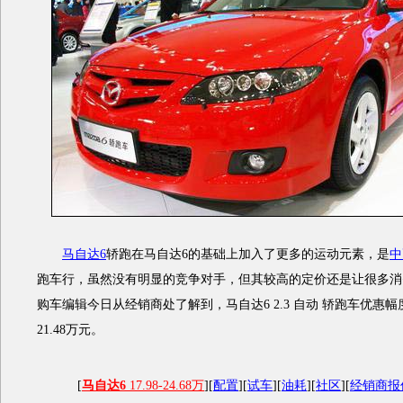
马自达6
轿跑在马自达6的基础上加入了更多的运动元素，是
中
跑车行，虽然没有明显的竞争对手，但其较高的定价还是让很多消
购车编辑今日从经销商处了解到，马自达6 2.3 自动 轿跑车优惠幅
21.48万元。
[
马自达6
17.98-24.68万
][
配置
][
试车
][
油耗
][
社区
][
经销商