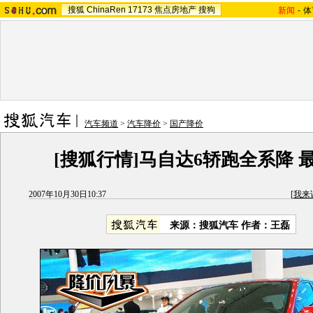
搜狐
ChinaRen
17173
焦点房地产
搜狗
新闻
-
体
汽车频道
>
汽车降价
>
国产降价
[搜狐行情]马自达6轿跑全系降 最
2007年10月30日10:37
[
我来
来源：搜狐汽车 作者：王磊