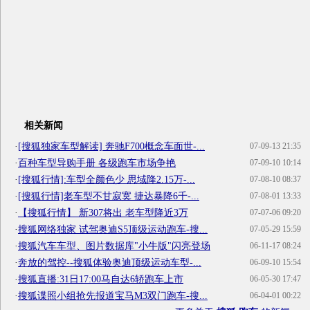
相关新闻
·
[搜狐独家车型解读] 奔驰F700概念车面世-...
07-09-13 21:35
·
百种车型导购手册 各级跑车市场争艳
07-09-10 10:14
·
[搜狐行情]:车型全颜色少 思域降2.15万-...
07-08-10 08:37
·
[搜狐行情]老车型不甘寂寞 捷达暴降6千-...
07-08-01 13:33
·
【搜狐行情】 新307将出 老车型降近3万
07-07-06 09:20
·
搜狐网络独家 试驾奥迪S5顶级运动跑车-搜...
07-05-29 15:59
·
搜狐汽车车型、图片数据库"小牛版"闪亮登场
06-11-17 08:24
·
奔放的驾控--搜狐体验奥迪顶级运动车型-...
06-09-10 15:54
·
搜狐直播:31日17:00马自达6轿跑车上市
06-05-30 17:47
·
搜狐谍照小组抢先报道宝马M3双门跑车-搜...
06-04-01 00:22