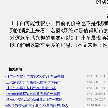
的动
这
上市的可能性很小，目前的价格也不是很明
到的消息上来看，名爵3系绝对是值得期待
对这款车感兴趣的朋友可以到广州车展现场
以了解到这款车更多的消息。(本文来源：网
相关新闻
·
【广州车展】广汽TOYOTA全车系亮相
07-11-08 17:23
·
上汽荣威广州车展亮点提前"大揭秘 "
07-11-08 10:37
·
【广州车展】长城汽车"重拳"出击
07-11-08 10:06
·
Infiniti英菲尼迪M35 将亮相广州车展
07-11-08 08:38
·
马自达携Mazda2 Mazda5参加广州车展
07-11-06 15:17
·
MG名爵带动南京车展:当场意向用户845人
07-10-16 09:55