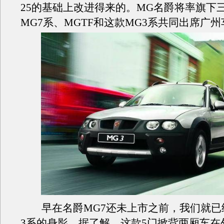
25的基础上改进得来的。MG名爵将率旗下
MG7系、MGTF和这款MG3系共同出席广
早在名爵MG7还未上市之前，我们就已
3系的身影。据了解，这款5门掀背两厢车在