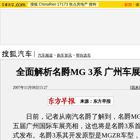
搜狐
ChinaRen
17173
焦点房地产
搜狗
新闻
-
体
汽车频道
>
购车资讯
>
帮你选车
全面解析名爵MG 3系 广州车
2007年11月08日15:27
[
我来
来源：东方早报
日前，记者从南汽名爵了解到，名爵MG
五届广州国际车展亮相，这也将是名爵3系
式发布。名爵3系其开发原型是MGZR车型