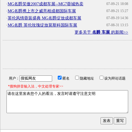
·
MG名爵笑傲2007成都车展--MG7蓉城热卖
07-09-21 18:08
·
MG名爵携上市之威亮相成都国际车展
07-09-21 15:27
·
英伦风情蓉装盛典 MG名爵绽放成都车展
07-09-19 14:36
·
MG名爵 英伦玫瑰绽放莫斯科国际车展
07-08-31 13:15
更多关于
名爵 车展
的新闻>>
用户：
匿名
隐藏地址
设为辩论话题
*搜狗拼音输入法，中文处理专家>>