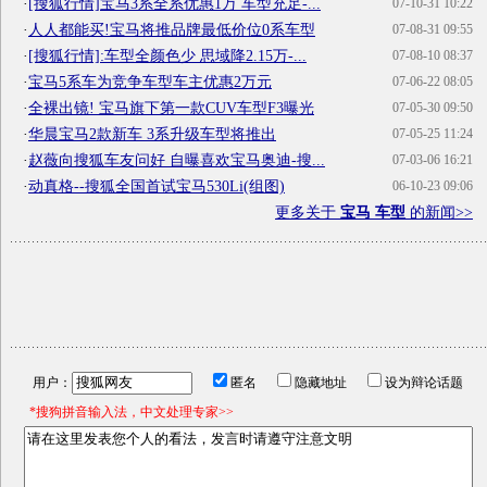
·
[搜狐行情]宝马3系全系优惠1万 车型充足-...
07-10-31 10:22
·
人人都能买!宝马将推品牌最低价位0系车型
07-08-31 09:55
·
[搜狐行情]:车型全颜色少 思域降2.15万-...
07-08-10 08:37
·
宝马5系车为竞争车型车主优惠2万元
07-06-22 08:05
·
全裸出镜! 宝马旗下第一款CUV车型F3曝光
07-05-30 09:50
·
华晨宝马2款新车 3系升级车型将推出
07-05-25 11:24
·
赵薇向搜狐车友问好 自曝喜欢宝马奥迪-搜...
07-03-06 16:21
·
动真格--搜狐全国首试宝马530Li(组图)
06-10-23 09:06
更多关于
宝马 车型
的新闻>>
用户：
匿名
隐藏地址
设为辩论话题
*搜狗拼音输入法，中文处理专家>>