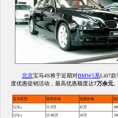
北京
宝马4S将于近期对
BMW5系
Li0
度优惠促销活动，最高优惠额度达
7万余元
宝马车型
指导价格
优惠价格
优
523Li
51.8万
45万
68
525Li
55.86万
50万
58