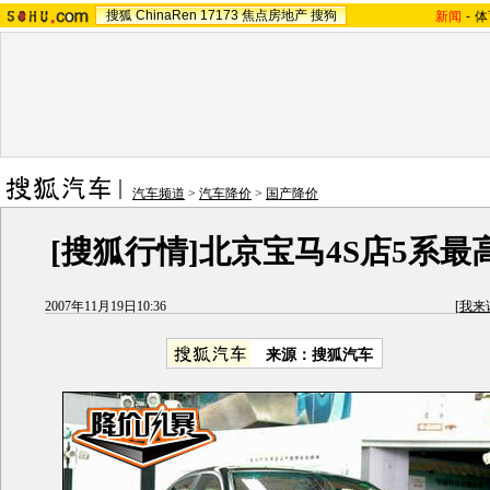
搜狐
ChinaRen
17173
焦点房地产
搜狗
新闻
-
体
汽车频道
>
汽车降价
>
国产降价
[搜狐行情]北京宝马4S店5系最高
2007年11月19日10:36
[
我来
来源：搜狐汽车