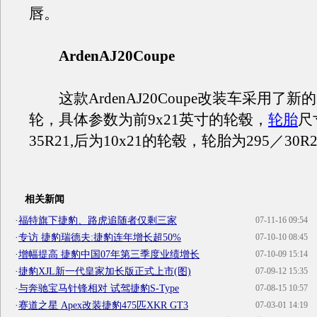
唇。
ArdenAJ20Coupe
这款ArdenAJ20Coupe改装车采用了新
轮，具体参数为前9x21英寸的轮毂，
轮胎
尺
35R21,后为10x21的轮毂，轮胎为295／30R
相关新闻
·
福特旗下捷豹、路虎追随者仅剩三家
07-11-16 09:54
·
专访 捷豹瑞德夫:捷豹连年增长超50%
07-10-10 08:45
·
增幅提高 捷豹中国07年第三季度业绩增长
07-10-09 15:14
·
捷豹XJL新一代皇家加长版正式上市(图)
07-09-12 15:35
·
与奔驰宝马针锋相对 试驾捷豹S-Type
07-08-15 10:57
·
赛道之星 Apex改装捷豹475匹XKR GT3
07-03-01 14:19