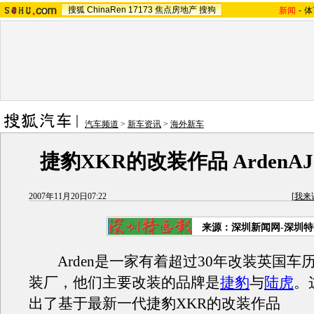
搜狐
ChinaRen
17173
焦点房地产
搜狗
新闻
-
体
汽车频道
>
新车资讯
>
海外新车
捷豹XKR的改装作品 ArdenAJ2
2007年11月20日07:22
[
我来
来源：深圳新闻网-深圳
Arden是一家有着超过30年改装英国车
装厂，他们主要改装的品牌是
捷豹
与
陆虎
。
出了基于最新一代捷豹XKR的改装作品