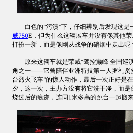
白色的“污渍”下，仔细辨别后发现这是
威750
E，但为什么这辆展车并没有像其他荣
打扮一新，而是像刚从战争的硝烟中走出呢
原来这辆车就是荣威“驾控巅峰 全国巡演
角之一——它曾陪伴亚洲特技第一人罗礼贤
台烈火飞车”的惊人动作，最后一次正好是
夕，这一次，主办方没有将它洗干净，而是
烧过后的痕迹，连同1米多高的跳台一起搬