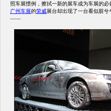
照车展惯例，擦拭一新的展车成为车展的必
广州车展
的
荣威
展台却出现了一台看似脏兮
——