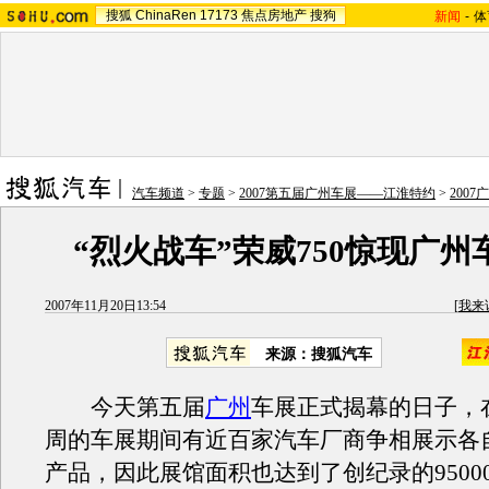
搜狐
ChinaRen
17173
焦点房地产
搜狗
新闻
-
体
汽车频道
>
专题
>
2007第五届广州车展——江淮特约
>
200
“烈火战车”荣威750惊现广州
2007年11月20日13:54
[
我来
来源：搜狐汽车
今天第五届
广州
车展正式揭幕的日子，
周的车展期间有近百家汽车厂商争相展示各
产品，因此展馆面积也达到了创纪录的9500