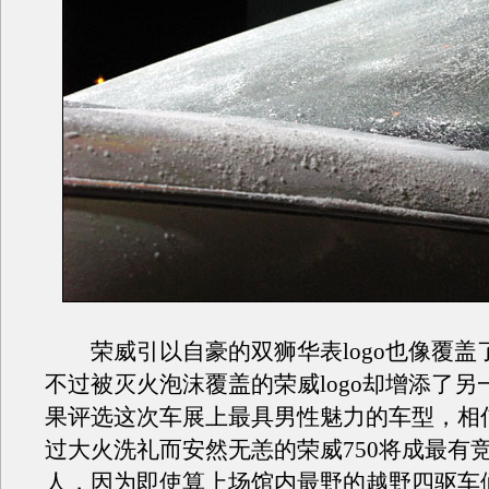
荣威引以自豪的双狮华表logo也像覆盖
不过被灭火泡沫覆盖的荣威logo却增添了另
果评选这次车展上最具男性魅力的车型，相
过大火洗礼而安然无恙的荣威750将成最有
人，因为即使算上场馆内最野的越野四驱车