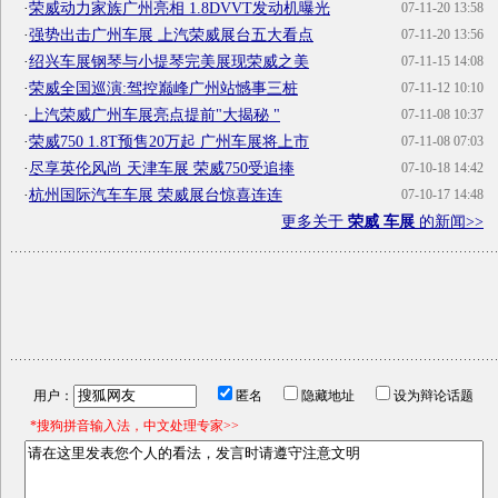
·
荣威动力家族广州亮相 1.8DVVT发动机曝光
07-11-20 13:58
·
强势出击广州车展 上汽荣威展台五大看点
07-11-20 13:56
·
绍兴车展钢琴与小提琴完美展现荣威之美
07-11-15 14:08
·
荣威全国巡演:驾控巅峰广州站憾事三桩
07-11-12 10:10
·
上汽荣威广州车展亮点提前"大揭秘 "
07-11-08 10:37
·
荣威750 1.8T预售20万起 广州车展将上市
07-11-08 07:03
·
尽享英伦风尚 天津车展 荣威750受追捧
07-10-18 14:42
·
杭州国际汽车车展 荣威展台惊喜连连
07-10-17 14:48
更多关于
荣威 车展
的新闻>>
用户：
匿名
隐藏地址
设为辩论话题
*搜狗拼音输入法，中文处理专家>>