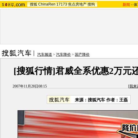
搜狐
ChinaRen
17173
焦点房地产
搜狗
新闻
-
体
汽车频道
>
汽车降价
>
国产降价
[搜狐行情]君威全系优惠2万元
2007年11月28日08:15
[
我来
来源：搜狐汽车 作者：王磊