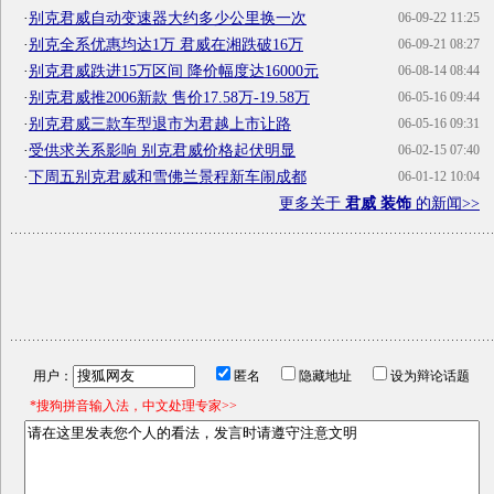
·
别克君威自动变速器大约多少公里换一次
06-09-22 11:25
·
别克全系优惠均达1万 君威在湘跌破16万
06-09-21 08:27
·
别克君威跌进15万区间 降价幅度达16000元
06-08-14 08:44
·
别克君威推2006新款 售价17.58万-19.58万
06-05-16 09:44
·
别克君威三款车型退市为君越上市让路
06-05-16 09:31
·
受供求关系影响 别克君威价格起伏明显
06-02-15 07:40
·
下周五别克君威和雪佛兰景程新车闹成都
06-01-12 10:04
更多关于
君威 装饰
的新闻>>
用户：
匿名
隐藏地址
设为辩论话题
*搜狗拼音输入法，中文处理专家>>