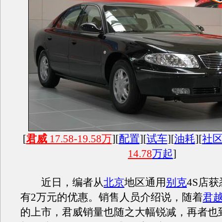
[
君威
17.58-19.58万
][
配置
][
试车
][
油耗
][
社
14.78
万起
]
近日，编者从
北京
地区通用
别克
4S店
有2万元的优惠。销售人员介绍说，随着
君
的上市，君威销量也随之大幅锐减，再者也