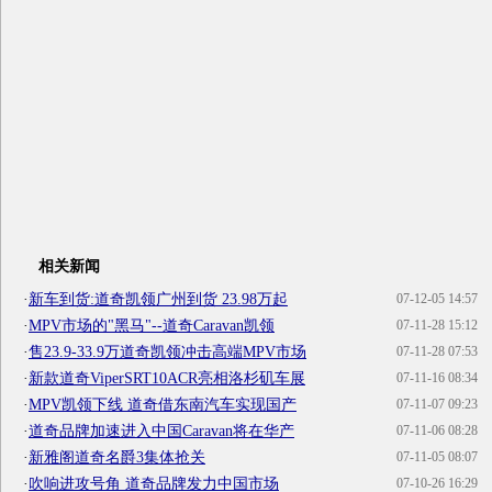
相关新闻
·
新车到货:道奇凯领广州到货 23.98万起
07-12-05 14:57
·
MPV市场的"黑马"--道奇Caravan凯领
07-11-28 15:12
·
售23.9-33.9万道奇凯领冲击高端MPV市场
07-11-28 07:53
·
新款道奇ViperSRT10ACR亮相洛杉矶车展
07-11-16 08:34
·
MPV凯领下线 道奇借东南汽车实现国产
07-11-07 09:23
·
道奇品牌加速进入中国Caravan将在华产
07-11-06 08:28
·
新雅阁道奇名爵3集体抢关
07-11-05 08:07
·
吹响进攻号角 道奇品牌发力中国市场
07-10-26 16:29