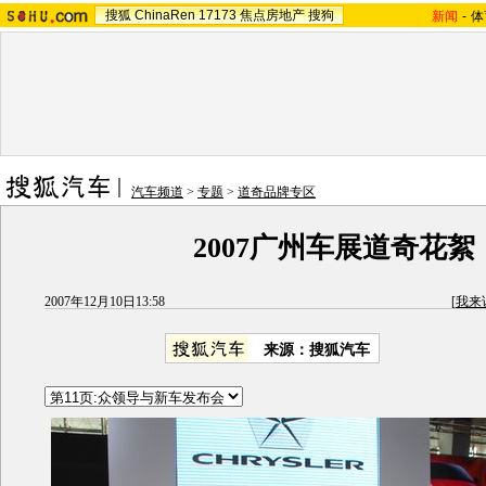
搜狐
ChinaRen
17173
焦点房地产
搜狗
新闻
-
体
汽车频道
>
专题
>
道奇品牌专区
2007广州车展道奇花絮
2007年12月10日13:58
[
我来
来源：搜狐汽车