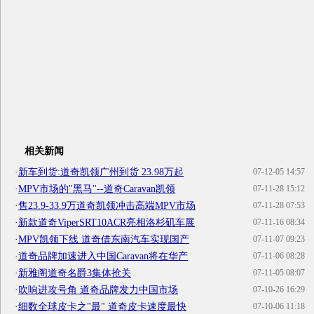
相关新闻
·
新车到货:道奇凯领广州到货 23.98万起
07-12-05 14:57
·
MPV市场的"黑马"--道奇Caravan凯领
07-11-28 15:12
·
售23.9-33.9万道奇凯领冲击高端MPV市场
07-11-28 07:53
·
新款道奇ViperSRT10ACR亮相洛杉矶车展
07-11-16 08:34
·
MPV凯领下线 道奇借东南汽车实现国产
07-11-07 09:23
·
道奇品牌加速进入中国Caravan将在华产
07-11-06 08:28
·
新雅阁道奇名爵3集体抢关
07-11-05 08:07
·
吹响进攻号角 道奇品牌发力中国市场
07-10-26 16:29
·
细数全球皮卡之"最" 道奇皮卡速度最快
07-10-06 11:18