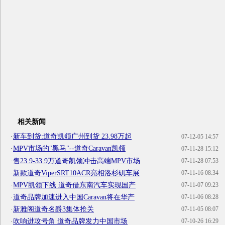
相关新闻
·
新车到货:道奇凯领广州到货 23.98万起
07-12-05 14:57
·
MPV市场的"黑马"--道奇Caravan凯领
07-11-28 15:12
·
售23.9-33.9万道奇凯领冲击高端MPV市场
07-11-28 07:53
·
新款道奇ViperSRT10ACR亮相洛杉矶车展
07-11-16 08:34
·
MPV凯领下线 道奇借东南汽车实现国产
07-11-07 09:23
·
道奇品牌加速进入中国Caravan将在华产
07-11-06 08:28
·
新雅阁道奇名爵3集体抢关
07-11-05 08:07
·
吹响进攻号角 道奇品牌发力中国市场
07-10-26 16:29