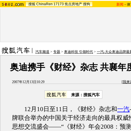
搜狐
ChinaRen
17173
焦点房地产
搜狗
新闻
-
体
汽车频道
>
专题
>
奥迪科技 引领时代
>
一汽-大众奥迪品牌最
奥迪携手《财经》杂志 共襄年
2007年12月13日10:29
[
我来
来源：搜狐汽车
12月10日至11日，《财经》杂志和
一汽
牌联合举办的中国关于经济走向的最具权威
思想交流盛会——“《财经》年会2008：预