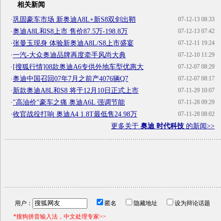
相关新闻
·
巩固豪车市场 新奥迪A8L+新S8双剑出鞘
07-12-13 08:33
·
奥迪A8L和S8上市 售价87.5万-198.8万
07-12-13 07:42
·
张曼玉现身 体验新奥迪A8L/S8上市盛宴
07-12-11 19:24
·
一汽-大众奥迪品牌再度牵手风尚大典
07-12-10 11:29
·
[搜狐行情]08款奥迪A6专供外地车型优惠大
07-12-07 08:29
·
奥迪中国召回07年7月之前产4076辆Q7
07-12-07 08:17
·
新款奥迪A8L和S8 将于12月10日正式上市
07-11-29 10:07
·
"高油价"豪车之痛 奥迪A6L 强调节能
07-11-28 09:29
·
收官战役打响 奥迪A4 1.8T最低售24.98万
07-11-28 08:02
更多关于
奥迪 时代科技
的新闻>>
用户：
匿名
隐藏地址
设为辩论话题
*搜狗拼音输入法，中文处理专家>>