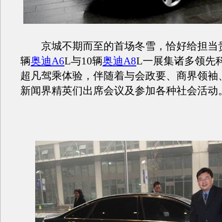
京城不期而至的首场冬雪，恰好给担当贵
辆
奥迪A6
L与10辆
奥迪A8
L一展集诸多领先
超凡驾乘体验，伴随着与会政要、商界领袖
新闻界精英们出席会议及参加各种社会活动