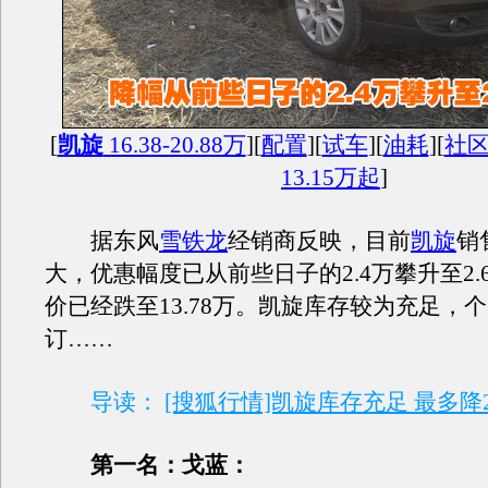
[
凯旋
16.38-20.88万
][
配置
][
试车
][
油耗
][
社
13.15万起
]
据东风
雪铁龙
经销商反映，目前
凯旋
销
大，优惠幅度已从前些日子的2.4万攀升至2.
价已经跌至13.78万。凯旋库存较为充足，
订……
导读：
[搜狐行情]凯旋库存充足 最多降2
第一名：戈蓝：