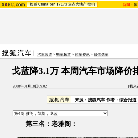
搜狐
ChinaRen
17173
焦点房地产
搜狗
新闻
-
体
汽车频道
>
购车频道
>
购车资讯
>
帮你选车
戈蓝降3.1万 本周汽车市场降价排
2008年01月18日09:02
[
我来
来源：搜狐汽车 作者：综合报道
第三名：老雅阁：