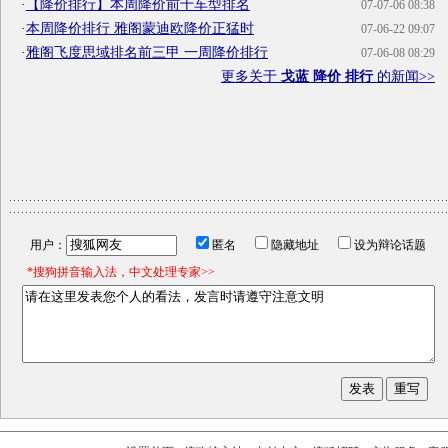
·
【降价排行】本周降价前十车型排名
07-07-06 08:38
·
本周降价排行 雅阁蒙迪欧降价正猛时
07-06-22 09:07
·
雅阁飞度思域排名前三甲 一周降价排行
07-06-08 08:29
更多关于
戈蓝 降价 排行
的新闻>>
用户：
匿名
隐藏地址
设为辩论话题
*搜狗拼音输入法，中文处理专家>>