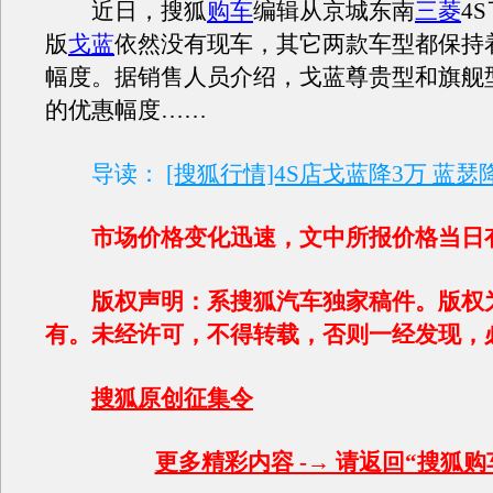
近日，搜狐
购车
编辑从京城东南
三菱
4
版
戈蓝
依然没有现车，其它两款车型都保持
幅度。据销售人员介绍，戈蓝尊贵型和旗舰
的优惠幅度……
导读：
[搜狐行情]4S店戈蓝降3万 蓝瑟降
市场价格变化迅速，文中所报价格当日
版权声明：系搜狐汽车独家稿件。版权
有。未经许可，不得转载，否则一经发现，
搜狐原创征集令
更多精彩内容 -→ 请返回“搜狐购