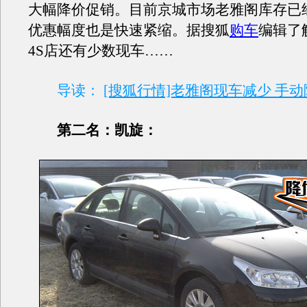
大幅降价促销。目前京城市场老雅阁库存已
优惠幅度也是快速紧缩。据搜狐
购车
编辑了
4S店还有少数现车……
导读：
[搜狐行情]老雅阁现车减少 手动降
第二名：凯旋：