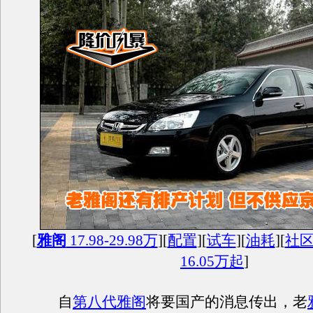
[
雅阁
17.98-29.98万
][
配置
][
试车
][
油耗
][
社
16.05万起
]
自
第八代雅阁
将要国产的消息传出，老