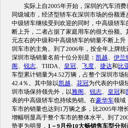
实际上自2005年开始，深圳的汽车消费
同级城市，经济型轿车在深圳市场的份额逐
中级轿车继续受到欢迎的同时，中高级轿车
断上升，二者占据了家庭用车的很大份额。其
元左右的中级和中高级轿车的销量不断上升
圳车市的主角。到了2006年，按全年上牌
深圳市场销量名前十位分别是：
凯越
、
伊兰
阁
、
锐志
、TIIDA、
皇冠
、
飞度
、
捷达
和
比亚
车型累计销量为4.52万辆，占整个深圳市场
42.4％。其中除以
凯越
、
花冠
为代表的中级
圳市场保持领先外，以
雅阁
、
锐志
、
皇冠
和
表的中高级轿车也持续热销。在
豪华车
领域
车市的销量也达到1万辆之多，比2005年增长
增幅明显高于整个车市的整体水平。到了20
势更为明显，
1－9月份10大畅销售车型分别