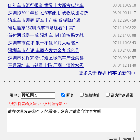
·
08年车市流行报道 世界十大新古典汽车
08-01-10 09:10
·
深圳拟2011年起限汽车使用 或收取拥堵费
08-01-06 14:17
·
汽车车市观察:新车上市多 促销降价狠
07-12-29 07:59
·
谁是赢家?深圳汽车市场还看"中高"
07-12-19 08:22
·
首付两成送一成 深圳车市打响按揭之战
07-12-14 08:08
·
深圳车市点评:银十不银10月大幅缩水
07-11-16 08:43
·
深圳车市点评 车商齐发力金九成色足
07-10-24 08:38
·
深圳市长许宗衡:打造区域汽车产业集群
07-08-09 10:57
·
三月深圳车市销量上扬 厂商上演跳水秀
07-04-12 11:40
更多关于
深圳 汽车
的新闻>>
用户：
匿名
隐藏地址
设为辩论话题
*搜狗拼音输入法，中文处理专家>>