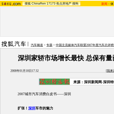
搜狐
ChinaRen
17173
焦点房地产
搜狗
新闻
-
体
汽车频道
>
专题
>
中国主流媒体汽车联盟2007年度汽车总评
深圳家轿市场增长最快 总保有量
2008年01月18日17:32
[
我来
来源：深圳新闻网-深圳
2007城市汽车消费白皮书——深圳
扩张！
深圳
车市的魅力