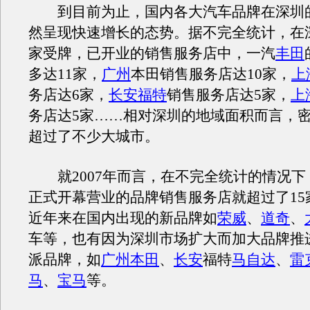
到目前为止，国内各大汽车品牌在深圳
然呈现快速增长的态势。据不完全统计，在
家受牌，已开业的销售服务店中，一汽
丰田
多达11家，
广州
本田销售服务店达10家，
上
务店达6家，
长安福特
销售服务店达5家，
上
务店达5家……相对深圳的地域面积而言，
超过了不少大城市。
就2007年而言，在不完全统计的情况下
正式开幕营业的品牌销售服务店就超过了15
近年来在国内出现的新品牌如
荣威
、
道奇
、
车等，也有因为深圳市场扩大而加大品牌推
派品牌，如
广州本田
、
长安
福特
马自达
、
雷
马
、
宝马
等。