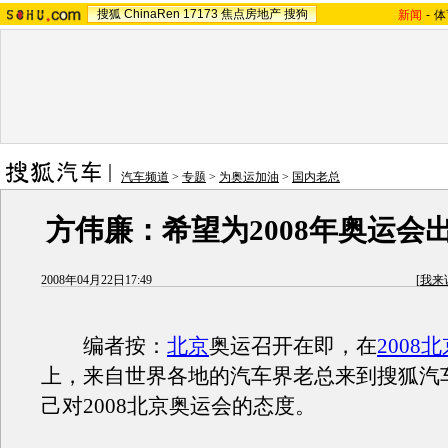
搜狐
ChinaRen
17173
焦点房地产
搜狗
新闻
-
体
汽车频道
>
专题
>
为奥运加油
>
国内老总
方伟廉：希望为2008年奥运会
2008年04月22日17:49
[
我来
编者按：
北京
奥运召开在即，在
2008
上，来自世界各地的汽车界老总来到搜狐汽
己对2008北京奥运会的态度。