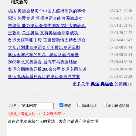
相关新闻
·
杨杰:奥运会是每个中国人值得高兴的事情
08-04-21 22:18
·
郭浩:热爱奥运 希望奥运会能够圆满成功
08-04-21 22:03
·
朱华荣:能办奥运会是中国发展壮大的表现
08-04-21 21:45
·
王敦明:关注奥运 支持奥运会非常成功!
08-04-20 22:52
·
奥运火炬手张丰毅 王媛媛激情支持奥运会
08-03-04 10:47
·
大众计划北京奥运会期间推出奥运车型
07-08-08 07:44
·
奥运会与汽车的思考--奥运驮着汽车走
07-08-08 07:34
·
2008年北京奥运会 当汽车与奥运结缘
07-06-04 09:34
·
奥运会期间将开辟200余公里奥运专用车道
06-09-28 09:10
·
奥运电动车系列设计赛奥运会最终方案
06-03-01 21:28
更多关于
奥运 奥运会
的新闻>>
用户：
匿名
隐藏地址
设为辩论话题
*搜狗拼音输入法，中文处理专家>>