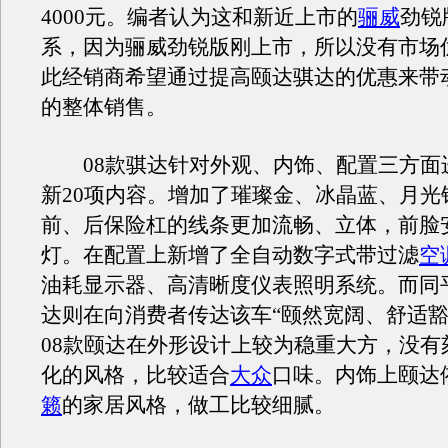
4000元。编者认为这和新近上市的
骊威
劲锐
系，因为骊威劲锐版刚上市，所以没有市场
此经销商希望通过提高颐达骐达的优惠来带
的整体销售。
08款骐达针对外观、内饰、配置三方面
新20项内容。增加了璀璨金、冰晶蓝、月光
前、后保险杠的线条更加流畅、立体，前脸
灯。在配置上新增了全自动数字式带过滤
空
油耗显示器、高清晰度仪表照明系统。而同平
达则在向消费者传达该车“颐然宽阔、舒适豁
08款颐达在外形设计上较为稳重大方，没有
化的风格，比较适合
大众
口味。内饰上颐达
籁
的家居风格，做工比较细腻。