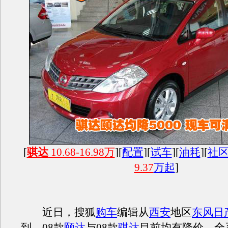
[
骐达
10.68-16.98万
][
配置
][
试车
][
油耗
][
社
9.37
万起
]
近日，搜狐
购车
编辑从
西安
地区
东风日
到，08款
颐达
与08款
骐达
目前均有降价，全