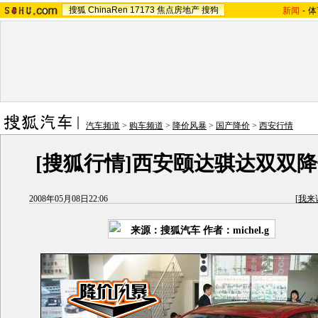
搜狐
ChinaRen
17173
焦点房地产
搜狗
新闻
-
体
汽车频道
>
购车频道
>
降价风暴
>
国产降价
>
西安行情
[搜狐行情]西安颐达骐达双双降价
2008年05月08日22:06
[
我来
来源：搜狐汽车 作者：michel.g