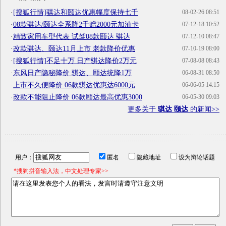
·
[搜狐行情]骐达和颐达优惠幅度保持七千
08-02-26 08:51
·
08款骐达/颐达全系降2千赠2000元加油卡
07-12-18 10:52
·
精致家用车型代表 试驾08款颐达 骐达
07-12-10 08:47
·
改款骐达、颐达11月上市 老款降价优惠
07-10-19 08:00
·
[搜狐行情]不足十万 日产骐达降价2万元
07-08-08 08:43
·
东风日产隐秘降价 骐达、颐达统降1万
06-08-31 08:50
·
上市不久便降价 06款骐达优惠达6000元
06-06-05 14:15
·
改款不能阻止降价 06款颐达最高优惠3000
06-05-30 09:03
更多关于
骐达 颐达
的新闻>>
用户：
匿名
隐藏地址
设为辩论话题
*搜狗拼音输入法，中文处理专家>>