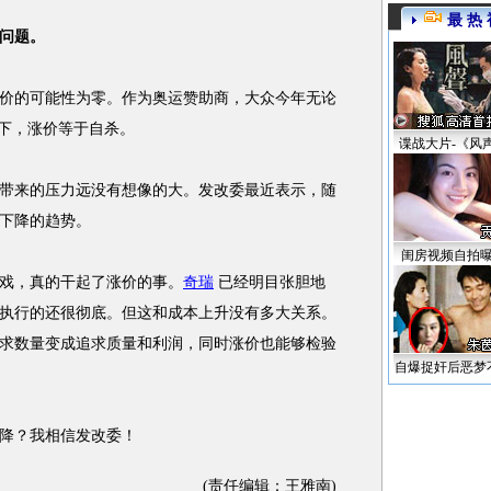
最 热 
问题。
价的可能性为零。作为奥运赞助商，大众今年无论
景下，涨价等于自杀。
谍战大片-《风
来的压力远没有想像的大。发改委最近表示，随
下降的趋势。
闺房视频自拍
戏，真的干起了涨价的事。
奇瑞
已经明目张胆地
执行的还很彻底。但这和成本上升没有多大关系。
求数量变成追求质量和利润，同时涨价也能够检验
自爆捉奸后恶梦
降？我相信发改委！
(责任编辑：王雅南)