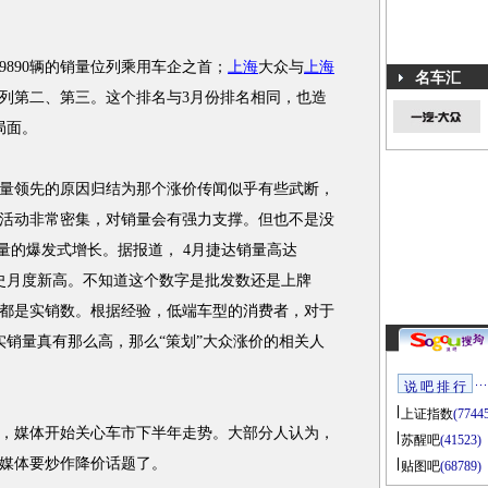
9890辆的销量位列乘用车企之首；
上海
大众与
上海
名车汇
辆，名列第二、第三。这个排名与3月份排名相同，也造
局面。
量领先的原因归结为那个涨价传闻似乎有些武断，
活动非常密集，对销量会有强力支撑。但也不是没
量的爆发式增长。据报道， 4月捷达销量高达
历史月度新高。不知道这个数字是批发数还是上牌
都是实销数。根据经验，低端车型的消费者，对于
实销量真有那么高，那么“策划”大众涨价的相关人
说 吧 排 行
上证指数
(7744
媒体开始关心车市下半年走势。大部分人认为，
苏醒吧
(41523)
媒体要炒作降价话题了。
贴图吧
(68789)