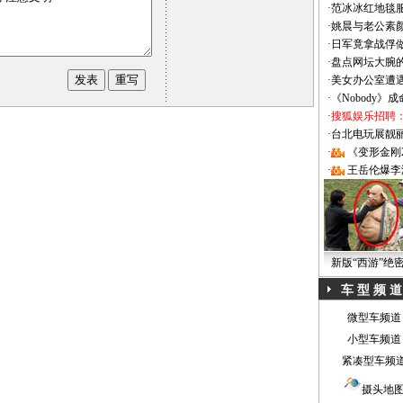
·
范冰冰红地毯
·
姚晨与老公素
·
日军竟拿战俘
·
盘点网坛大腕
·
美女办公室遭
·
《Nobody》
·
搜狐娱乐招聘
·
台北电玩展靓丽Sh
·
《变形金刚
·
王岳伦爆李
新版“西游”绝
车 型 频 道
微型车频道
小型车频道
紧凑型车频
摄头地