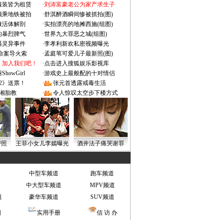
服装皆为租赁
·
刘涛富豪老公为家产求生子
颜乘地铁被拍
·
舒淇醉酒瞬间惨被抓拍(图)
做活体解剖
·
实拍漂亮的地摊西施(组图)
的暴烈脾气
·
世界九大罪恶之城(组图)
遇灵异事件
·
李孝利新欢私密视频曝光
成命案导火索
·
孟庭苇可爱儿子最新照(图)
：加入我们吧！
·
点击进入搜狐娱乐影视库
owGirl
·
游戏史上最般配的十对情侣
2》送票！
·
张元首透露戒毒生活
湘胎教
·
令人惊叹太空步下楼方式
密照
王菲小女儿李嫣曝光
酒井法子痛哭谢罪
中型车频道
跑车频道
中大型车频道
MPV频道
道
豪华车频道
SUV频道
图
实用手册
信 访 办