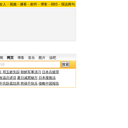
女人
-
视频
-
播客
-
邮件
-
博客
-
BBS
-
我说两句
闻
网页
博客
音乐
图片
说吧
长
邓玉娇失踪
朝鲜军事演习
日本兵赎罪
改温总讲话
夏日减肥秘方
日本瘦脸法
中共卧底结局
慈禧不快乐
侵略中国报告