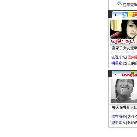
违章查
富家子女友遭
狐说车坛
|
国内
明星座驾
|
谁的
每天在吞别人
漂在海外
|
为什
型男索女
|
晒晒