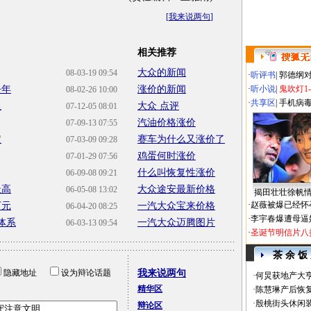
[
我来说两句
]
相关推荐
大众的新闻
08-03-19 09:54
·
听评书
|
郭德纲
去年
涨价的新闻
·
听小说
|
鬼吹灯1
08-02-26 10:00
·
共享区
|
手机病
显
大众 点评
07-12-05 08:01
汽油价格涨价
07-09-13 07:55
定
赛车为什么又涨价了
07-03-09 09:28
鸡蛋何时涨价
07-01-29 07:56
什么叫恢复性涨价
06-09-08 09:21
最高
大众途安最新价格
06-05-08 13:02
揭田壮壮徐帆
·
赵薇被爆已经怀
万元
一汽大众宝来价格
06-04-20 08:25
·
李宇春爆遭母逼
体系
一汽大众迈腾图片
06-03-13 09:54
·
圣诞节明信片八
茶 余 饭
隐藏地址
设为辩论话题
我来说两句
·
何炅获地产大亨
精华区
·
陈慧琳产后恢复
·
殷桃街头休闲装
辩论区