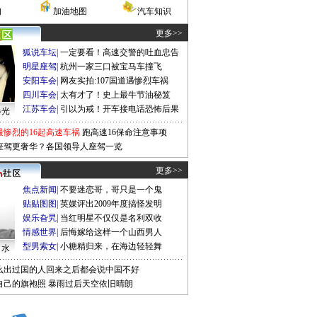
询
加油地图
汽车知识
更多>>
狐说车坛
|
一定要看！高速交警的吐血忠告
明星座驾
|
杭州一家三口被宝马车撞飞
安阳车会
|
网友实拍:107国道遇惨烈车祸
四川车会
|
太有才了！史上最牛节油秘笈
江苏车会
|
引以为戒！开车接电话恐怖后果
曝光
最惨烈的16起高速车祸
跑高速16保命注意事项
座驾更奢华？各国领导人座驾一览
更多>>
焦点新闻
|
不要迷恋哥，哥只是一个鬼
贴贴图图
|
英媒评出2009年度搞怪发明
娱乐旮旯
|
当红明星不仅仅是名利双收
情感世界
|
后悔嫁给这样一个山西男人
型男索女
|
小糖精归来，在海边轻轻舞
口水
么出过国的人回来之后都会说中国不好
自己的旗袍照
暴雨过后天空依旧晴朗