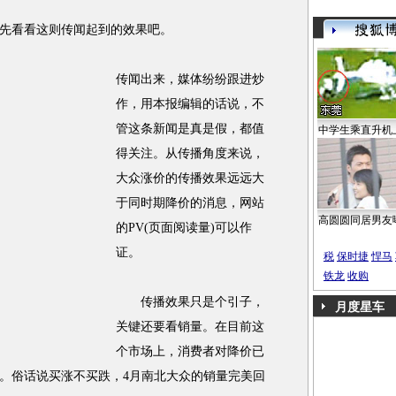
看看这则传闻起到的效果吧。
传闻出来，媒体纷纷跟进炒
作，用本报编辑的话说，不
管这条新闻是真是假，都值
中学生乘直升机
得关注。从传播角度来说，
大众涨价的传播效果远远大
于同时期降价的消息，网站
高圆圆同居男友
的PV(页面阅读量)可以作
证。
税
保时捷
悍马
铁龙
收购
传播效果只是个引子，
月度星车
关键还要看销量。在目前这
个市场上，消费者对降价已
。俗话说买涨不买跌，4月南北大众的销量完美回