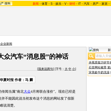
地产
搜狗
新闻
-
体育
-
S
-
娱乐
-
V
-
财经
-
IT
-
汽车
-
房产
-
家居
-
资企业新闻
新
大众汽车“消息股”的神话
央视质疑29岁市
石首网站被黑
篡
[
我来说两句
] [字号：
大
中
小
]
宋美龄牛奶洗澡
华夏时报 作者：马 麟
传闻当属“南北
大众
4月将联合涨价”。现在已经是
但并不能因此说当初发布这个消息的网站发了假新
难说清楚。