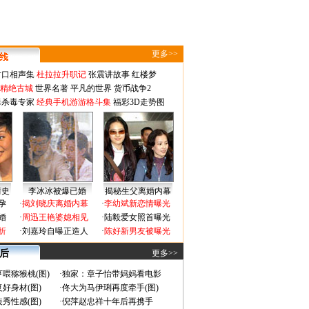
更多>>
对口相声集
杜拉拉升职记
张震讲故事
红楼梦
-精绝古城
世界名著
平凡的世界
货币战争2
毒杀毒专家
经典手机游游格斗集
福彩3D走势图
情史
李冰冰被爆已婚
揭秘生父离婚内幕
孕
·
揭刘晓庆离婚内幕
·
李幼斌新恋情曝光
婚
·
周迅王艳婆媳相见
·
陆毅爱女照首曝光
折
·
刘嘉玲自曝正造人
·
陈好新男友被曝光
 后
更多>>
喂猕猴桃(图)
·
独家：章子怡带妈妈看电影
好身材(图)
·
佟大为马伊琍再度牵手(图)
秀性感(图)
·
倪萍赵忠祥十年后再携手