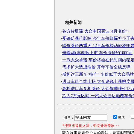
相关新闻
·
各方皆辟谣 大众中国否认"4月涨价"
·
受铁矿涨价影响 今年车价降幅将小于
·
降价涨价两重天 12月车价松动迹象明
·
奇瑞4款车改款上市 车价涨价约1000元
·
一汽大众承诺:车价将会在长时间内稳
·
需求扩大造成涨价 开年车价全线反弹
·
斯柯达三新车"待产" 车价低于大众品牌
·
进口车价全线上扬 大众途锐上涨幅度
·
高档进口车竞相涨价 大众辉腾涨价13
·
跌入7万元区间 一汽大众捷达颠覆车价
用户：
匿名
*搜狗拼音输入法，中文处理专家>>