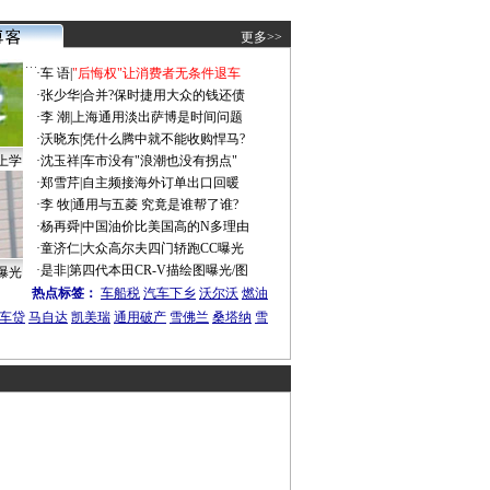
更多>>
·
车 语
|
"后悔权"让消费者无条件退车
·
张少华
|
合并?保时捷用大众的钱还债
·
李 潮
|
上海通用淡出萨博是时间问题
·
沃晓东
|
凭什么腾中就不能收购悍马?
上学
·
沈玉祥
|
车市没有"浪潮也没有拐点"
·
郑雪芹
|
自主频接海外订单出口回暖
·
李 牧
|
通用与五菱 究竟是谁帮了谁?
·
杨再舜
|
中国油价比美国高的N多理由
·
童济仁
|
大众高尔夫四门轿跑CC曝光
·
是非
|
第四代本田CR-V描绘图曝光/图
曝光
热点标签：
车船税
汽车下乡
沃尔沃
燃油
车贷
马自达
凯美瑞
通用破产
雪佛兰
桑塔纳
雪