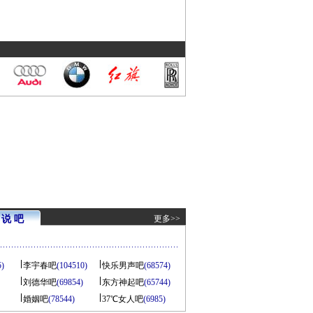
说 吧
更多>>
5)
李宇春吧
(104510)
快乐男声吧
(68574)
刘德华吧
(69854)
东方神起吧
(65744)
婚姻吧
(78544)
37℃女人吧
(6985)