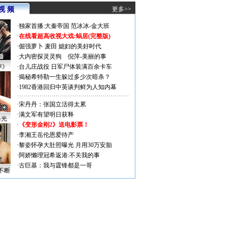
视 频
更多>>
·
独家首播:大秦帝国
范冰冰-金大班
·
在线看超高收视大戏:
蜗居(完整版)
·
倔强萝卜
麦田
媳妇的美好时代
·
大内密探灵灵狗
倪萍-美丽的事
声》
·
台儿庄战役 日军尸体装满百余卡车
·
揭秘希特勒一生躲过多少次暗杀？
·
1982香港回归中英谈判鲜为人知内幕
·
宋丹丹：张国立活得太累
·
满文军有望明日获释
曝光
·
《变形金刚2》送电影票！
·
李湘王岳伦恩爱待产
·
黎姿怀孕大肚照曝光 月用30万安胎
·
阿娇懒理冠希返港:不关我的事
·
古巨基：我与霆锋都是一哥
不断