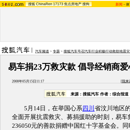
搜狐
ChinaRen
17173
焦点房地产
搜狗
新闻
-
体
汽车频道
>
专题
>
搜狐汽车号召汽车行业积极行动救助地震灾
易车捐23万救灾款 倡导经销商
2008年05月15日11:17
[
我来
来源：搜狐汽车 作者：综合报道
5月14日，在举国心系
四川
省汶川地区
全面开展抗震救灾、募捐援助的时刻，易车
236050元的善款捐赠中国红十字基金会。