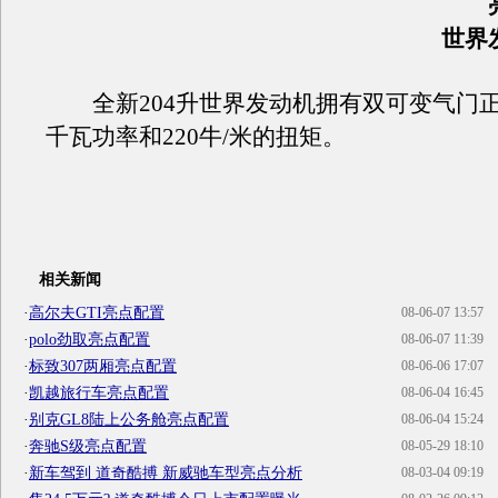
世界
全新204升世界发动机拥有双可变气门正时
千瓦功率和220牛/米的扭矩。
相关新闻
·
高尔夫GTI亮点配置
08-06-07 13:57
·
polo劲取亮点配置
08-06-07 11:39
·
标致307两厢亮点配置
08-06-06 17:07
·
凯越旅行车亮点配置
08-06-04 16:45
·
别克GL8陆上公务舱亮点配置
08-06-04 15:24
·
奔驰S级亮点配置
08-05-29 18:10
·
新车驾到 道奇酷搏 新威驰车型亮点分析
08-03-04 09:19