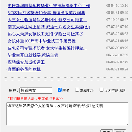
·
枣庄新华电脑学校毕业生被推荐洗浴中心工作
08-04-10 15:16
·
5旬农民痴迷英语10余年 自编出版英汉词典
08-03-31 09:29
·
大三女生验血疑似乙肝阳性 航空公司拒复...
07-10-26 00:47
·
南京大学生网上招聘 威逼七八名女生卖淫(图)
07-07-16 07:19
·
热心人为胖女孩找工支招 保险公司让其尽...
07-05-22 08:33
·
女孩体重160斤高中毕业找工作屡受挫
07-05-21 08:16
·
皮包公司专骗求职者 女大学生被骗讨押金...
07-02-09 09:29
·
毕业生开口就我要,惹恼主管
06-12-20 07:39
·
应聘保安却成搬运工
06-08-02 02:49
·
直面服务员的危机
06-02-21 08:24
用户：
匿名
隐藏地址
设为辩论话题
*搜狗拼音输入法，中文处理专家>>