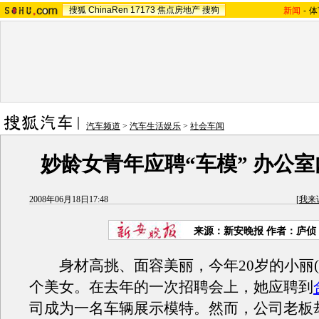
搜狐
ChinaRen
17173
焦点房地产
搜狗
新闻
-
体
汽车频道
>
汽车生活娱乐
>
社会车闻
妙龄女青年应聘“车模” 办公
2008年06月18日17:48
[
我来
来源：新安晚报 作者：庐侦 
身材高挑、面容美丽，今年20岁的小丽(
个美女。在去年的一次招聘会上，她应聘到
司成为一名车辆展示模特。然而，公司老板