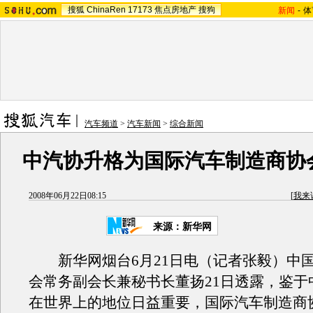
搜狐
ChinaRen
17173
焦点房地产
搜狗
新闻
-
体
汽车频道
>
汽车新闻
>
综合新闻
中汽协升格为国际汽车制造商协
2008年06月22日08:15
[
我来
来源：新华网
新华网烟台6月21日电（记者张毅）中
会常务副会长兼秘书长董扬21日透露，鉴于
在世界上的地位日益重要，国际汽车制造商