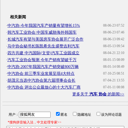
相关新闻
·
中汽协:今年我国汽车产销量有望增长15%
08-06-23 07:52
·
韩汽车工业协会:中国车威胁海外韩国车
08-06-23 07:46
·
长城汽车有望与美国房车协会展开广泛合作
08-06-13 09:42
·
马中协会秘书长陈凯希先生盛赞吉利汽车
08-05-13 09:54
·
四方共建 中汽国际(文登)汽车工业园成立
08-04-21 22:10
·
汽车工业协会预测 今年产销有望破千万
08-01-15 08:09
·
中汽协:2007年我国汽车产销突破800万辆
08-01-14 08:49
·
中汽协会:前三季车业发展呈现4大特点
07-10-25 08:51
·
胡茂元当选中汽协会第六届理事会会长
07-04-21 13:55
·
中汽协会 评出公众最放心的十大汽车厂商
07-01-11 08:08
更多关于
汽车 协会
的新闻>>
用户：
匿名
隐藏地址
设为辩论话题
*搜狗拼音输入法，中文处理专家>>