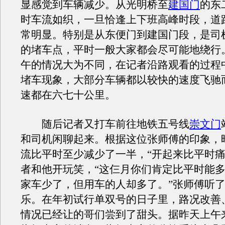
显感觉到车辆减少。从光明桥至
建国门
的东
时车流如织，一旦恰逢上下班高峰时段，道
常明显。特别是从东便门到建国门段，是司
的堵车点，平时一般大家都会尽可能地绕行
午的情况大为不同，在记者沿路观看的过程
堵车现象，大部分车辆都以较快的速度飞驰
速都在六七十公里。
随后记者又打车前往地铁五号线
崇文门
和司机闲聊起来。根据这位张师傅的印象，
流比平时至少减少了一半，“开起来比平时痛
者和他开玩笑，“这仨月你们肯定比平时能
家车少了，但用车的人却多了。”张师傅听
乐。在年初试行单双号的日子里，路况改善
情况已经让的哥们尝到了甜头。据昨天上午