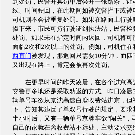
到处罚，民警开具罚单后会开一张路条，让
线、时间驶回，在此期间如被交警拦下或被
司机则不会被重复处罚。如果在路面上行驶
摄下来，市民可持行驶证到执法站，民警检
处罚。如果未在指定时间内返回，司机将可
面临2次和2次以上的处罚。例如，司机住在
西直门
被发现，那返回只需要10分钟，而四
又出现在路上，肯定会被再次处罚。
在更早时间的昨天凌晨，在各个进京高
交警更多地还是采取劝返的方式。昨日凌晨
辆单号车欲从京沈高速白鹿收费站进京，但
下，告知其违反了单双号行驶的规定，要求
半小时后，又有一辆单号京牌车欲“闯关”，
自己的家就在离收费站不远处，主动要求交