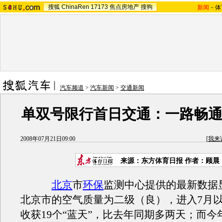
搜狐
ChinaRen
17173
焦点房地产
搜狗
新闻
-
体
汽车频道
>
汽车新闻
>
交通新闻
单双号限行首日交通：一路畅通
2008年07月21日09:00
[
我来
来源：东方体育日报 作者：顾晨
北京
市
环保
监测中心提供的最新数据显
北京市的空气质量为二级（良），进入7月
收获19个“蓝天”，比去年同期多两天；而今