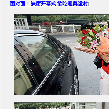
面对面：缺席开幕式 欲吃遍奥运村
]