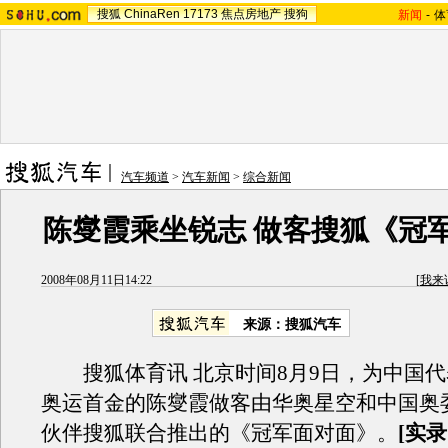
搜狐
ChinaRen
17173
焦点房地产
搜狗
新闻
-
体
汽车频道
>
汽车新闻
>
综合新闻
陈燮霞乘坐锐志 做客搜狐《冠
2008年08月11日14:22
[
我来
来源：搜狐汽车
搜狐体育讯 北京时间8月9日，为中国代
奥运首金的陈燮霞做客由华奥星空和中国奥
伙伴搜狐联合推出的《冠军面对面》。
[实