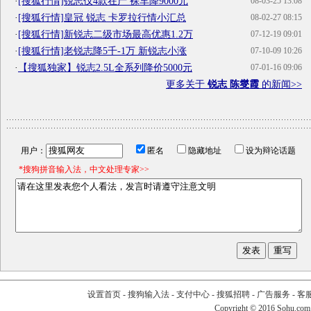
·
[搜狐行情]锐志仅4款在产 裸车降9000元
08-03-25 13:08
·
[搜狐行情]皇冠 锐志 卡罗拉行情小汇总
08-02-27 08:15
·
[搜狐行情]新锐志二级市场最高优惠1.2万
07-12-19 09:01
·
[搜狐行情]老锐志降5千-1万 新锐志小涨
07-10-09 10:26
·
【搜狐独家】锐志2.5L全系列降价5000元
07-01-16 09:06
更多关于
锐志 陈燮霞
的新闻>>
用户：
匿名
隐藏地址
设为辩论话题
*搜狗拼音输入法，中文处理专家>>
设置首页
-
搜狗输入法
-
支付中心
-
搜狐招聘
-
广告服务
-
客
Copyright
©
2016 Sohu.com