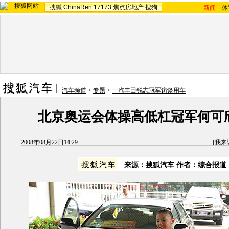
搜狐
ChinaRen
17173
焦点房地产
搜狗
新闻
-
体
汽车频道
>
专题
>
一汽丰田锐志冠军访谈用车
北京奥运会体操高低杠冠军何可
2008年08月22日14:29
[
我来
来源：搜狐汽车 作者：综合报道