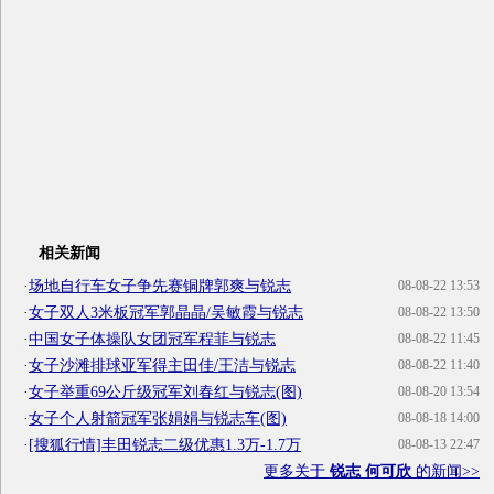
相关新闻
·
场地自行车女子争先赛铜牌郭爽与锐志
08-08-22 13:53
·
女子双人3米板冠军郭晶晶/吴敏霞与锐志
08-08-22 13:50
·
中国女子体操队女团冠军程菲与锐志
08-08-22 11:45
·
女子沙滩排球亚军得主田佳/王洁与锐志
08-08-22 11:40
·
女子举重69公斤级冠军刘春红与锐志(图)
08-08-20 13:54
·
女子个人射箭冠军张娟娟与锐志车(图)
08-08-18 14:00
·
[搜狐行情]丰田锐志二级优惠1.3万-1.7万
08-08-13 22:47
更多关于
锐志 何可欣
的新闻>>