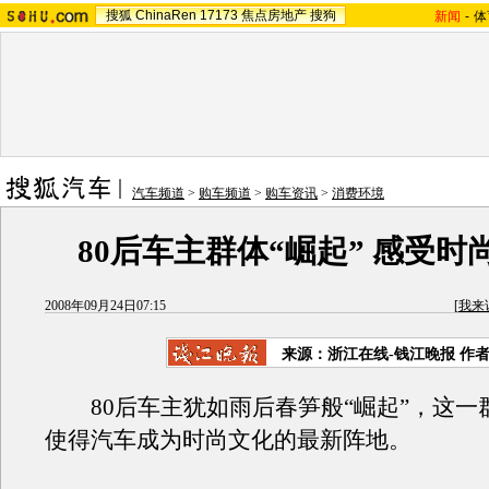
搜狐
ChinaRen
17173
焦点房地产
搜狗
新闻
-
体
汽车频道
>
购车频道
>
购车资讯
>
消费环境
80后车主群体“崛起” 感受时
2008年09月24日07:15
[
我来
来源：浙江在线-钱江晚报 作
80后车主犹如雨后春笋般“崛起”，这一
使得汽车成为时尚文化的最新阵地。