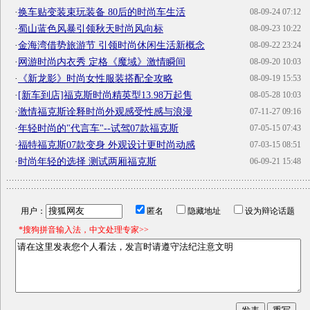
·
换车贴变装束玩装备 80后的时尚车生活
08-09-24 07:12
·
蜀山蓝色风暴引领秋天时尚风向标
08-09-23 10:22
·
金海湾借势旅游节 引领时尚休闲生活新概念
08-09-22 23:24
·
网游时尚内衣秀 定格《魔域》激情瞬间
08-09-20 10:03
·
《新龙影》时尚女性服装搭配全攻略
08-09-19 15:53
·
[新车到店]福克斯时尚精英型13.98万起售
08-05-28 10:03
·
激情福克斯诠释时尚外观感受性感与浪漫
07-11-27 09:16
·
年轻时尚的"代言车"--试驾07款福克斯
07-05-15 07:43
·
福特福克斯07款变身 外观设计更时尚动感
07-03-15 08:51
·
时尚年轻的选择 测试两厢福克斯
06-09-21 15:48
用户：
匿名
隐藏地址
设为辩论话题
*搜狗拼音输入法，中文处理专家>>