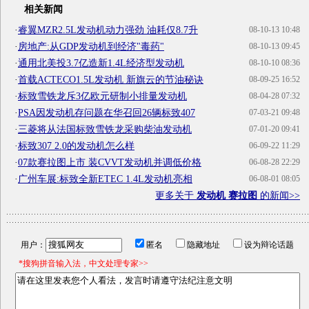
相关新闻
·
睿翼MZR2.5L发动机动力强劲 油耗仅8.7升
08-10-13 10:48
·
房地产:从GDP发动机到经济"毒药"
08-10-13 09:45
·
通用北美投3.7亿造新1.4L经济型发动机
08-10-10 08:36
·
首载ACTECO1.5L发动机 新旗云的节油秘诀
08-09-25 16:52
·
标致雪铁龙斥3亿欧元研制小排量发动机
08-04-28 07:32
·
PSA因发动机存问题在华召回26辆标致407
07-03-21 09:48
·
三菱将从法国标致雪铁龙采购柴油发动机
07-01-20 09:41
·
标致307 2.0的发动机怎么样
06-09-22 11:29
·
07款赛拉图上市 装CVVT发动机并调低价格
06-08-28 22:29
·
广州车展:标致全新ETEC 1.4L发动机亮相
06-08-01 08:05
更多关于
发动机 赛拉图
的新闻>>
用户：
匿名
隐藏地址
设为辩论话题
*搜狗拼音输入法，中文处理专家>>