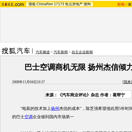
搜狐
ChinaRen
17173
焦点房地产
搜狗
新闻
-
体
汽车频道
>
汽车新闻
>
自主企业新闻
巴士空调商机无限 扬州杰信倾
2008年11月04日10:37
[
我来
来源：《汽车商业评论》杂志 作者：葛帮宁
“电装的技术加上
扬州
杰信的成本”，陈芝强希望借此用5年时
的巴士
空调
企业做到国内市场第一