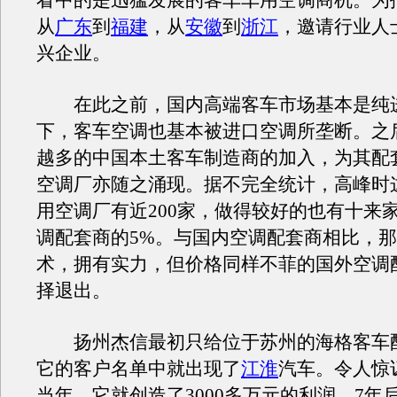
看中的是迅猛发展的客车车用空调商机。为
从
广东
到
福建
，从
安徽
到
浙江
，邀请行业人
兴企业。
在此之前，国内高端客车市场基本是纯
下，客车空调也基本被进口空调所垄断。之
越多的中国本土客车制造商的加入，为其配
空调厂亦随之涌现。据不完全统计，高峰时
用空调厂有近200家，做得较好的也有十来
调配套商的5%。与国内空调配套商相比，
术，拥有实力，但价格同样不菲的国外空调
择退出。
扬州杰信最初只给位于苏州的海格客车
它的客户名单中就出现了
江淮
汽车。令人惊
当年，它就创造了3000多万元的利润。7年