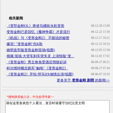
相关新闻
·
《变型金刚OL》将使马桶饮水机变形
08-12-30 15:09
·
变形金刚已是回忆《魔神争霸》才是流行
08-12-22 11:30
·
《机战》与《变形金刚2》 不能说的秘密
08-12-17 10:21
·
爆笑! "变形金刚"也K歌
08-12-15 10:33
·
姚明造型版变形金刚登场(组图)
08-12-05 15:58
·
视频:现场:大货车刹车突失灵 上演惊险"变...
08-12-02 17:01
·
《变形金刚》男主角免受酒后驾驶起诉
08-09-27 09:21
·
科尔维特概念跑车"触电"《变形金刚2》
08-08-27 07:44
·
《变形金刚2》开拍 悍马HX倾情出演[组图]
08-06-07 10:10
更多关于
变形金刚 剧照
的新闻>>
*搜狗拼音输入法，中文处理专家>>