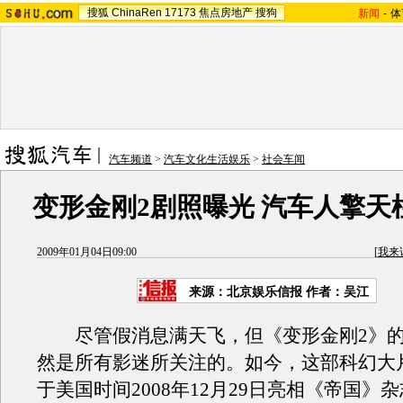
搜狐
ChinaRen
17173
焦点房地产
搜狗
新闻
-
体
汽车频道
>
汽车文化生活娱乐
>
社会车闻
变形金刚2剧照曝光 汽车人擎天
2009年01月04日09:00
[
我来
来源：
北京娱乐信报
作者：吴江
尽管假消息满天飞，但《变形金刚2》的
然是所有影迷所关注的。如今，这部科幻大
于美国时间2008年12月29日亮相《帝国》