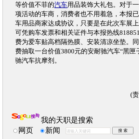
等价值不菲的
汽车
用品装饰大礼包。对于
项活动的车商，消费者也不用着急，本报
车
用品商家达成协议，只要是在此次车展
可凭
购车
发票和相关证件与本报热线81885
费为爱车贴高档隔热膜、安装清凉坐垫。
费抽取一台价值3800元的安耐驰
汽车
“黑匣
驰
汽车
抗摩剂。
(
我的天职是搜索
网页
新闻