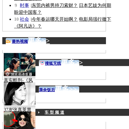
9
时事
|
东莞内裤男持刀索财？
日本艺妓为何期
盼迎中国客？
10
社会
|
今年春运哪天开始啊？
电影局强行撤下
《阿凡达》？
更多>>
最热视频
更多>>
搜狐无线
真实酷刑-《风
声》
更多>>
茶余饭后
37岁张真英胃
车 型 频 道
癌病逝