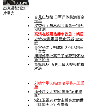
杰克逊复活短
片曝光
台儿庄战役 日军尸体装满百余
卡车
罗荣桓：与林彪共事等于判无
期徒刑
高清在线看热播争议剧：
蜗居
史诗-大秦帝国
致命武器
金大
班
皇宫秘闻：明成祖为何活剐三
千宫女
胡耀邦亲批高干子弟死刑:不杀
难平民愤
震撼现场:历史上最大规模航母
对决
刘德华承认结婚 暗示将人工受
孕
潘长江女儿整容 潘阳"原形毕
露"
浙江卫视28岁女主播突发病世
《建国大业》免费看