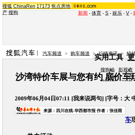
搜狐
ChinaRen
17173
焦点房地
产
搜狗
新闻
-
体育
-
S
-
娱乐
-
V
-
汽车频道
>
购车频道
>
行情资讯
>
经
实用工具
更
搜狗输
影视查
沙湾特价车展与您有约 底价车
入法
询
搜狗浏
TV节
览器
目单
在线音
图片欣
乐盒
赏
2009年06月04日07:11
[
我来说两句
] [字号：
大
来源：
四川在线-华西都市报
作者：张佳雨
车