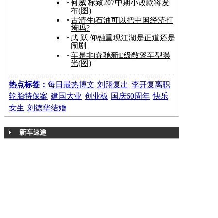
何威
|
标致207中期小改款将发
布(图)
古清生
|
石油可以把中国经济打
垮吗?
武 跃
|
仰融重现江湖是正道还是
闹剧
车是非
|
奔驰新E级敞篷车型曝
光(图)
热点标签：
每日最热博文
刘翔复出
李开复离职
轮胎特保案
建国大业
创业板
国庆60周年
快乐
女生
刘德华结婚
新车速递