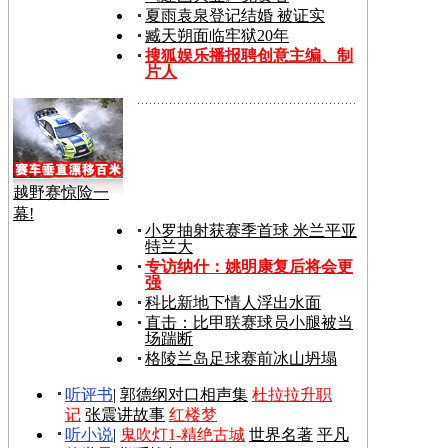
夏雨袁泉登记结婚 被证实
臧天朔面临牢狱20年
搜狐娱乐播报聘创意主编、制
片人
越野赛惊险一
幕!
小罗抽射获赛季首球 米兰平亚
特兰大
专访纳什：姚明康复后将会更
强
科比新地下情人浮出水面
直击：比甲联赛球员小腿被当
场踹断
格陵兰岛足球赛前冰山坍塌
听评书
|
郭德纲对口相声集
杜拉拉升职
记
张震讲故事
红楼梦
听小说
|
鬼吹灯1-精绝古城
世界名著
平凡