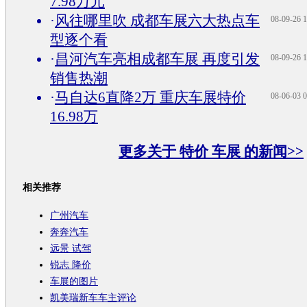
7.98万元
·
风往哪里吹 成都车展六大热点车
08-09-26 1
型逐个看
·
昌河汽车亮相成都车展 再度引发
08-09-26 1
销售热潮
·
马自达6直降2万 重庆车展特价
08-06-03 0
16.98万
更多关于
特价 车展
的新闻>>
相关推荐
广州汽车
奔奔汽车
远景 试驾
锐志 降价
车展的图片
凯美瑞新车车主评论