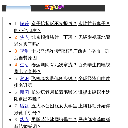
更多>>
1
娱乐
|
章子怡起诉不实报道？
水均益新妻子真
的小他13岁？
2
焦点
|
北京拟推错时上下班？
无锡影视基地遭
遇火灾了吗?
3
视角
|
千只乌鸦咋读“夜校”
广西男子举报干部
后自焚原因
4
生活
|
春运期间有几次寒流？
百余学生拍电视
剧出了意外？
5
常识
|
飞机临客最低多少钱？
全球经济自由度
排名谁第一
6
新闻
|
长沙房管局长豪宅曝光
谁提出建议小沈
阳退出春晚？
7
话题
|
五大不公困扰女大学生
上海移动开始停
涉黄手机号？
8
热点
|
男版范冰冰网络爆红？
民政部推荐啥样
新结婚誓词？