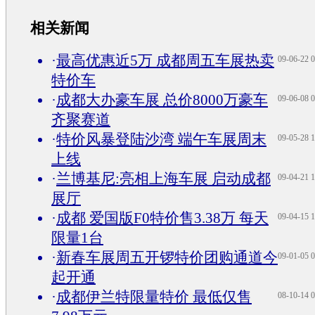
相关新闻
·
最高优惠近5万 成都周五车展热卖
09-06-22 0
特价车
·
成都大办豪车展 总价8000万豪车
09-06-08 0
齐聚赛道
·
特价风暴登陆沙湾 端午车展周末
09-05-28 1
上线
·
兰博基尼:亮相上海车展 启动成都
09-04-21 1
展厅
·
成都 爱国版F0特价售3.38万 每天
09-04-15 1
限量1台
·
新春车展周五开锣特价团购通道今
09-01-05 0
起开通
·
成都伊兰特限量特价 最低仅售
08-10-14 0