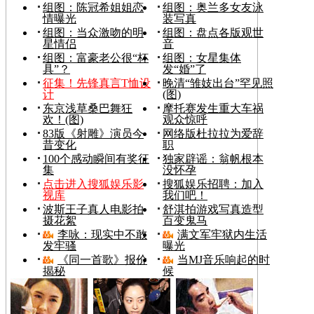
组图：陈冠希姐姐恋
组图：奥兰多女友泳
情曝光
装写真
组图：当众激吻的明
组图：盘点各版观世
星情侣
音
组图：富豪老公很“杯
组图：女星集体
具”？
发“婚”了
征集！先锋真言T恤设
晚清“雏妓出台”罕见照
计
(图)
东京浅草桑巴舞狂
摩托赛发生重大车祸
欢！(图)
观众惊呼
83版《射雕》演员今
网络版杜拉拉为爱辞
昔变化
职
100个感动瞬间有奖征
独家辟谣：翁帆根本
集
没怀孕
点击进入搜狐娱乐影
搜狐娱乐招聘：加入
视库
我们吧！
波斯王子真人电影拍
舒淇拍游戏写真造型
摄花絮
百变鬼马
李咏：现实中不敢
满文军牢狱内生活
发牢骚
曝光
《同一首歌》报价
当MJ音乐响起的时
揭秘
候