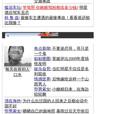
交通事故
狐说车坛
|
学驾照 你贿赂驾校教练多少钱?
明星
酒后驾车丑态
科 鲁 兹
|
最惨车主遭遇的最惨事故！看看谁还能
比我惨？
更多>>
焦点新闻
|
不要迷恋哥，哥只是
一个鬼
贴贴图图
|
英媒评出2009年度搞
怪发明
娱乐旮旯
|
当红明星不仅仅是名
每天在吞别人
利双收
口水
情感世界
|
后悔嫁给这样一个山
西男人
型男索女
|
小糖精归来，在海边
轻轻舞
漂在海外
|
为什么出过国的人回来之后都会说中
国不好
型男索女
|
晒晒自己的旗袍照
暴雨过后天空依旧