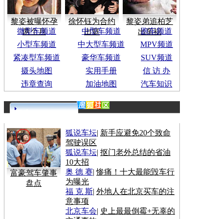
黎姿被曝怀孕
徐怀钰为合约
黎姿弟追柏芝
微型车频道
中型车频道
跑车频道
两个月
出庭
出车祸
小型车频道
中大型车频道
MPV频道
紧凑型车频道
豪华车频道
SUV频道
摄头地图
实用手册
信 访 办
违章查询
加油地图
汽车知识
更多>>
狐说车坛
|
新手应避免20个致命
驾驶误区
狐说车坛
|
抠门老外总结的省油
10大招
奥 德 赛
|
惨痛！十大最能毁车行
富豪驾车肇事
为曝光
盘点
福 克 斯
|
外地人在北京买车的注
意事项
北京车会
|
史上最最倒霉+无辜的