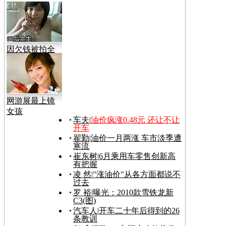
因欠钱被拍全
裸视频
网游展最上镜
女孩
车夫
|
油价疯涨0.48元 还让不让
开车
翟勤
|
油价一月两涨 车市淡季遭
寒流
崔东树
|
6月乘用车零售创新高
有把握
凌 然
|
"涨油价"从各方面都说不
过去
罗 裕
|
曝光：2010款雪铁龙新
C3(图)
汽车人
|
开车二十年后得到的26
条教训