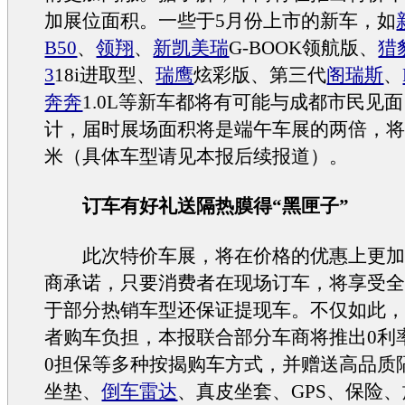
加展位面积。一些于5月份上市的
新车
，如
B50
、
领翔
、
新凯美瑞
G-BOOK领航版、
猎
3
18i进取型、
瑞鹰
炫彩版、第三代
阁瑞斯
、
奔奔
1.0L等
新车
都将有可能与成都市民见面
计，届时展场面积将是端午车展的两倍，将达
米（具体
车型
请见本报后续报道）。
订车有好礼送隔热膜得“黑匣子”
此次特价车展，将在价格的优惠上更加
商承诺，只要消费者在现场订车，将享受
于部分热销
车型
还保证提现车。不仅如此
者
购车
负担，本报联合部分车商将推出0利
0担保等多种按揭
购车
方式，并赠送高品质
坐垫、
倒车雷达
、真皮坐套、GPS、保险