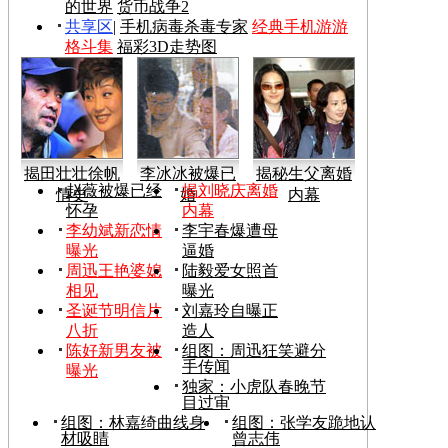
的世界
货币战争2
共享区
|
手机病毒杀毒专家
经典手机游游
格斗集
福彩3D走势图
揭田壮壮徐帆
李冰冰被爆已
揭秘生父离婚
赵薇被爆已经
揭刘晓庆离婚
情史
婚
内幕
怀孕
内幕
李幼斌新恋情
李宇春爆遭母
曝光
逼婚
周迅王艳婆媳
陆毅爱女照首
相见
曝光
圣诞节明信片
刘嘉玲自曝正
八折
造人
陈好新男友被
组图：周迅狂笑避分
手传闻
曝光
独家：小虎队春晚节
目过审
组图：林嘉绮曲线身
组图：张学友跪地认
材吸睛
曾志伟