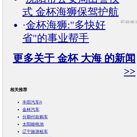
式 金杯海狮保驾护航
·
金杯海狮:"多快好
07-03-06 1
省"的事业帮手
更多关于
金杯 大海
的新闻
>>
相关推荐
丰田汽车fj
金杯汽车
分期付款购车
太阳能电池
辽宁旅游租车