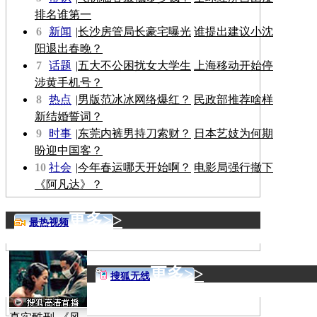
排名谁第一
6
新闻
|
长沙房管局长豪宅曝光
谁提出建议小沈
阳退出春晚？
7
话题
|
五大不公困扰女大学生
上海移动开始停
涉黄手机号？
8
热点
|
男版范冰冰网络爆红？
民政部推荐啥样
新结婚誓词？
9
时事
|
东莞内裤男持刀索财？
日本艺妓为何期
盼迎中国客？
10
社会
|
今年春运哪天开始啊？
电影局强行撤下
《阿凡达》？
更多>>
最热视频
更多>>
搜狐无线