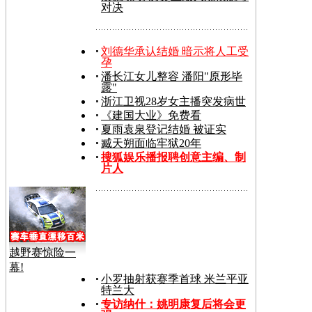
对决
刘德华承认结婚 暗示将人工受
孕
潘长江女儿整容 潘阳"原形毕
露"
浙江卫视28岁女主播突发病世
《建国大业》免费看
夏雨袁泉登记结婚 被证实
臧天朔面临牢狱20年
搜狐娱乐播报聘创意主编、制
片人
越野赛惊险一
幕!
小罗抽射获赛季首球 米兰平亚
特兰大
专访纳什：姚明康复后将会更