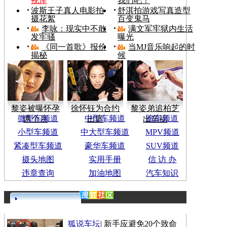
视库
我们吧！
波斯王子真人电影拍
舒淇拍游戏写真造型
摄花絮
百变鬼马
李咏：现实中不敢
满文军牢狱内生活
发牢骚
曝光
《同一首歌》报价
当MJ音乐响起的时
揭秘
候
黎姿被曝怀孕
徐怀钰为合约
黎姿弟追柏芝
微型车频道
中型车频道
跑车频道
两个月
出庭
出车祸
小型车频道
中大型车频道
MPV频道
紧凑型车频道
豪华车频道
SUV频道
摄头地图
实用手册
信 访 办
违章查询
加油地图
汽车知识
更多>>
狐说车坛
|
新手应避免20个致命