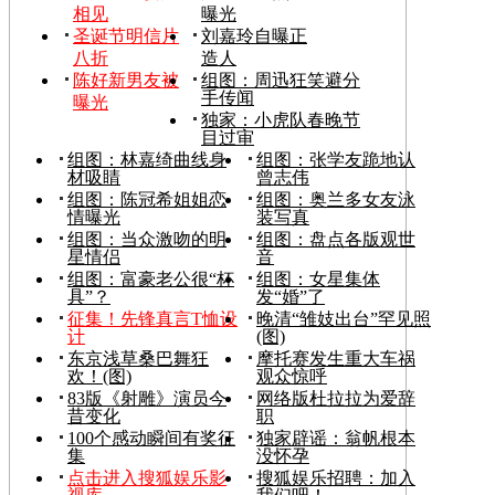
相见
曝光
圣诞节明信片
刘嘉玲自曝正
八折
造人
陈好新男友被
组图：周迅狂笑避分
手传闻
曝光
独家：小虎队春晚节
目过审
组图：林嘉绮曲线身
组图：张学友跪地认
材吸睛
曾志伟
组图：陈冠希姐姐恋
组图：奥兰多女友泳
情曝光
装写真
组图：当众激吻的明
组图：盘点各版观世
星情侣
音
组图：富豪老公很“杯
组图：女星集体
具”？
发“婚”了
征集！先锋真言T恤设
晚清“雏妓出台”罕见照
计
(图)
东京浅草桑巴舞狂
摩托赛发生重大车祸
欢！(图)
观众惊呼
83版《射雕》演员今
网络版杜拉拉为爱辞
昔变化
职
100个感动瞬间有奖征
独家辟谣：翁帆根本
集
没怀孕
点击进入搜狐娱乐影
搜狐娱乐招聘：加入