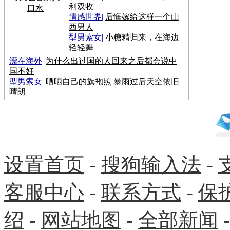
利双收
口水
情感世界
|
后悔嫁给这样一个山
西男人
型男索女
|
小糖精归来，在海边
轻轻舞
漂在海外
|
为什么出过国的人回来之后都会说中
国不好
型男索女
|
晒晒自己的旗袍照
暴雨过后天空依旧
晴朗
设置首页
-
搜狗输入法
-
客服中心
-
联系方式
-
保
绍
-
网站地图
-
全部新闻