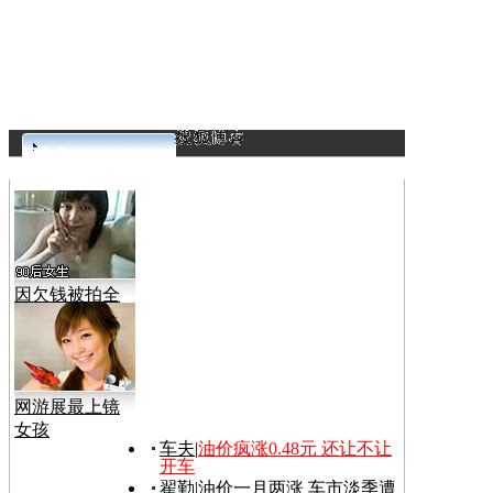
更多>>
因欠钱被拍全
裸视频
网游展最上镜
女孩
车夫
|
油价疯涨0.48元 还让不让
开车
翟勤
|
油价一月两涨 车市淡季遭