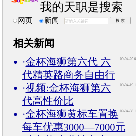
我的天职是搜索
网页
新闻
相关新闻
·
金杯海狮第六代 六
09-04-20 0
代精英路商务自由行
·
视频:金杯海狮第六
09-04-19 1
代高性价比
·
金杯海狮黄标车置换
09-04-08 1
每车优惠3000—7000元