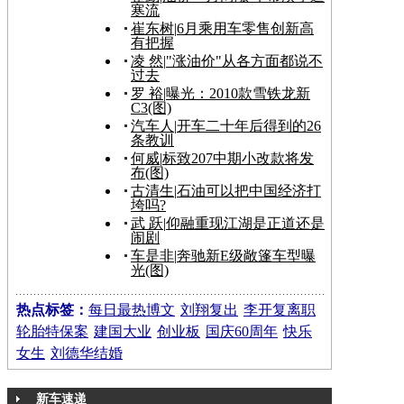
寒流
崔东树
|
6月乘用车零售创新高
有把握
凌 然
|
"涨油价"从各方面都说不
过去
罗 裕
|
曝光：2010款雪铁龙新
C3(图)
汽车人
|
开车二十年后得到的26
条教训
何威
|
标致207中期小改款将发
布(图)
古清生
|
石油可以把中国经济打
垮吗?
武 跃
|
仰融重现江湖是正道还是
闹剧
车是非
|
奔驰新E级敞篷车型曝
光(图)
热点标签：
每日最热博文
刘翔复出
李开复离职
轮胎特保案
建国大业
创业板
国庆60周年
快乐
女生
刘德华结婚
新车速递