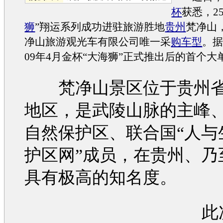
杯
获悉，2
狮
”翔运系列成功进驻旅游胜地
贵州
梵净山
净山旅游观光车有限公司唯一采
购车
型
。
09年4月
金杯
“大
海狮
”正式推出后的首个大
梵净山景区位于贵州省
地区，是武陵山脉的主峰
自然保护区、联合国“人与
护区网”成员，在贵州、乃
具有极高的知名度。
此