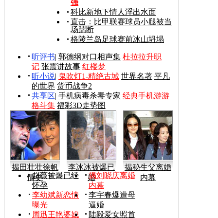
强
科比新地下情人浮出水面
直击：比甲联赛球员小腿被当
场踹断
格陵兰岛足球赛前冰山坍塌
听评书
|
郭德纲对口相声集
杜拉拉升职
记
张震讲故事
红楼梦
听小说
|
鬼吹灯1-精绝古城
世界名著
平凡
的世界
货币战争2
共享区
|
手机病毒杀毒专家
经典手机游游
格斗集
福彩3D走势图
揭田壮壮徐帆
李冰冰被爆已
揭秘生父离婚
赵薇被爆已经
揭刘晓庆离婚
情史
婚
内幕
怀孕
内幕
李幼斌新恋情
李宇春爆遭母
曝光
逼婚
周迅王艳婆媳
陆毅爱女照首