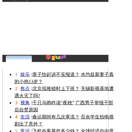
更多>>
1
娱乐
|
章子怡起诉不实报道？
水均益新妻子真
的小他13岁？
2
焦点
|
北京拟推错时上下班？
无锡影视基地遭
遇火灾了吗?
3
视角
|
千只乌鸦咋读“夜校”
广西男子举报干部
后自焚原因
4
生活
|
春运期间有几次寒流？
百余学生拍电视
剧出了意外？
5
常识
|
飞机临客最低多少钱？
全球经济自由度