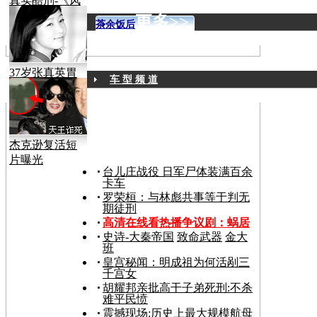
真实酷刑-《风
声》
更多>>
茶余饭后
37岁张真英胃
车 型 频 道
癌病逝
杰克逊复活短
片曝光
台儿庄战役 日军尸体装满百余
卡车
罗荣桓：与林彪共事等于判无
期徒刑
高清在线看热播争议剧：
蜗居
史诗-大秦帝国
致命武器
金大
班
皇宫秘闻：明成祖为何活剐三
千宫女
胡耀邦亲批高干子弟死刑:不杀
难平民愤
震撼现场:历史上最大规模航母