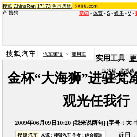
搜狐
ChinaRen
17173
焦点房地
产
搜狗
新闻
-
体育
-
S
-
娱乐
-
V
-
汽车频道
>
商用车
实用工具
更
搜狗输
影视查
金杯“大海狮”进驻梵
入法
询
搜狗浏
TV节
览器
目单
在线音
图片欣
观光任我行
乐盒
赏
2009年06月09日10:20
[
我来说两句
] [字号：
大
近日，
来源：
搜狐汽车
作者：综合报道