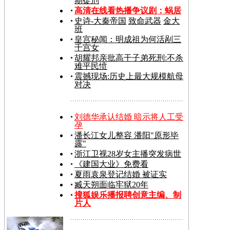
期徒刑
高清在线看热播争议剧：
蜗居
史诗-大秦帝国
致命武器
金大
班
皇宫秘闻：明成祖为何活剐三
千宫女
胡耀邦亲批高干子弟死刑:不杀
难平民愤
震撼现场:历史上最大规模航母
对决
刘德华承认结婚 暗示将人工受
孕
潘长江女儿整容 潘阳"原形毕
露"
浙江卫视28岁女主播突发病世
《建国大业》免费看
夏雨袁泉登记结婚 被证实
臧天朔面临牢狱20年
搜狐娱乐播报聘创意主编、制
片人