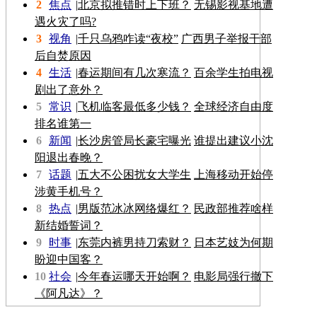
2
焦点
|
北京拟推错时上下班？
无锡影视基地遭
遇火灾了吗?
3
视角
|
千只乌鸦咋读“夜校”
广西男子举报干部
后自焚原因
4
生活
|
春运期间有几次寒流？
百余学生拍电视
剧出了意外？
5
常识
|
飞机临客最低多少钱？
全球经济自由度
排名谁第一
6
新闻
|
长沙房管局长豪宅曝光
谁提出建议小沈
阳退出春晚？
7
话题
|
五大不公困扰女大学生
上海移动开始停
涉黄手机号？
8
热点
|
男版范冰冰网络爆红？
民政部推荐啥样
新结婚誓词？
9
时事
|
东莞内裤男持刀索财？
日本艺妓为何期
盼迎中国客？
10
社会
|
今年春运哪天开始啊？
电影局强行撤下
《阿凡达》？