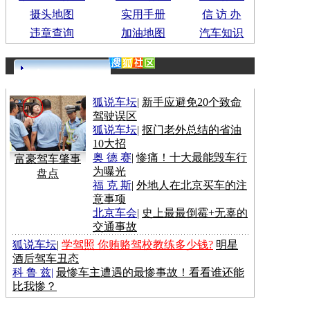
摄头地图
实用手册
信 访 办
违章查询
加油地图
汽车知识
更多>>
狐说车坛
|
新手应避免20个致命
驾驶误区
狐说车坛
|
抠门老外总结的省油
10大招
奥 德 赛
|
惨痛！十大最能毁车行
富豪驾车肇事
为曝光
盘点
福 克 斯
|
外地人在北京买车的注
意事项
北京车会
|
史上最最倒霉+无辜的
交通事故
狐说车坛
|
学驾照 你贿赂驾校教练多少钱?
明星
酒后驾车丑态
科 鲁 兹
|
最惨车主遭遇的最惨事故！看看谁还能
比我惨？