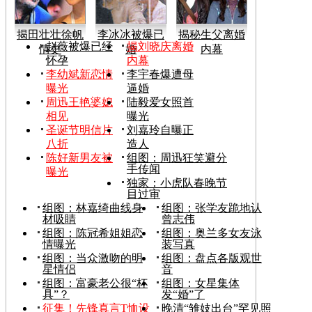
揭田壮壮徐帆
李冰冰被爆已
揭秘生父离婚
赵薇被爆已经
揭刘晓庆离婚
情史
婚
内幕
怀孕
内幕
李幼斌新恋情
李宇春爆遭母
曝光
逼婚
周迅王艳婆媳
陆毅爱女照首
相见
曝光
圣诞节明信片
刘嘉玲自曝正
八折
造人
陈好新男友被
组图：周迅狂笑避分
手传闻
曝光
独家：小虎队春晚节
目过审
组图：林嘉绮曲线身
组图：张学友跪地认
材吸睛
曾志伟
组图：陈冠希姐姐恋
组图：奥兰多女友泳
情曝光
装写真
组图：当众激吻的明
组图：盘点各版观世
星情侣
音
组图：富豪老公很“杯
组图：女星集体
具”？
发“婚”了
征集！先锋真言T恤设
晚清“雏妓出台”罕见照