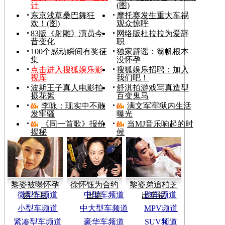
计
(图)
东京浅草桑巴舞狂
摩托赛发生重大车祸
欢！(图)
观众惊呼
83版《射雕》演员今
网络版杜拉拉为爱辞
昔变化
职
100个感动瞬间有奖征
独家辟谣：翁帆根本
集
没怀孕
点击进入搜狐娱乐影
搜狐娱乐招聘：加入
视库
我们吧！
波斯王子真人电影拍
舒淇拍游戏写真造型
摄花絮
百变鬼马
李咏：现实中不敢
满文军牢狱内生活
发牢骚
曝光
《同一首歌》报价
当MJ音乐响起的时
揭秘
候
黎姿被曝怀孕
徐怀钰为合约
黎姿弟追柏芝
微型车频道
中型车频道
跑车频道
两个月
出庭
出车祸
小型车频道
中大型车频道
MPV频道
紧凑型车频道
豪华车频道
SUV频道