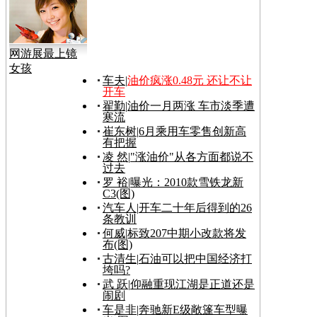
网游展最上镜
女孩
车夫
|
油价疯涨0.48元 还让不让
开车
翟勤
|
油价一月两涨 车市淡季遭
寒流
崔东树
|
6月乘用车零售创新高
有把握
凌 然
|
"涨油价"从各方面都说不
过去
罗 裕
|
曝光：2010款雪铁龙新
C3(图)
汽车人
|
开车二十年后得到的26
条教训
何威
|
标致207中期小改款将发
布(图)
古清生
|
石油可以把中国经济打
垮吗?
武 跃
|
仰融重现江湖是正道还是
闹剧
车是非
|
奔驰新E级敞篷车型曝