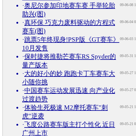
·
奥尼尔参加印地赛车赛 手举轮胎
09-06-08 1
助兴(图)
·
真环保 巧克力废料驱动的方程式
09-06-04 0
赛车(图)
·
跳票5年终现身!PSP版《GT赛车》
09-06-03 1
10月发售
·
保时捷将推勒芒赛车RS Spyder的
09-05-31 1
量产版本
·
大的好小的妙 跑跑卡丁车赛车大
09-05-27 1
小随你挑
·
中国赛车运动发展迅速 向产业化
09-05-27 0
过渡趋势
·
体验生死极速 M2摩托赛车"刺
09-05-21 1
虎"逆袭
·
飞度公路赛车版主打个性化 近日
09-05-21 0
广州上市