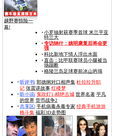
越野赛惊险一
幕!
小罗抽射获赛季首球 米兰平亚
特兰大
专访纳什：姚明康复后将会更
强
科比新地下情人浮出水面
直击：比甲联赛球员小腿被当
场踹断
格陵兰岛足球赛前冰山坍塌
听评书
|
郭德纲对口相声集
杜拉拉升职
记
张震讲故事
红楼梦
听小说
|
鬼吹灯1-精绝古城
世界名著
平凡
的世界
货币战争2
共享区
|
手机病毒杀毒专家
经典手机游游
格斗集
福彩3D走势图