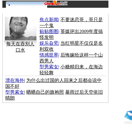
更多>>
焦点新闻
|
不要迷恋哥，哥只是
一个鬼
贴贴图图
|
英媒评出2009年度搞
怪发明
娱乐旮旯
|
当红明星不仅仅是名
每天在吞别人
利双收
口水
情感世界
|
后悔嫁给这样一个山
西男人
型男索女
|
小糖精归来，在海边
轻轻舞
漂在海外
|
为什么出过国的人回来之后都会说中
国不好
型男索女
|
晒晒自己的旗袍照
暴雨过后天空依旧
晴朗