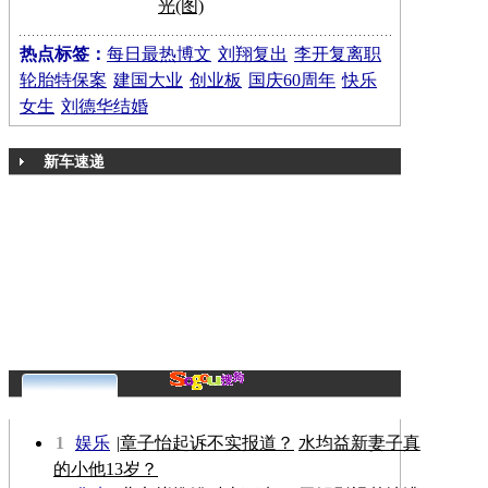
光(图)
热点标签：
每日最热博文
刘翔复出
李开复离职
轮胎特保案
建国大业
创业板
国庆60周年
快乐
女生
刘德华结婚
新车速递
更多>>
1
娱乐
|
章子怡起诉不实报道？
水均益新妻子真
的小他13岁？