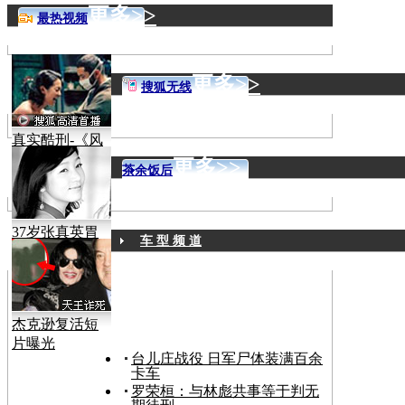
更多>>
最热视频
更多>>
搜狐无线
真实酷刑-《风
声》
更多>>
茶余饭后
37岁张真英胃
车 型 频 道
癌病逝
杰克逊复活短
片曝光
台儿庄战役 日军尸体装满百余
卡车
罗荣桓：与林彪共事等于判无