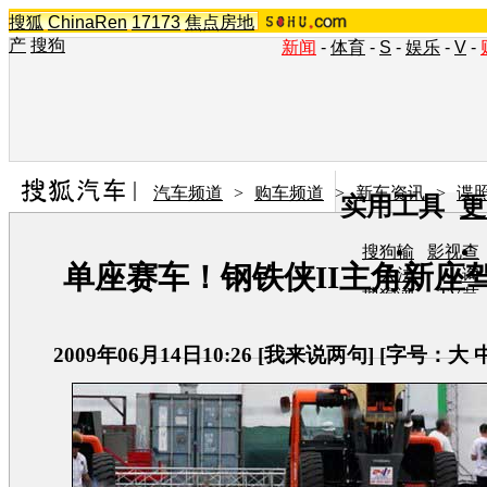
搜狐
ChinaRen
17173
焦点房地
产
搜狗
新闻
-
体育
-
S
-
娱乐
-
V
-
汽车频道
>
购车频道
>
新车资讯
>
谍
实用工具
更
搜狗输
影视查
单座赛车！钢铁侠II主角新座
入法
询
搜狗浏
TV节
览器
目单
在线音
图片欣
乐盒
赏
2009年06月14日10:26
[
我来说两句
] [字号：
大