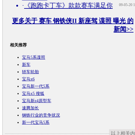
·
《跑跑卡丁车》款款赛车满足你
09-05-20 1
更多关于
赛车 钢铁侠II 新座驾 谍照 曝光
的
新闻>>
相关推荐
宝马5系谍照
新车
轿车轮胎
宝马x6
宝马新一代5系
宝马x5 搜狐
宝马新z4原型车
速腾加长
钢铁行业的竞争状况
新一代宝马5系
以上相关内