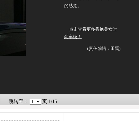
的感觉。
点击查看更多香艳美女时
尚车模！
(责任编辑：田禹)
跳转至：
页
1/15