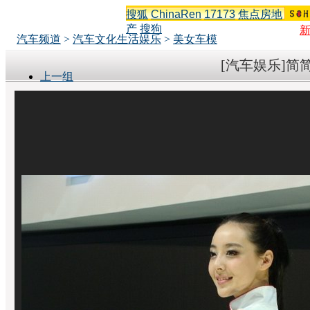
搜狐
ChinaRen
17173
焦点房地
产
搜狗
汽车频道
>
汽车文化生活娱乐
>
美女车模
[汽车娱乐]简
上一组