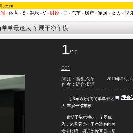
新闻
-
体育
-
S
-
娱乐
-
V
-
财经
-
IT
-
汽车
-
房产
-
家居
-
女人
-
视
简单单最迷人 车展干净车模
1
/15
001
来源：搜狐汽车
2010年05月0
作者：综合报道
我来
[汽车娱乐]简简单单最迷
人 车展干净车模
看够了浓妆艳抹、浓墨重
彩，来看看这些干净清爽的美
女车模吧，保证给你耳目一新