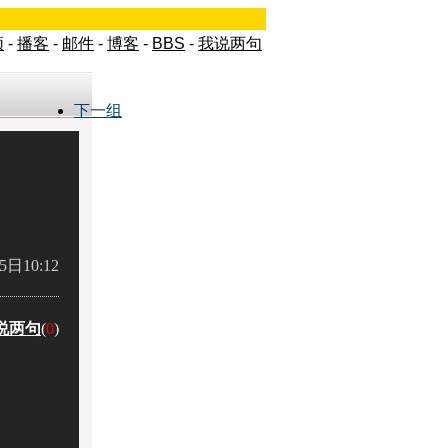
频
-
播客
-
邮件
-
博客
-
BBS
-
我说两句
下一组
5日10:12
说两句
(
0
)