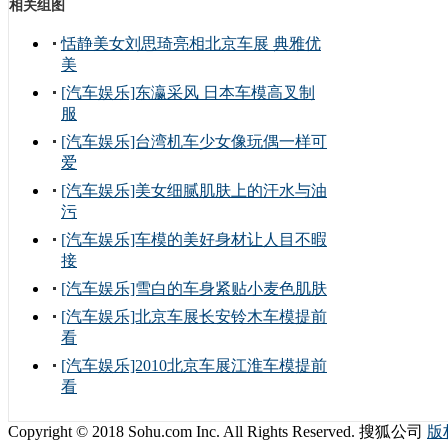
相关组图
恬静美女刘思琦亮相北京车展 典雅优
美
[汽车娱乐]东瀛采风 日本车模高叉制
服
[汽车娱乐]台湾机车少女像玩偶一样可
爱
[汽车娱乐]美女细腻肌肤上的汗水与油
污
[汽车娱乐]车模的美好身材让人目不暇
接
[汽车娱乐]雪白的车身紧贴小麦色肌肤
[汽车娱乐]北京车展长安铃木车模提前
看
[汽车娱乐]2010北京车展江淮车模提前
看
Copyright © 2018 Sohu.com Inc. All Rights Reserved. 搜狐公司
版