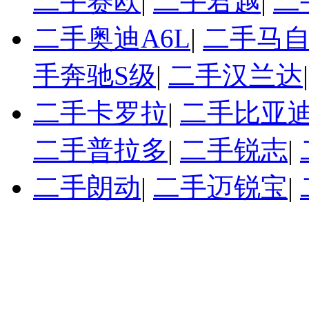
二手赛欧
|
二手君越
|
二
二手奥迪A6L
|
二手马自
手奔驰S级
|
二手汉兰达
二手卡罗拉
|
二手比亚迪
二手普拉多
|
二手锐志
|
二手朗动
|
二手迈锐宝
|