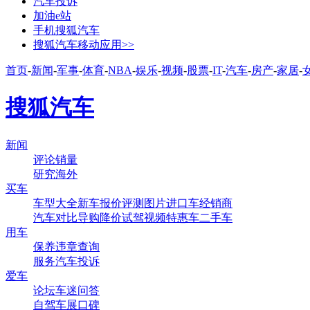
汽车投诉
加油e站
手机搜狐汽车
搜狐汽车移动应用>>
首页
-
新闻
-
军事
-
体育
-
NBA
-
娱乐
-
视频
-
股票
-
IT
-
汽车
-
房产
-
家居
-
搜狐汽车
新闻
评论
销量
研究
海外
买车
车型大全
新车
报价
评测
图片
进口车
经销商
汽车对比
导购
降价
试驾
视频
特惠车
二手车
用车
保养
违章查询
服务
汽车投诉
爱车
论坛
车迷
问答
自驾
车展
口碑