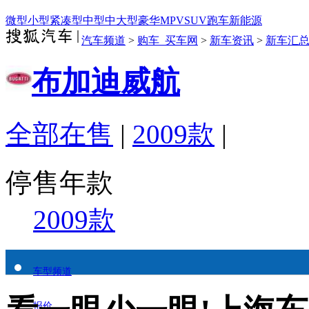
微型
小型
紧凑型
中型
中大型
豪华
MPV
SUV
跑车
新能源
汽车频道
>
购车_买车网
>
新车资讯
>
新车汇
布加迪威航
全部在售
|
2009款
|
停售年款
2009款
车型频道
报价