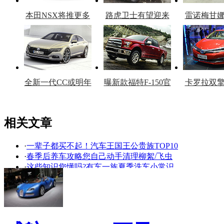
本田NSX将推更多
路虎卫士有望迎来
雷诺梅甘
车型
复产
官
全新一代CC或明年
曝新款福特F-150官
卡罗拉双
上市
图
上
相关文章
·
一辈子都买不起！汽车王国王公贵族TOP10
看赛车宝贝争奇斗
车模美腿爆乳无惧
·
春季后养车攻略您自己动手清理柳絮/飞虫
艳
走光
·
这些知识您懂吗?有车一族夏季洗车小常识
·
布加迪威航领衔 迈凯轮/赛哲等亮相车展!
·
太原车展 价值4000万豪车被神秘买家订购
·
解放路中段改造20日完工 路口通行有变化
·
2013重庆车展豪车云集 敞篷布加迪或现身
·
汽车暴晒后四招快速降温 停车前车窗留缝