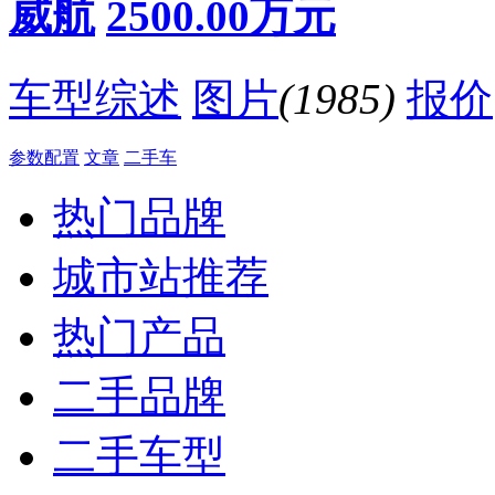
威航
2500.00万元
·
走近布加迪威龙 感受性能与奢华的结合体
·
中国有钱人真多 上海车展富豪疯抢超豪车
相关贴子
更多>>
车型综述
图片
(1985)
报价
·
无悔之选--提15款四门牧马人
参数配置
文章
二手车
·
探险，我们是认真的！牧马人上山+探险
·
百看不厌，终于迎娶比亚迪唐100！
热门品牌
·
秦100看车纪录，说说感受
·
车展游玩只为车模不看车
·
车展，有车也有模，车展游记
城市站推荐
·
终于等你到 还好没放弃 准车主试驾全新悦动
·
人生第一次自驾游！成都郫县一日游！求各位前辈关注
热门产品
·
说说我的福克斯的初到手体会
·
50+50的送分题，你惠了吗
二手品牌
二手车型