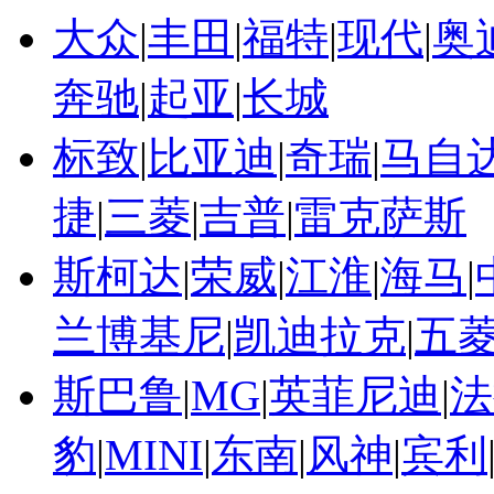
大众
|
丰田
|
福特
|
现代
|
奥
奔驰
|
起亚
|
长城
标致
|
比亚迪
|
奇瑞
|
马自
捷
|
三菱
|
吉普
|
雷克萨斯
斯柯达
|
荣威
|
江淮
|
海马
|
兰博基尼
|
凯迪拉克
|
五
斯巴鲁
|
MG
|
英菲尼迪
|
法
豹
|
MINI
|
东南
|
风神
|
宾利