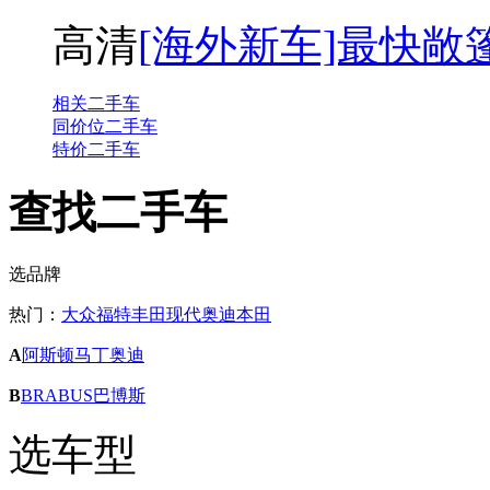
高清
[海外新车]最快敞篷 布
相关二手车
同价位二手车
特价二手车
查找二手车
选品牌
热门：
大众
福特
丰田
现代
奥迪
本田
A
阿斯顿马丁
奥迪
B
BRABUS巴博斯
选车型