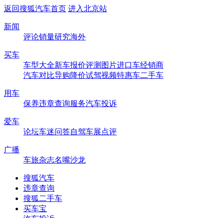
返回搜狐汽车首页
进入北京站
新闻
评论
销量
研究
海外
买车
车型大全
新车
报价
评测
图片
进口车
经销商
汽车对比
导购
降价
试驾
视频
特惠车
二手车
用车
保养
违章查询
服务
汽车投诉
爱车
论坛
车迷
问答
自驾
车展
点评
广播
车旅杂志
名嘴沙龙
搜狐汽车
违章查询
搜狐二手车
买车宝