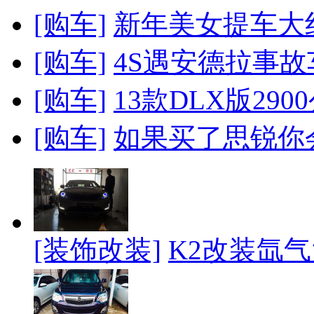
[购车]
新年美女提车大
[购车]
4S遇安德拉事
[购车]
13款DLX版290
[购车]
如果买了思锐你
[装饰改装]
K2改装氙