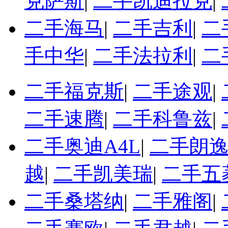
克萨斯
|
二手凯迪拉克
|
二手海马
|
二手吉利
|
二
手中华
|
二手法拉利
|
二
二手福克斯
|
二手途观
|
二手速腾
|
二手科鲁兹
|
二手奥迪A4L
|
二手朗
越
|
二手凯美瑞
|
二手五
二手桑塔纳
|
二手雅阁
|