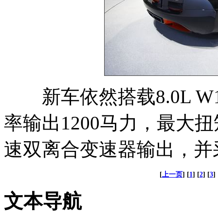
新车依然搭载8.0L W
率输出1200马力，最大扭
速双离合变速器输出，并
[
上一页
] [
1
] [
2
] [
3
] 
文本导航