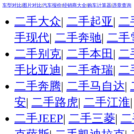
车型对比
|
图片对比
|
汽车报价
|
经销商大全
|
购车计算器
|
违章查询
二手大众
|
二手起亚
|
二
手现代
|
二手奔驰
|
二手
二手别克
|
二手本田
|
二
手比亚迪
|
二手奇瑞
|
二
二手奔腾
|
二手马自达
|
安
|
二手路虎
|
二手江淮
二手JEEP
|
二手三菱
|
二