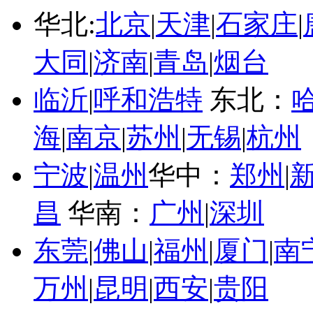
华北:
北京
|
天津
|
石家庄
|
大同
|
济南
|
青岛
|
烟台
临沂
|
呼和浩特
东北：
海
|
南京
|
苏州
|
无锡
|
杭州
宁波
|
温州
华中：
郑州
|
昌
华南：
广州
|
深圳
东莞
|
佛山
|
福州
|
厦门
|
南
万州
|
昆明
|
西安
|
贵阳