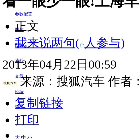
看一眼少一眼!上海
参数配置
正文
图片
我来说两句
(
人参与)
图解
2013年04月22日00:59
油耗
文章
来源：
搜狐汽车
作者
论坛
复制链接
更多
打印
大
中
小