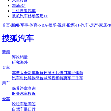
汽车投诉
加油e站
手机搜狐汽车
搜狐汽车移动应用>>
首页
-
新闻
-
军事
-
体育
-
NBA
-
娱乐
-
视频
-
股票
-
IT
-
汽车
-
房产
-
家居
-
搜狐汽车
新闻
评论
销量
研究
海外
买车
车型大全
新车
报价
评测
图片
进口车
经销商
汽车对比
导购
降价
试驾
视频
特惠车
二手车
用车
保养
违章查询
服务
汽车投诉
爱车
论坛
车迷
问答
自驾
车展
口碑