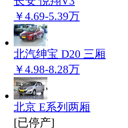
长安 悦翔V3
￥4.69-5.39万
北汽绅宝 D20 三厢
￥4.98-8.28万
北京 E系列两厢
[已停产]