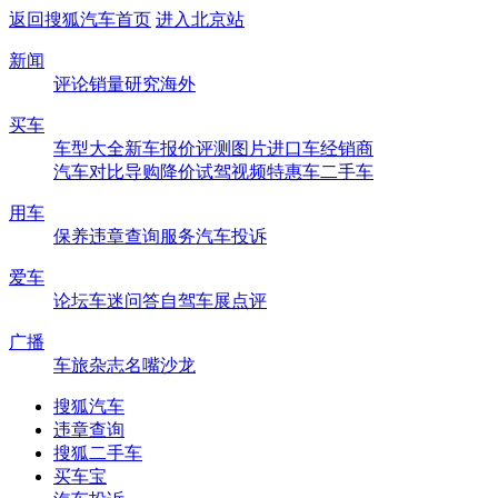
返回搜狐汽车首页
进入北京站
新闻
评论
销量
研究
海外
买车
车型大全
新车
报价
评测
图片
进口车
经销商
汽车对比
导购
降价
试驾
视频
特惠车
二手车
用车
保养
违章查询
服务
汽车投诉
爱车
论坛
车迷
问答
自驾
车展
点评
广播
车旅杂志
名嘴沙龙
搜狐汽车
违章查询
搜狐二手车
买车宝