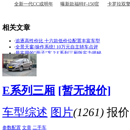
全新一代CC或明年
曝新款福特F-150官
卡罗拉双
上市
图
上
相关文章
·
追逐高性价比 十六款低价位配置丰富车型
看赛车宝贝争奇斗
车模美腿爆乳无惧
·
全景天窗/操作系统! 10万元自主轿车点评
艳
走光
·
最实用的"面子"车？E系列三厢版实力揭秘
·
北汽绅宝 E系列三厢威海上市会圆满落幕
·
空间与配置同级称王 试北京汽车E150三厢
·
北京汽车夏季服务开启 给您完美夏日体验
·
[聊城]北京汽车E系列优惠4千元 现车销售
·
预算8万购车足矣 6款高性价比家用车推荐
E系列三厢
[暂无报价]
·
北京汽车-绅宝及/E系列三厢长沙正式上市
·
[沈阳]北京汽车E系列三厢无优惠 需预订
相关贴子
更多>>
车型综述
图片
(1261)
报价
·
冬练三九，女(新)司机倒库移库速成指南
参数配置
文章
二手车
·
那些年，我们一直没搞清楚的车险