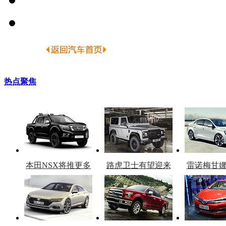
热点聚焦
本田NSX将推更多
路虎卫士有望迎来
雷诺梅甘
车型
复产
官