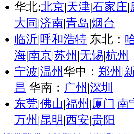
华北:
北京
|
天津
|
石家庄
|
大同
|
济南
|
青岛
|
烟台
临沂
|
呼和浩特
东北：
海
|
南京
|
苏州
|
无锡
|
杭州
宁波
|
温州
华中：
郑州
|
昌
华南：
广州
|
深圳
东莞
|
佛山
|
福州
|
厦门
|
南
万州
|
昆明
|
西安
|
贵阳