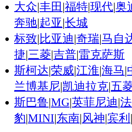
大众
|
丰田
|
福特
|
现代
|
奥
奔驰
|
起亚
|
长城
标致
|
比亚迪
|
奇瑞
|
马自
捷
|
三菱
|
吉普
|
雷克萨斯
斯柯达
|
荣威
|
江淮
|
海马
|
兰博基尼
|
凯迪拉克
|
五
斯巴鲁
|
MG
|
英菲尼迪
|
法
豹
|
MINI
|
东南
|
风神
|
宾利