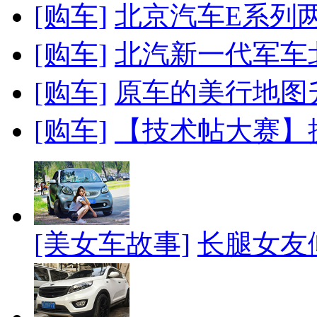
[购车]
北京汽车E系列两
[购车]
北汽新一代军车北京
[购车]
原车的美行地图升
[购车]
【技术帖大赛】提
[美女车故事]
长腿女友