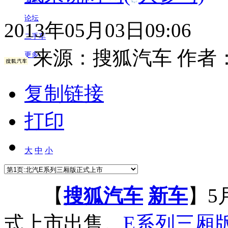
论坛
2013年05月03日09:06
二手车
来源：
搜狐汽车
作者
更多
复制链接
打印
大
中
小
【
搜狐汽车
新车
】5
式上市出售。
E系列三厢