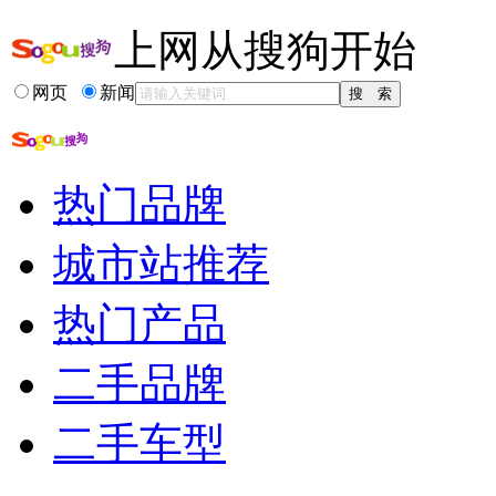
·
拼的不是谁更猛，而是一直慢慢跑却从不罢工！
上网从搜狗开始
·
拓疆版谍照 有锁了
·
北京汽车北京40怎么样？-记我的1年用车感受
·
端午豁车日大片！与小白一起越野!求加精！！
网页
新闻
·
520大事记：大姨小姨都到碗里来
·
北京汽车E系列两厢怎么样？-记我的北京汽车E系列两厢
·
北汽新一代军车北京80实车曝光 明年上市
·
原车的美行地图升级电子眼数据12月5日。
热门品牌
城市站推荐
热门产品
二手品牌
二手车型