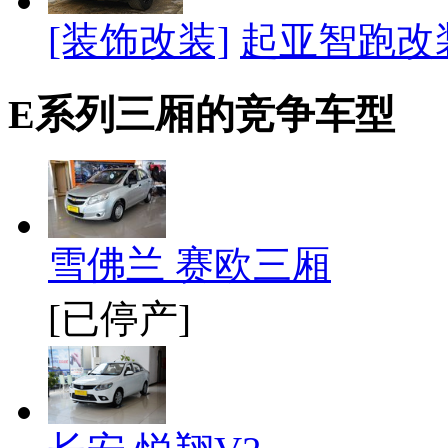
[装饰改装]
起亚智跑改
E系列三厢的竞争车型
雪佛兰 赛欧三厢
[已停产]