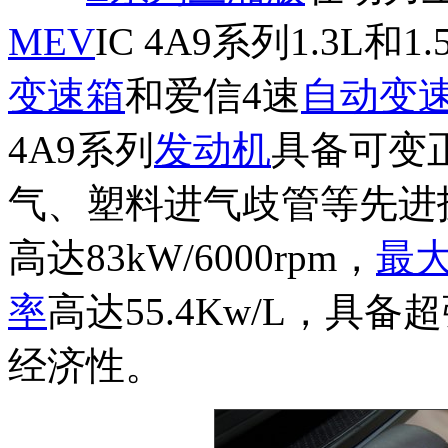
ME
V
IC 4A9系列1.3L和1.
变速箱
和爱信4速
自动变
4A9系列
发动机
具备可变
气、塑料进气歧管等先进技
高达83kW/6000rpm，
最
率
高达55.4Kw/L，具
经济性。