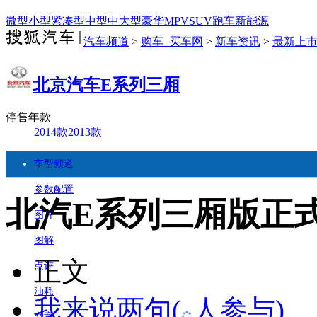
微型
小型
紧凑型
中型
中大型
豪华
MPV
SUV
跑车
新能源
汽车频道
>
购车_买车网
>
新车资讯
>
最新上
北京汽车E系列三厢
停售年款
2014款
2013款
车型频道
参数配置
北汽E系列三厢版正式上市
图片
图解
正文
点评
油耗
我来说两句
(
人参与)
文章