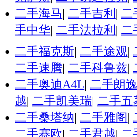
二手海马
|
二手吉利
|
二
手中华
|
二手法拉利
|
二
二手福克斯
|
二手途观
|
二手速腾
|
二手科鲁兹
|
二手奥迪A4L
|
二手朗
越
|
二手凯美瑞
|
二手五
二手桑塔纳
|
二手雅阁
|
二手赛欧
|
二手君越
|
二