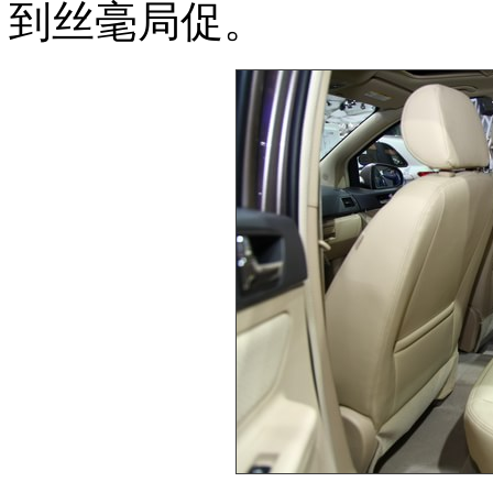
到丝毫局促。