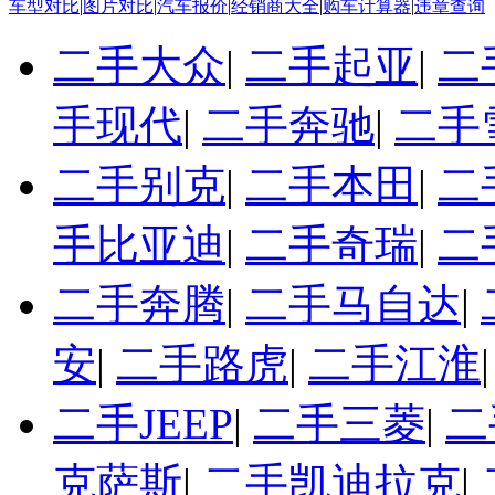
车型对比
|
图片对比
|
汽车报价
|
经销商大全
|
购车计算器
|
违章查询
二手大众
|
二手起亚
|
二
手现代
|
二手奔驰
|
二手
二手别克
|
二手本田
|
二
手比亚迪
|
二手奇瑞
|
二
二手奔腾
|
二手马自达
|
安
|
二手路虎
|
二手江淮
二手JEEP
|
二手三菱
|
二
克萨斯
|
二手凯迪拉克
|