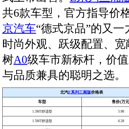
共6款车型，官方指导价格59
京汽车
“德式京品”的又一
时尚外观、跃级配置、宽
树
A0
级车市新标杆，价值
与品质兼具的聪明之选。
北汽
E系列三厢版
价格表
车型
售价(万元
1.3MT舒适型
5.98
1.5MT舒适型
6.28