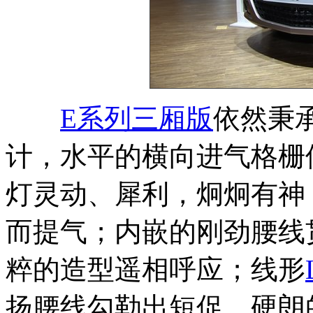
E系列三厢版
依然秉
计，水平的横向进气格栅
灯灵动、犀利，炯炯有神
而提气；内嵌的刚劲腰线
粹的造型遥相呼应；线形
扬腰线勾勒出短促、硬朗