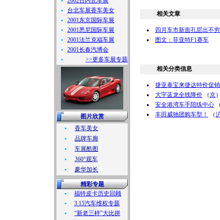
2002日内瓦车展
台北车展香车美女
相关文章
2001东京国际车展
2001悉尼国际车展
四月车市新面孔层出不穷
2001法兰克福车展
图文：菲亚特F1赛车
2001长春汽博会
>>更多车展专题
相关分类信息
捷亚泰宝来捷达特价促销
大宇蓝龙全线降价
（
京
安全港湾车手陪练中心
丰田威驰团购车型！
（
图片欣赏
香车美女
品牌车廊
车展酷图
360°观车
豪华加长
精彩专题
福特皮卡历史回顾
3.15汽车维权专题
“新老三样”大比拼