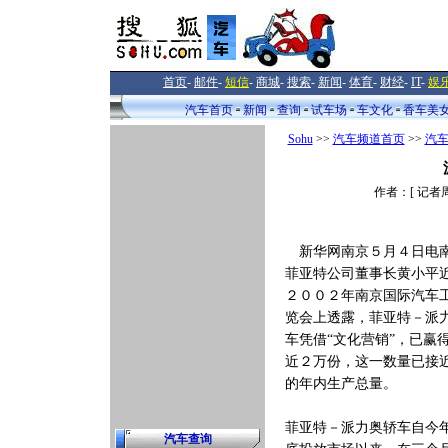
首页
-
邮件
-
短信
-
商城
-
搜索
-
新闻
-
体育
-
财经
-
IT
-
娱
汽车首页
新闻
查询
试车场
车文化
香车美
Sohu
>>
汽车频道首页
>>
汽
作者：[ 记者周
新华网南京５月４日电
菲亚特公司董事长黄小平
２００２年南京国际汽车
览会上透露，菲亚特－派
车凭借“文化营销”，已赢
近２万份，这一数量已接
的年内生产总量。
菲亚特－派力奥轿车自今
汽车查询