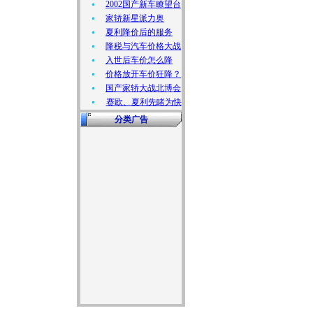
2002国产新车瞭望台
家轿新星派力奥
夏利降价后的服务
降税与汽车价格大战
入世后车价怎么降
价格放开车价狂降？
国产家轿大战北博会
赛欧、夏利先睹为快
分类广告