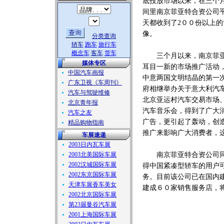
底投放市场以来，在三个
间里南京菲亚特合资公司
天都收到了2００份以上
像。
分类查询
轿车
跑车
旅行车
概念车
客车
货车
三个月以来，南京菲亚特
媒体专区
耳目一新的市场推广活动
中国汽车画报
中意两国文明结晶的第一
广东卫视《车周刊》
府相继举办关于意大利汽
汽车与驾驶维修
北京亚运村汽车交易市场
北京青年报
汽车音乐会，得到了广大
汽车之友
广告，更引起了轰动，创
精品购物指南
推广来影响广大消费者，
车展速递
2003日内瓦车展
2003北美国际车展
南京菲亚特合资公司同时
2002汉城国际车展
得中国紧凑型轿车的用户
2002东京国际车展
务。目前该公司已在国内
天津车展香车美女
建成６０家销售服务店，
2002北京国际车展
第23届曼谷汽车展
2001上海国际车展