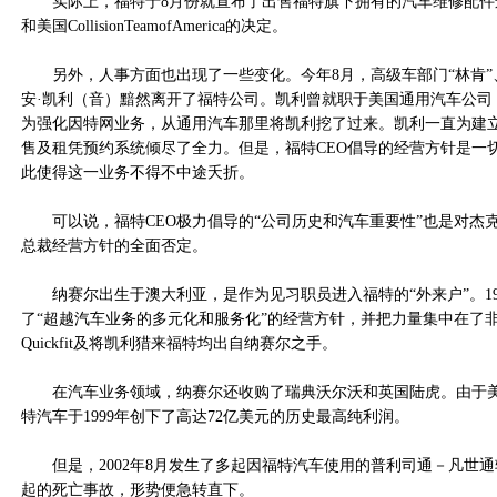
实际上，福特于8月份就宣布了出售福特旗下拥有的汽车维修配件连锁店
和美国CollisionTeamofAmerica的决定。
另外，人事方面也出现了一些变化。今年8月，高级车部门“林肯”、
安·凯利（音）黯然离开了福特公司。凯利曾就职于美国通用汽车公司（G
为强化因特网业务，从通用汽车那里将凯利挖了过来。凯利一直为建
售及租凭预约系统倾尽了全力。但是，福特CEO倡导的经营方针是一
此使得这一业务不得不中途夭折。
可以说，福特CEO极力倡导的“公司历史和汽车重要性”也是对杰克·纳赛尔(
总裁经营方针的全面否定。
纳赛尔出生于澳大利亚，是作为见习职员进入福特的“外来户”。19
了“超越汽车业务的多元化和服务化”的经营方针，并把力量集中在了
Quickfit及将凯利猎来福特均出自纳赛尔之手。
在汽车业务领域，纳赛尔还收购了瑞典沃尔沃和英国陆虎。由于美
特汽车于1999年创下了高达72亿美元的历史最高纯利润。
但是，2002年8月发生了多起因福特汽车使用的普利司通－凡世通
起的死亡事故，形势便急转直下。