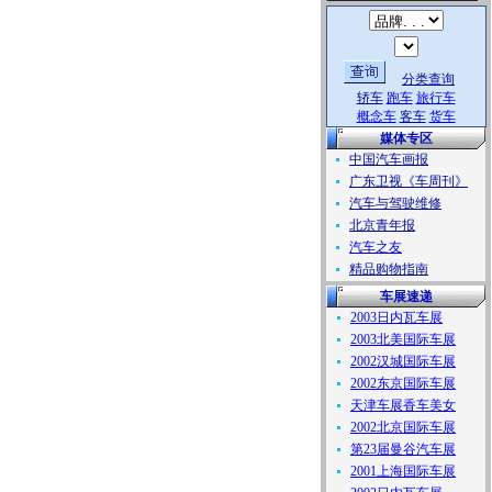
分类查询
轿车
跑车
旅行车
概念车
客车
货车
媒体专区
中国汽车画报
广东卫视《车周刊》
汽车与驾驶维修
北京青年报
汽车之友
精品购物指南
车展速递
2003日内瓦车展
2003北美国际车展
2002汉城国际车展
2002东京国际车展
天津车展香车美女
2002北京国际车展
第23届曼谷汽车展
2001上海国际车展