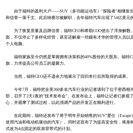
由于福特的盈利大户——SUV（多功能运动车）“探险者”相继发
和信誉一落千丈。此后纳赛尔被解职，去年福特汽车出现了54亿美元
为了恢复质量及品牌信誉，福特CEO和希勒COO使出了浑身解数
面，不仅停止了多样化经营，甚至还解雇一些颇有才华的管理人员以
个人电脑。
福特家族至今仍然是掌握拥有决策权的40%股份的大股东。福特C
旗，力求提高公司员工的凝聚力。
当然，福特CEO还不遗余力地展示了回归本行后所取得的成果。
今年7月，福特把全美360多名汽车行业的记者请到了位于密西根
部，召开了2天1夜的“技术发布会”。在发布会上，福特让记者们参观
心，并观摩了测试过程，以此强调产品的开发正在顺利进行。
在此期间，福特还发布了将于明年开始销售的SUV“爱仕（Escape
使用汽油和电动机驱动的汽车）。同时还宣布了为提高安全性，将座
式改为4点固定的双肩背带式的计划。