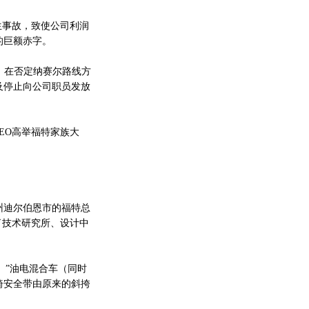
生事故，致使公司利润
的巨额赤字。
。在否定纳赛尔路线方
及停止向公司职员发放
EO高举福特家族大
州迪尔伯恩市的福特总
了技术研究所、设计中
）”油电混合车（同时
椅安全带由原来的斜挎