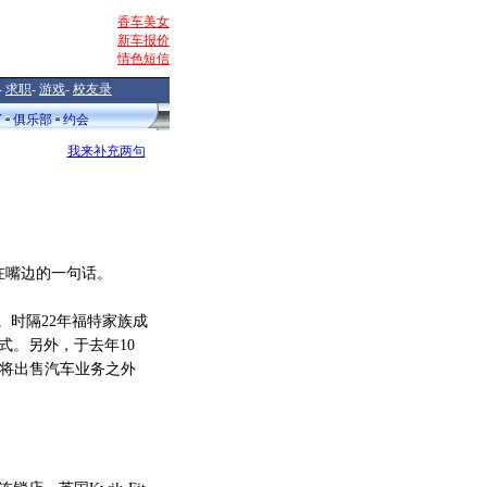
香车美女
新车报价
情色短信
-
求职
-
游戏
-
校友录
V
俱乐部
约会
我来补充两句
嘴边的一句话。
。时隔22年福特家族成
式。另外，于去年10
强调“将出售汽车业务之外