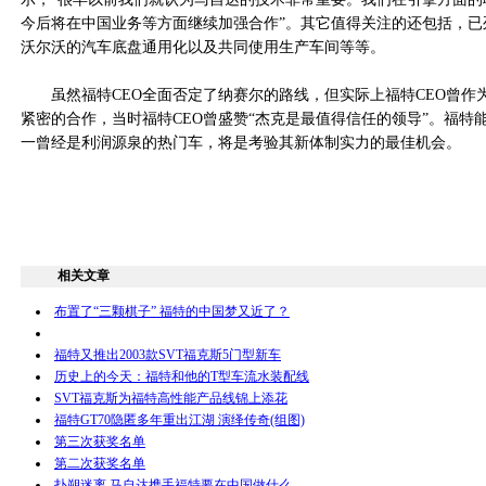
今后将在中国业务等方面继续加强合作”。其它值得关注的还包括，已
沃尔沃的汽车底盘通用化以及共同使用生产车间等等。
虽然福特CEO全面否定了纳赛尔的路线，但实际上福特CEO曾作
紧密的合作，当时福特CEO曾盛赞“杰克是最值得信任的领导”。福特
一曾经是利润源泉的热门车，将是考验其新体制实力的最佳机会。
相关文章
布置了“三颗棋子” 福特的中国梦又近了？
福特又推出2003款SVT福克斯5门型新车
历史上的今天：福特和他的T型车流水装配线
SVT福克斯为福特高性能产品线锦上添花
福特GT70隐匿多年重出江湖 演绎传奇(组图)
第三次获奖名单
第二次获奖名单
扑朔迷离 马自达携手福特要在中国做什么