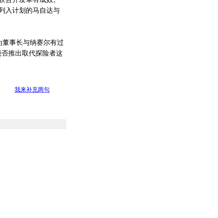
列入计划的马自达与
为董事长与纳赛尔有过
能否推出取代探险者这
我来补充两句