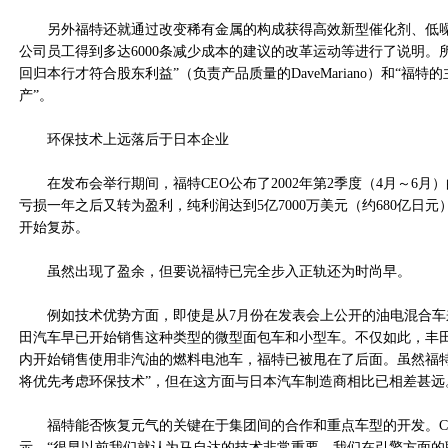
另外福特还就通过改变稀有金属的构成获得高效新型催化剂、低噪
公司员工得到多达6000条减少成本的建议的改革运动等进行了说明。
回归本行才符合股东利益”（负责产品质量的DaveMariano）和“福
产”。
环保技术上远落后于日本企业
在发布会举行期间，福特CEO公布了2002年第2季度（4月～6月
亏损一年之后又转为盈利，纯利润达到5亿7000万美元（约680亿日
开始复苏。
虽然出现了盈余，但要说福特已完全步入正轨还为时尚早。
例如技术优势方面，即使是从7月份在发表会上公开的油电混合车
田汽车早已开始销售这种类型的微型面包车和小型车。不仅如此，丰
内开始销售使用非汽油的燃料电池车，福特已被甩在了后面。虽然福特
将优先考虑环保技术”，但在这方面与日本汽车制造商相比已相差甚远
福特能否恢复元气的关键在于集团间的合作和重点车型的开发。C
示，“很早以前我们就认为马自达的技术非常重要。我们在引擎方面的