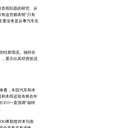
音雨刮器的研究、从
所有这些都表明“只有
特的主要业务是从事汽车生
）的结算情况。福特在
元），显示出其经营状况
来看，丰田汽车和本
田和本田还宣布将在年
CEO一直强调“福特
。
OO希勒曾对本刊表
联合开发卓有成效。