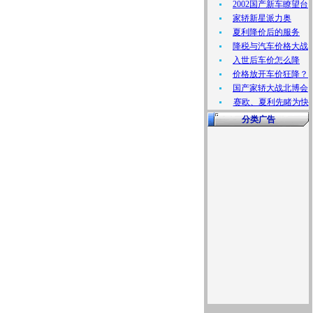
2002国产新车瞭望台
家轿新星派力奥
夏利降价后的服务
降税与汽车价格大战
入世后车价怎么降
价格放开车价狂降？
国产家轿大战北博会
赛欧、夏利先睹为快
分类广告