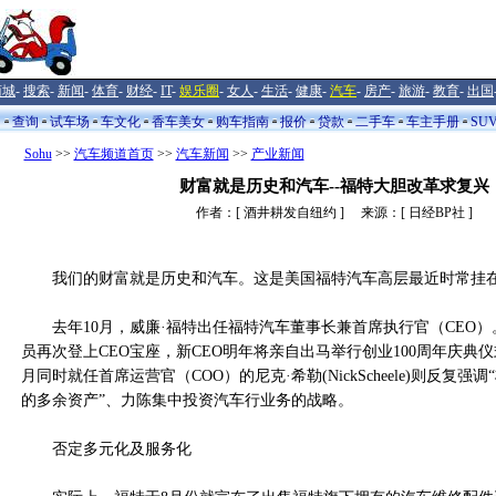
商城
-
搜索
-
新闻
-
体育
-
财经
-
IT
-
娱乐圈
-
女人
-
生活
-
健康
-
汽车
-
房产
-
旅游
-
教育
-
出国
闻
查询
试车场
车文化
香车美女
购车指南
报价
贷款
二手车
车主手册
SU
Sohu
>>
汽车频道首页
>>
汽车新闻
>>
产业新闻
财富就是历史和汽车--福特大胆改革求复兴
作者：[ 酒井耕发自纽约 ] 来源：[ 日经BP社 ]
我们的财富就是历史和汽车。这是美国福特汽车高层最近时常挂在
去年10月，威廉·福特出任福特汽车董事长兼首席执行官（CEO）
员再次登上CEO宝座，新CEO明年将亲自出马举行创业100周年庆典仪
月同时就任首席运营官（COO）的尼克·希勒(NickScheele)则反复
的多余资产”、力陈集中投资汽车行业务的战略。
否定多元化及服务化