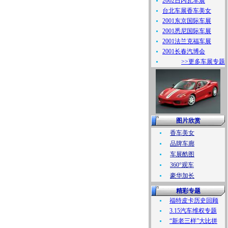
2002日内瓦车展
台北车展香车美女
2001东京国际车展
2001悉尼国际车展
2001法兰克福车展
2001长春汽博会
>>更多车展专题
图片欣赏
香车美女
品牌车廊
车展酷图
360°观车
豪华加长
精彩专题
福特皮卡历史回顾
3.15汽车维权专题
“新老三样”大比拼