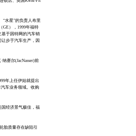
、英国Kwik-Fit
“水星”的负责人布里
E），1999年福特
立基于因特网的汽车销
切让步于汽车生产，因
JacNasser)前
99年上任伊始就提出
非汽车业务领域。收购
国经济景气极佳，福
轮胎质量存在缺陷引