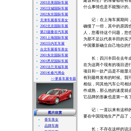
建设和生产的准备都在有
2003北美国际车展
什么事情也是不能预计的
2002汉城国际车展
2002东京国际车展
记：在上海车展期间，丰
天津车展香车美女
2002北京国际车展
确慢了一些，其中的原因
第23届曼谷汽车展
人，您看待这个问题，您
2001上海国际车展
为那不足以代表丰田的实
2002日内瓦车展
中国重新确立自己地位的
台北车展香车美女
2001东京国际车展
长：四川丰田在去年成立
2001悉尼国际车展
在为这两个现有的项目进行
2001法兰克福车展
项目和一款产品是不能显
2001长春汽博会
有到最终发布的时候。我
>>更多车展专题
相似，同其他汽车公司相
件成熟，那么他的速度就
它品牌的形象也是第一名
记：一直以来有这样的说
图片欣赏
要在中国现地生产产品了
香车美女
品牌车廊
长：不存在这样的说法，