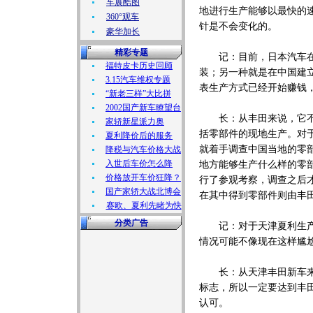
车展酷图
地进行生产能够以最快的
360°观车
针是不会变化的。
豪华加长
精彩专题
记：目前，日本汽车在华
福特皮卡历史回顾
装；另一种就是在中国建
3.15汽车维权专题
表生产方式已经开始赚钱
“新老三样”大比拼
2002国产新车瞭望台
长：从丰田来说，它不是
家轿新星派力奥
括零部件的现地生产。对
夏利降价后的服务
就着手调查中国当地的零
降税与汽车价格大战
入世后车价怎么降
地方能够生产什么样的零部
价格放开车价狂降？
行了参观考察，调查之后
国产家轿大战北博会
在其中得到零部件则由丰
赛欧、夏利先睹为快
分类广告
记：对于天津夏利生产的
情况可能不像现在这样尴
长：从天津丰田新车来说
标志，所以一定要达到丰
认可。