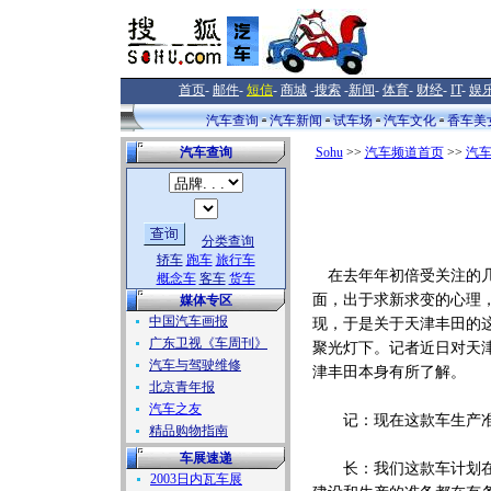
首页
-
邮件
-
短信
-
商城
-
搜索
-
新闻
-
体育
-
财经
-
IT
-
娱
汽车查询
汽车新闻
试车场
汽车文化
香车美
汽车查询
Sohu
>>
汽车频道首页
>>
汽
分类查询
轿车
跑车
旅行车
在去年年初倍受关注的几款
概念车
客车
货车
面，出于求新求变的心理
媒体专区
中国汽车画报
现，于是关于天津丰田的这
广东卫视《车周刊》
聚光灯下。记者近日对天
汽车与驾驶维修
津丰田本身有所了解。
北京青年报
汽车之友
记：现在这款车生产准
精品购物指南
车展速递
长：我们这款车计划在2
2003日内瓦车展