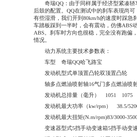
奇瑞QQ：由于同样属于经济型紧凑轿车
后鼓的配置。QQ在测试中的刹车表现尚可
有些湿滑，我们开到80km/h的速度时踩
车踏板踩到一半时，会有震动，仿佛ABS
ABS。刹车时方向也很稳，完全没有跑偏
情况。
动力系统主要技术参数表：
车型 奇瑞QQ哈飞路宝
发动机型式单顶置凸轮双顶置凸轮
轴多点燃油喷射轴16气门多点燃油喷
发动机总排量（毫升） 1051 1075
发动机最大功率（kw/rpm） 38.5/5200 
发动机最大扭矩(N.m/rpm)83/3000-3500 
变速器型式5挡手动变速箱5挡手动变