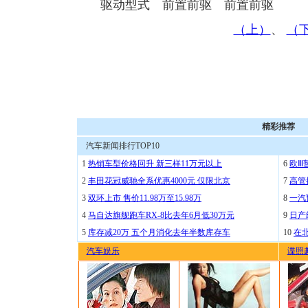
驱动型式 前置前驱 前置前驱
（上）
、
（
精彩推荐
汽车新闻排行TOP10
1
热销车型价格回升 新三样11万元以上
6
欧Ⅲ
2
丰田花冠威驰全系优惠4000元 仅限北京
7
高管
3
双环上市 售价11.98万至15.98万
8
一汽
4
马自达旗舰跑车RX-8比去年6月低30万元
9
日产
5
库存减20万 五个月消化去年半数库存车
10
在
汽车娱乐
谍照