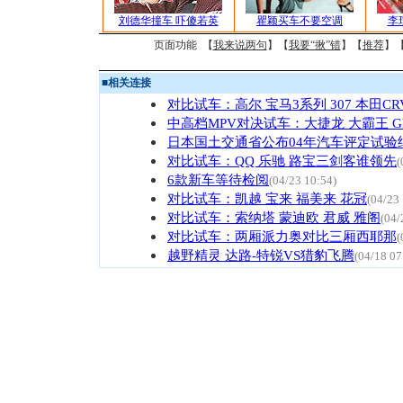
刘德华撞车 吓傻若英
瞿颖买车不要空调
李
页面功能 【
我来说两句
】【
我要“揪”错
】【
推荐
】
■
相关连接
对比试车：高尔 宝马3系列 307 本田CR
中高档MPV对决试车：大捷龙 大霸王 G
日本国土交通省公布04年汽车评定试验
对比试车：QQ 乐驰 路宝三剑客谁领先
(
6款新车等待检阅
(04/23 10:54)
对比试车：凯越 宝来 福美来 花冠
(04/23
对比试车：索纳塔 蒙迪欧 君威 雅阁
(04/
对比试车：两厢派力奥对比三厢西耶那
(
越野精灵 达路-特锐VS猎豹飞腾
(04/18 07