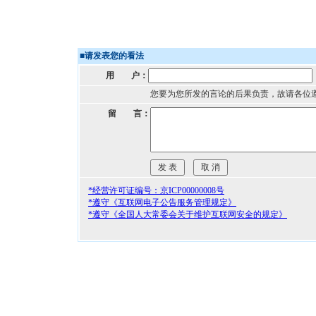
■
请发表您的看法
用 户：
您要为您所发的言论的后果负责，故请各位
留 言：
*经营许可证编号：京ICP00000008号
*遵守《互联网电子公告服务管理规定》
*遵守《全国人大常委会关于维护互联网安全的规定》