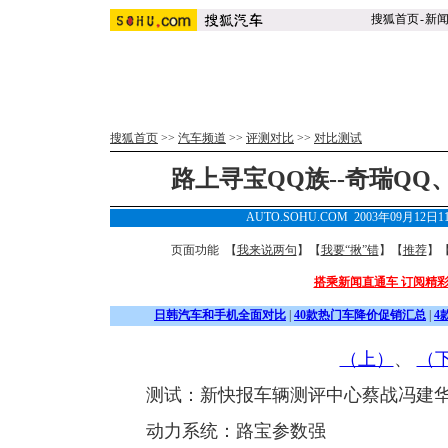
搜狐首页
-
新
搜狐首页
>>
汽车频道
>>
评测对比
>>
对比测试
路上寻宝QQ族--奇瑞QQ
AUTO.SOHU.COM 2003年09月12日
页面功能 【
我来说两句
】【
我要“揪”错
】【
推荐
】
搭乘新闻直通车 订阅精
日韩汽车和手机全面对比
|
40款热门车降价促销汇总
|
4
（上）
、
（
测试：新快报车辆测评中心蔡战冯建华
动力系统：路宝参数强