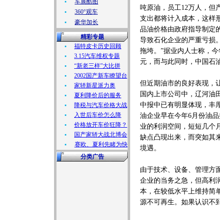
车展酷图
吨原油，员工12万人，但
360°观车
支出都将计入成本，这样
豪华加长
品油价格由政府指导制定
精彩专题
导致石化企业的严重亏损
福特皮卡历史回顾
拖垮。”据业内人士称，今
3.15汽车维权专题
元，而与此同时，中国石油化
“新老三样”大比拼
2002国产新车瞭望台
但近期油市的良好表现，
家轿新星派力奥
国内上市公司中，辽河油
夏利降价后的服务
中报中已有明显体现，丰
降税与汽车价格大战
入世后车价怎么降
油企业早在今年6月份油
价格放开车价狂降？
业的利润空间，短短几个
国产家轿大战北博会
缺点凸现出来，而突如其
赛欧、夏利先睹为快
境遇。
分类广告
由于技术、设备、管理方
企业的当务之急，但高利
本，在较低水平上维持简
源不可再生。如果认识不