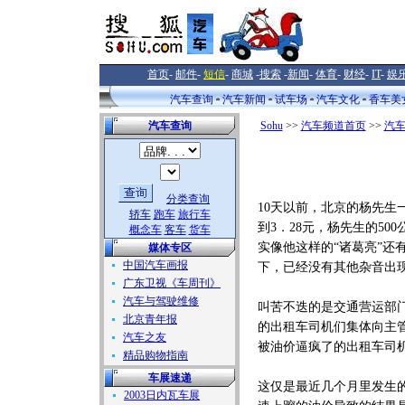
首页
-
邮件
-
短信
-
商城
-
搜索
-
新闻
-
体育
-
财经
-
IT
-
娱
汽车查询
汽车新闻
试车场
汽车文化
香车美
汽车查询
Sohu
>>
汽车频道首页
>>
汽
分类查询
10天以前，北京的杨先生
轿车
跑车
旅行车
到3．28元，杨先生的5
概念车
客车
货车
实像他这样的“诸葛亮”
媒体专区
中国汽车画报
下，已经没有其他杂音出
广东卫视《车周刊》
汽车与驾驶维修
叫苦不迭的是交通营运部
北京青年报
的出租车司机们集体向主
汽车之友
被油价逼疯了的出租车司
精品购物指南
车展速递
这仅是最近几个月里发生
2003日内瓦车展