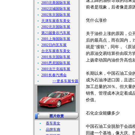
速上蹿的油价导致的结果是
2003北美国际车展
前者是现象，后者像是原
2002汉城国际车展
2002东京国际车展
凭什么涨价
天津车展香车美女
2002北京国际车展
第23届曼谷汽车展
关于油价上涨的原因，公开
2001上海国际车展
后的最高点，而在国内，1
2002日内瓦车展
就是“接轨”，同年，《
台北车展香车美女
的原油交易结算价由双方
2001东京国际车展
上扬牵动国内油价升高也
2001悉尼国际车展
2001法兰克福车展
长期以来，中国石油工业的
2001长春汽博会
成为石油净进口国，且进口
>>更多车展专题
加工总量的20％。但大
销售、管理成本决定着成
价值。
石化企业能赚多少
图片欣赏
香车美女
中国石油工业脱胎于会战
品牌车廊
田建一个基地，像大庆、胜