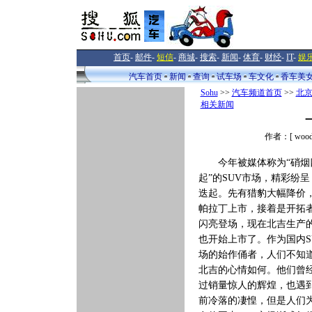
首页
-
邮件
-
短信
-
商城
-
搜索
-
新闻
-
体育
-
财经
-
IT
-
娱
汽车首页
新闻
查询
试车场
车文化
香车美
Sohu
>>
汽车频道首页
>>
北
相关新闻
作者：[ woo
今年被媒体称为“硝烟
起”的SUV市场，精彩纷
迭起。先有猎豹大幅降价
帕拉丁上市，接着是开拓
闪亮登场，现在北吉生产
也开始上市了。作为国内S
场的始作俑者，人们不知
北吉的心情如何。他们曾
过销量惊人的辉煌，也遇
前冷落的凄惶，但是人们