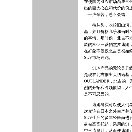
在使国内SUV市场渐成气
出的巨大心血和代价的份
上一声辛苦，总不会错。
待从头，收拾旧山河。北
基，并且价格几乎和当时
的事情。那时侯，北吉不
款的2003三菱帕杰罗速
在好象不仅仅北吉贯彻始终
SUV市场速跑。
SUV产品的无论是升级
是现在北吉推出大切诺基
OUTLANDER，北吉的
烈的开拓和占领欲望，人
是不可忍受的。
速跑确实可以使人们享受
次允许在日本之外生产并使用“
SUV生产的多年经验而进行
身被高高托起，采用的91
空气流量计，从而使速跑百