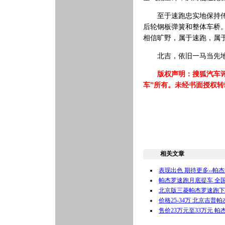
至于速跑忠实地保持传统
后轮钢板弹簧和整体车桥
相信旷野，属于速跑，属
北吉，依旧一马当先地在
版权声明：搜狐汽车评
车”所有。未经书面授权
相关文章
表现出色 期待更多--帕杰
帕杰罗速跑月底提车 全国
北京版三菱帕杰罗速跑下线
价格25-34万 北京吉普帕
售价23万元至33万元 