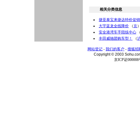
相关分类信息
捷亚泰宝来捷达特价促销
大宇蓝龙全线降价
（
京
安全港湾车手陪练中心
丰田威驰团购车型！
（
网站登记
-
我们的客户
-
搜狐招
Copyright © 2003 Sohu.c
京ICP证000