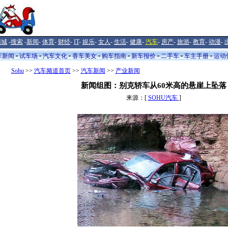
商城
-
搜索
-
新闻
-
体育
-
财经
-
IT
-
娱乐
-
女人
-
生活
-
健康
-
汽车
-
房产
-
旅游
-
教育
-
动漫
-
车新闻
试车场
汽车文化
香车美女
购车指南
新车报价
二手车
车主手册
运动
Sohu
>>
汽车频道首页
>>
汽车新闻
>>
产业新闻
新闻组图：别克轿车从60米高的悬崖上坠落
来源：[
SOHU汽车
]