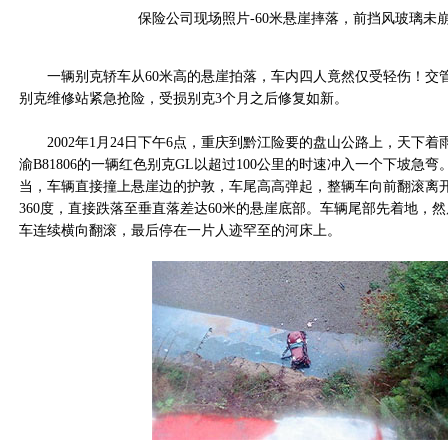
保险公司现场照片-
60
米悬崖摔落，前挡风玻璃未
一辆别克轿车从60米高的悬崖拍落，车内四人竟然仅受轻伤！交
别克维修站紧急抢险，受损别克3个月之后修复如新。
2002年1月24日下午6点，重庆到黔江险要的盘山公路上，天下着
渝B81806的一辆红色别克GL以超过100公里的时速冲入一个下坡急
当，车辆直接撞上悬崖边的护敦，车尾高高弹起，整辆车向前翻滚离
360度，直接跌落至垂直落差达60米的悬崖底部。车辆尾部先着地，
车连续横向翻滚，最后停在一片人迹罕至的河床上。