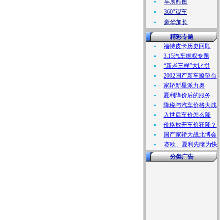
车展酷图
360°观车
豪华加长
精彩专题
福特皮卡历史回顾
3.15汽车维权专题
“新老三样”大比拼
2002国产新车瞭望台
家轿新星派力奥
夏利降价后的服务
降税与汽车价格大战
入世后车价怎么降
价格放开车价狂降？
国产家轿大战北博会
赛欧、夏利先睹为快
分类广告