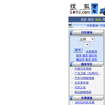
首页
-
邮件
-
短信
-
汽车查询
汽
汽车查询
分类查询
轿车
跑车
旅行车
概念车
客车
货车
媒体专区
中国汽车画报
广东卫视《车周刊》
汽车与驾驶维修
北京青年报
汽车之友
精品购物指南
车展速递
2003日内瓦车展