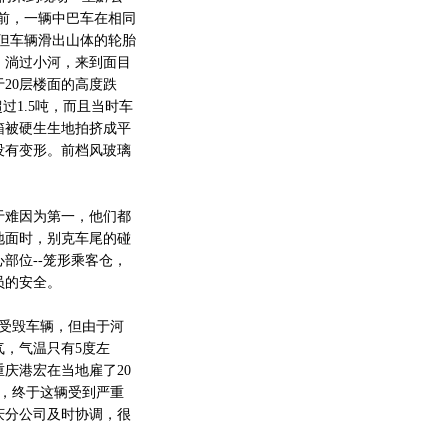
天前，一辆中巴车在相同
，但车辆滑出山体的轮胎
，淌过小河，来到面目
20层楼面的高度跌
过1.5吨，而且当时车
箱被硬生生地拍挤成平
没有变形。前档风玻璃
难因为第一，他们都
地面时，别克车尾的碰
部位--笼形乘客仓，
员的安全。
受毁车辆，但由于河
，气温只有5度左
庆港宏在当地雇了20
平，终于这辆受到严重
庆分公司及时协调，很