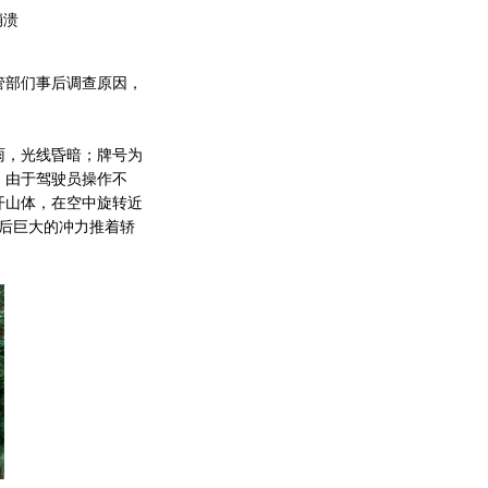
崩溃
管部们事后调查原因，
雨，光线昏暗；牌号为
弯。由于驾驶员操作不
开山体，在空中旋转近
然后巨大的冲力推着轿