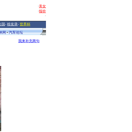
·
美女
·
报价
·
出国
-
校友录
-
世界杯
休闲
汽车论坛
我来补充两句