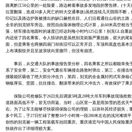
路离黔江50公里的一处险要，路边树着事故多发地段的警告牌。(十
位置翻落，造成10多人死亡的特大交通事故)虽然连续几天阴雨不断
印记以及路边护敦被撞出的缺口赫然在目。人们沿着通往山谷的土路
全非的别克轿车旁边。按照自由落体物理公式计算，从60米高空相当于
落，轿车撞击地面时的速度已经达到每小时约125公里！别克GL自重超
内还坐了四名乘客。令人惊讶的是虽然别克前脸严重扭曲，偌大的尾
面，但是乘客仓两侧四扇门却依旧可以正常开启，车顶和底盘也基本
上布满裂纹并且呈波浪状向里微凹，但没有崩溃。
事后，从交通大队的事故报告里分析，四名乘客之所以都能幸免于
系了安全带，第二，安全气囊在车辆撞击路敦时弹出，第三，在撞击
撞吸能区吸收了绝大部分冲击力，第四，别克的全金属封闭式车身核心
钢板厚实、坚固，抗住撞击、翻滚带来的巨大冲击力，有效保护了乘
保险公司抢修队于26日先后调派5吨及20吨大吊车到事故现场抢救
道路面高低不平，皆无功而返。当时，山区里一直是雨加雪的恶劣天气
右。为了让车主能够尽快获得保险公司的理赔，以弥补其经济损失，重
多个民工，于27日忙碌了整整10个小时将一段280米左右的浅河滩填
创伤的别克被一辆工程装载车抬回重庆。重庆港宏与中国人民保险重
快就作出了详细理赔方案。