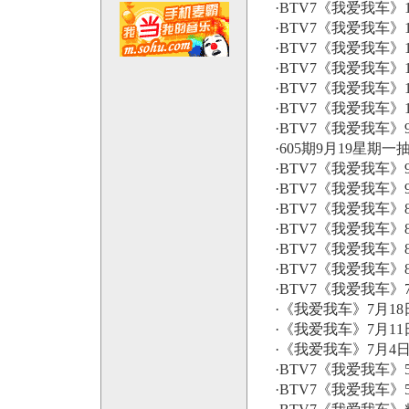
·
BTV7《我爱我车》
·
BTV7《我爱我车》
·
BTV7《我爱我车》
·
BTV7《我爱我车》
·
BTV7《我爱我车》
·
BTV7《我爱我车》
·
BTV7《我爱我车》
·
605期9月19星期
·
BTV7《我爱我车》
·
BTV7《我爱我车》
·
BTV7《我爱我车》
·
BTV7《我爱我车》
·
BTV7《我爱我车》
·
BTV7《我爱我车》
·
BTV7《我爱我车》
·
《我爱我车》7月1
·
《我爱我车》7月1
·
《我爱我车》7月4
·
BTV7《我爱我车》
·
BTV7《我爱我车》