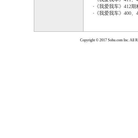
·
《我爱我车》412
·
《我爱我车》400、
Copyright © 2017 Sohu.com Inc. Al