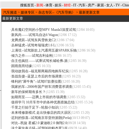
搜狐首页
-
新闻
-
体育
-
娱乐
-
财经
-
IT
-
汽车
-
房产
-
家居
-
女人
-
TV
-
Chi
汽车频道
>
媒体专区
>
杂志专区--《汽车导购》
>
最新更新文章
最新更新文章
·
具有魔幻空间的小型MPV Mazda5深度试驾
(12/04 10:05)
·
新风尚——试驾马自达6 Wagon
(12/06 17:12)
·
龙腾虎跃--试驾东风雪铁龙C2
(12/06 17:04)
·
丛林猛虎--试驾奇瑞瑞虎1.6 L
(12/06 16:53)
·
上满弦--试驾新款上汽通用五菱SPARK乐驰
(12/06 16:50)
·
倾力之作——试驾吉利金刚
(12/06 16:37)
·
自主也疯狂——试乘试驾长城哈弗-派
(12/05 16:39)
·
因雨燕而结缘
(12/05 16:33)
·
我动故我在--福克斯两厢四地购车纪实
(12/05 16:28)
·
首战告捷--蓝瑟上市后的市场调查
(12/05 16:23)
·
锋利的“犀牛角”--试驾07款赛拉图
(12/05 16:20)
·
我家的车--2006年国产轿车消费需求调查
(12/05 15:45)
·
新车的保鲜期有多长？
(12/05 15:39)
·
如期而至——迈腾上市前的市场调查
(12/05 15:32)
·
值得学习 10月车市中的各种优惠措施总结
(12/05 15:24)
·
千里之行始于足下--轮胎小知识
(12/05 15:22)
·
未来维修新模式 走出快修店的四大误区
(12/05 15:20)
·
迟到的惊喜--试驾南京菲亚特派朗(Perla)
(10/13 09:07)
·
对比--凯旋 君威2.0 蒙迪欧2.0 御翔2.0
(09/28 14:50)
·
这个家伙有点猛--试驾06款帕杰罗3.8L
(09/28 14:40)