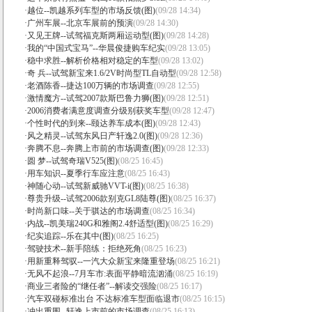
·
越位--凯越系列车型的市场反馈(图)
(09/28 14:34)
·
广州车展--北京车展前的预演
(09/28 14:30)
·
又见王牌--试驾福克斯两厢运动型(图)
(09/28 14:28)
·
我的“中国式宝马”--华晨俊捷购车纪实
(09/28 13:05)
·
稳中求胜--解析价格相对稳定的车型
(09/28 13:02)
·
奇 兵--试驾新宝来1.6/2V时尚型TL自动型
(09/28 12:58)
·
老酒陈香--捷达100万辆的市场调查
(09/28 12:55)
·
激情魔方--试驾2007款斯巴鲁力狮(图)
(09/28 12:51)
·
2006消费者满意度调查分级别获奖车型
(09/28 12:47)
·
个性时代的到来--颐达养车成本(图)
(09/28 12:43)
·
风之精灵--试驾东风日产轩逸2.0(图)
(09/28 12:36)
·
奔腾不息--奔腾上市前的市场调查(图)
(09/28 12:33)
·
圆 梦--试驾奇瑞V525(图)
(08/25 16:45)
·
用车知识--夏季行车应注意
(08/25 16:43)
·
神随心动--试驾新威驰VVT-i(图)
(08/25 16:38)
·
尊贵升级--试驾2006款别克GL8陆尊(图)
(08/25 16:37)
·
时尚新口味--关于骐达的市场调查
(08/25 16:34)
·
内战--凯美瑞240G和雅阁2.4舒适型(图)
(08/25 16:29)
·
纪实追踪--乐在其中(图)
(08/25 16:25)
·
驾驶技术--新手陪练：拒绝死角
(08/25 16:23)
·
用新重释驾驭--一汽大众新宝来隆重登场
(08/25 16:21)
·
无风不起浪--7月车市:表面平静暗流汹涌
(08/25 16:19)
·
商业三者险的“继任者”--解读交强险
(08/25 16:17)
·
汽车双碰标准出台 不达标准车型面临退市
(08/25 16:15)
·
冲出重围--轩逸上市前的市场调查
(08/25 16:13)