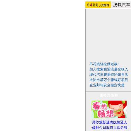
不花钱轻松做老板!
加入搜索联盟流量变收入
现代汽车鹏奥特约销售店
大陆市场万个赚钱好项目
企业邮箱安全稳定快捷
图铃秀
彩铃
·
薄纱魅影迷离妩媚逼人
·
破解今日股市大盘走势