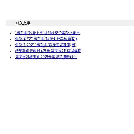
相关文章
“福美来”昨天上市 将引起部分车价格跳水
售价16.6万“福美来”欲变中档车格局(图)
售价15-20万 “福美来”后天正式开卖(图)
精英型预定价16.6万元 福美来7月蓉城爆棚
福美来叫板宝来 20万元车型又增新对手