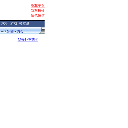
香车美女
新车报价
情色短信
-
求职
-
游戏
-
校友录
V
俱乐部
约会
我来补充两句