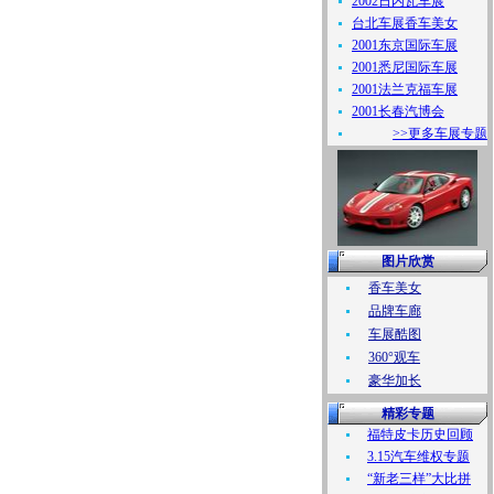
2002日内瓦车展
台北车展香车美女
2001东京国际车展
2001悉尼国际车展
2001法兰克福车展
2001长春汽博会
>>更多车展专题
图片欣赏
香车美女
品牌车廊
车展酷图
360°观车
豪华加长
精彩专题
福特皮卡历史回顾
3.15汽车维权专题
“新老三样”大比拼