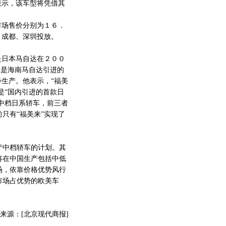
表示，该车型将凭借其
市场售价分别为１６．
、成都、深圳投放。
是日本马自达在２００
则是海南马自达引进的
步生产。他表示，“福美
是“国内引进的首款日
属中档日系轿车，前三者
只有“福美来”实现了
中档轿车的计划。其
将在中国生产包括中低
场，依靠价格优势风行
市场占优势的欧美车
来源：[北京现代商报]