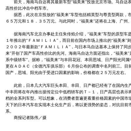
前天，海南马自达将其最新车型“福美来”投放北京市场。马自达
高性价比冲击中档车市。
据悉，此次在京投放的“福美来”车型包括精英型与尊贵型两款，
６５万元和１８．３５万元。与此同时，“福美来”还将在上海、广州
据海南汽车北京办事处主任朱传焰介绍，“福美来”车型的原型车
１年推出的“ＦＡＭＩＬＩＡ”，而目前在国内市场上推出的“福美来”
２００２年最新款“ＦＡＭＩＬＩＡ”，与日本马自达基本上保持了同
来”开创了国产车高性价比的先河。海南马自达方面还指出，“福美来”
系中级轿车”。据称，“福美来”与丰田花冠、本田思域、日产阳光同
更在ＡＤＡＣ（全德汽车俱乐部）６月份公布的调查中名列前三。目前
国产，思域、阳光由于受进口因素的影响，价格都在２５万元左右。
此前，日本几大汽车巨头本田、丰田、日产都已经有了在国内生产
中丰田将在年内推出据传定位中低档轿车的Ｔ－１，日产高层也表示
档的全系列车型。可以想象，在消费者普遍更看重价格因素的中国市
天下的日本汽车在实现本土化生产后，将以更强势的姿态，对抗目前
系。
商报记者陈伟／摄