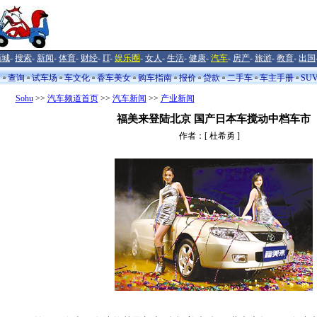
商城
-
搜索
-
新闻
-
体育
-
财经
-
IT
-
娱乐圈
-
女人
-
生活
-
健康
-
汽车
-
房产
-
旅游
-
教育
-
出国
闻
查询
试车场
车文化
香车美女
购车指南
报价
贷款
二手车
车主手册
SU
Sohu
>>
汽车频道首页
>>
汽车新闻
>>
产业新闻
福美来登陆北京 国产日本车搅动中档车市
作者：[ 杜希勇 ]