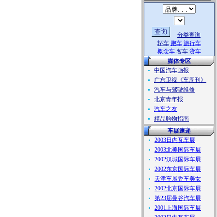
分类查询
轿车
跑车
旅行车
概念车
客车
货车
媒体专区
中国汽车画报
广东卫视《车周刊》
汽车与驾驶维修
北京青年报
汽车之友
精品购物指南
车展速递
2003日内瓦车展
2003北美国际车展
2002汉城国际车展
2002东京国际车展
天津车展香车美女
2002北京国际车展
第23届曼谷汽车展
2001上海国际车展