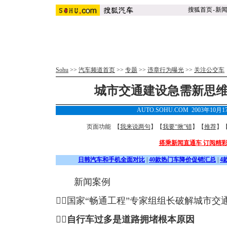
搜狐首页
-
新
Sohu
>>
汽车频道首页
>>
专题
>>
违章行为曝光
>>
关注公交车
城市交通建设急需新思维
AUTO.SOHU.COM 2003年10月
页面功能 【
我来说两句
】【
我要“揪”错
】【
推荐
】
搭乘新闻直通车 订阅精
日韩汽车和手机全面对比
|
40款热门车降价促销汇总
|
4
新闻案例
国家“畅通工程”专家组组长破解城市交

自行车过多是道路拥堵根本原因