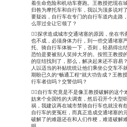
着生命危险和机动车赛跑。王教授把现在
归咎为摩托车和自行车，我以为顶多说对
要疑凶，自行车在专门的自行车道内走路
么罪过全让它领了？
探求造成城市交通堵塞的原因，坐在书
也不成，必须身体力行，到一些交通堵塞
托、骑自行车体验一下，否则，轻易得出
恐怕是要被别人笑掉大牙的。按照王教授
的症结找到了，那么，解决起来还不容易
人以适当的补贴统统让他们乘坐公交车不
期盼已久的“畅通工程”就大功告成？王教
行车者信吗？交警信吗？
自行车究竟是不是像王教授破解的这个
妨来个全国性的大调查，然后召开个大型
祸，我建议再在城市禁骑自行车也就没有
自行车的更冤枉，而真正造成交通堵塞的
破解了的难题还在和人们作梗，难道破解
明