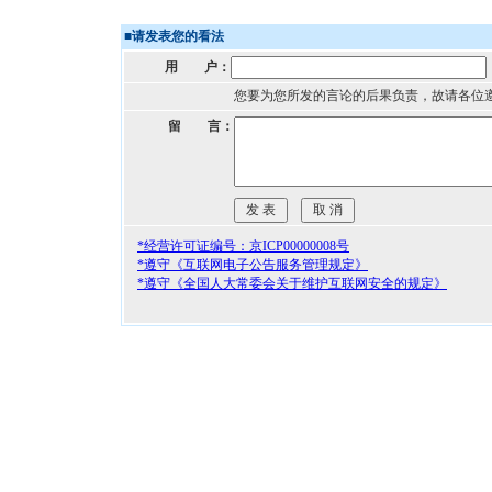
■
请发表您的看法
用 户：
您要为您所发的言论的后果负责，故请各位
留 言：
*经营许可证编号：京ICP00000008号
*遵守《互联网电子公告服务管理规定》
*遵守《全国人大常委会关于维护互联网安全的规定》