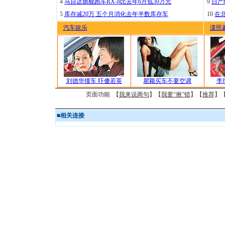
4
马自达旗舰跑车RX-8比去年6月低30万元
9
日产
5
库存减20万 五个月消化去年半数库存车
10
在
汽车娱乐
谍照
刘德华撞车 吓傻若英
瞿颖买车不要空调
李
页面功能 【
我来说两句
】【
我要“揪”错
】【
推荐
】
■
相关连接