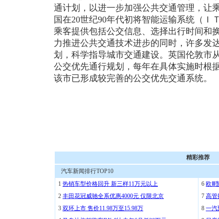
通计划，以进一步加强公共交通管理，让
国在20世纪90年代初将智能运输系统（
乘客提供包括公交信息、选择出行时间和
力推进公共交通技术进步的同时，许多发
划，科学指导城市交通建设。英国伦敦市从2
公交优先通行规划，每年在具体实施时根
该市已形成较完善的公交优先交通系统。
精彩推荐
汽车新闻排行TOP10
1
热销车型价格回升 新三样11万元以上
6
欧Ⅲ
2
丰田花冠威驰全系优惠4000元 仅限北京
7
高管
3
双环上市 售价11.98万至15.98万
8
一汽