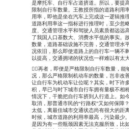
是摩托车、自行车占道挤道。所以，要提
限制自行车数量。王教授所指的道路利用
用率，即他是坐在汽车上完成这一逻辑推
道路利用率这一指标进行推理时，至少忽
度、交通管理水平和驾驶人员素质都远远
了我国人口基数大、消费水平低的事实。
数量，道路基础设施不完善，交通管理水
况依旧，那么即使道路上的自行车一辆不
以提高，交通拥堵的状况也一样难以有太
再者，即便是严格限制自行车数量，能
况，那么严格限制机动车的数量，岂非改
让自行车为机动车让位呢？其实，时下许
积，早已与时下城市自行车拥有量极不相
情况下，干脆把自行车挤到人行道上。如
取消，那普通市民的“行路权”又如何保障
太低，离最佳城市交通状态尚有很大的距离
时候，城市道路的利用率最高，污染最少
是因为有一些瓶颈因素无法克服所致，比